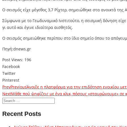
Ο σεισμός είχε μέγεθος 3,7 Ρίχτερ, σημειώθηκε στα ανοικτά της 
Σύμφωνα με το Γεωδυναμικό Ινστιτούτο, η σεισμική δόνηση είχε 
γι αυτό και έγινε ιδιαίτερα αισθητός.
Ο σεισμός σημειώθηκε περίπου στο ίδιο σημείο όπου το απόγευμ
Πηγή:dnews.gr
Post Views:
196
Facebook
Twitter
Pinterest
Prev
Previous
Άνοιξε η πλατφόρμα για την επιδότηση ενοικίου μ
Next
Μάθε πού ψηφίζεις με ένα κλικ, πόσους «σταυρώνουμε» σε 
Recent Posts