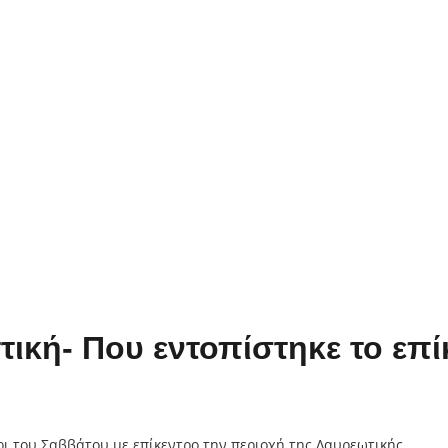
τική- Που εντοπίστηκε το επί
ρι του Σαββάτου με επίκεντρο την περιοχή της Λαυρεωτικής.