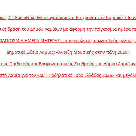
νες Στίβου «Νίκη Μπακογιάννη» για 6η χρονιά την Κυριακή 7 Ιου
ική δράση του Δήμου Λαμιέων με αφορμή την παγκόσμια ημέρα π
ΠΑΓΚΟΣΜΙΑ ΗΜΕΡΑ ΜΗΤΕΡΑΣ : Ισορροπώντας πολλαπλούς ρόλους
Δημοτικό Ωδείο Λαμίας: «Άνοιξη Μουσικής στην πόλη 2026»
ους Παιδικούς και Βρεφονηπιακούς Σταθμούς του Δήμου Λαμιέων γ
στη Λαμία για τον «ΔΕΗ Ποδηλατικό Γύρο Ελλάδας 2026» και μεγά