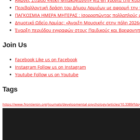
Αγώνες Στίβου «Νίκη Μπακογιάννη» για 6η χρονιά την Κυρ
Περιβαλλοντική δράση του Δήμου Λαμιέων με αφορμή την
ΠΑΓΚΟΣΜΙΑ ΗΜΕΡΑ ΜΗΤΕΡΑΣ : Ισορροπώντας πολλαπλούς 
Δημοτικό Ωδείο Λαμίας: «Άνοιξη Μουσικής στην πόλη 2026
Έναρξη περιόδου εγγραφών στους Παιδικούς και Βρεφονηπι
Join Us
Facebook
Like us on Facebook
Instagram
Follow us on Instagram
Youtube
Follow us on Youtube
Tags
https://www.frontiersin.org/journals/developmental-psychology/articles/10.3389/fdp