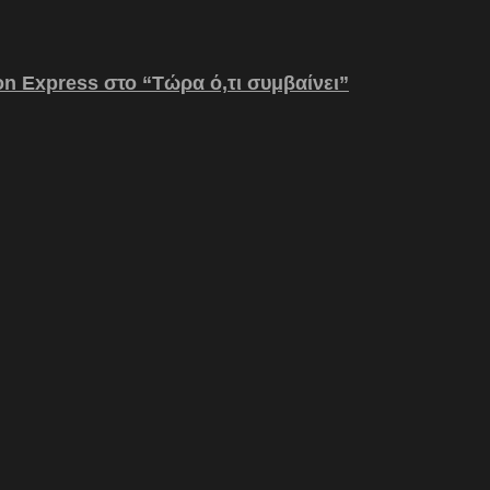
on Express στο “Τώρα ό,τι συμβαίνει”