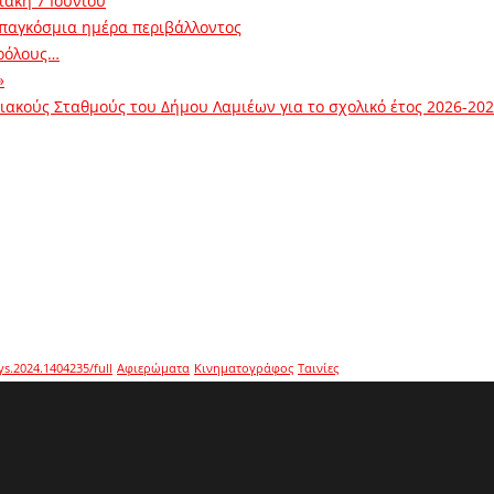
ιακή 7 Ιουνίου
 παγκόσμια ημέρα περιβάλλοντος
ρόλους…
»
ακούς Σταθμούς του Δήμου Λαμιέων για το σχολικό έτος 2026-20
ys.2024.1404235/full
Αφιερώματα
Κινηματογράφος
Ταινίες