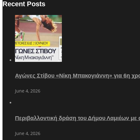
Recent Posts
Αγώνες Στίβου «Νίκη Μπακογιάννη» για 6η χρο
June 4, 2026
Περιβαλλοντική δράση του Δήμου Λαμιέων με
June 4, 2026