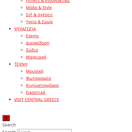
Fitness & Εναλλακτικά
Μόδα & Style
Σεξ & σχέσεις
Υγεία & Σώμα
ΨΥΧΑΓΩΓΙΑ
Events
Διασκέδαση
Ζώδια
Μαγειρική
ΤΕΧΝΗ
Μουσική
Φωτογραφία
Κινηματογράφος
Εικαστικά
VISIT CENTRAL GREECE
X
Search
Search