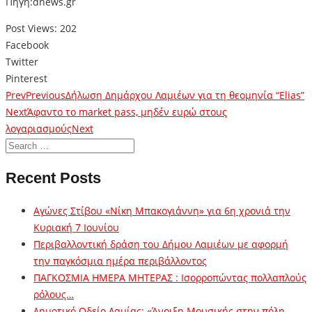
Πηγή:dnews.gr
Post Views:
202
Facebook
Twitter
Pinterest
Prev
Previous
Δήλωση Δημάρχου Λαμιέων για τη θεομηνία “Elias”
Next
Άφαντο το market pass, μηδέν ευρώ στους
λογαριασμούς
Next
Recent Posts
Αγώνες Στίβου «Νίκη Μπακογιάννη» για 6η χρονιά την
Κυριακή 7 Ιουνίου
Περιβαλλοντική δράση του Δήμου Λαμιέων με αφορμή
την παγκόσμια ημέρα περιβάλλοντος
ΠΑΓΚΟΣΜΙΑ ΗΜΕΡΑ ΜΗΤΕΡΑΣ : Ισορροπώντας πολλαπλούς
ρόλους…
Δημοτικό Ωδείο Λαμίας: «Άνοιξη Μουσικής στην πόλη