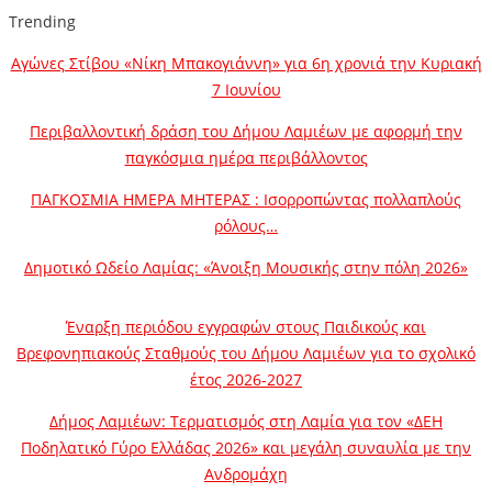
Trending
Αγώνες Στίβου «Νίκη Μπακογιάννη» για 6η χρονιά την Κυριακή
7 Ιουνίου
Περιβαλλοντική δράση του Δήμου Λαμιέων με αφορμή την
παγκόσμια ημέρα περιβάλλοντος
ΠΑΓΚΟΣΜΙΑ ΗΜΕΡΑ ΜΗΤΕΡΑΣ : Ισορροπώντας πολλαπλούς
ρόλους…
Δημοτικό Ωδείο Λαμίας: «Άνοιξη Μουσικής στην πόλη 2026»
Έναρξη περιόδου εγγραφών στους Παιδικούς και
Βρεφονηπιακούς Σταθμούς του Δήμου Λαμιέων για το σχολικό
έτος 2026-2027
Δήμος Λαμιέων: Τερματισμός στη Λαμία για τον «ΔΕΗ
Ποδηλατικό Γύρο Ελλάδας 2026» και μεγάλη συναυλία με την
Ανδρομάχη