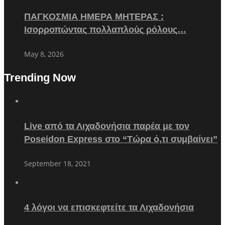
ΠΑΓΚΟΣΜΙΑ ΗΜΕΡΑ ΜΗΤΕΡΑΣ :
Ισορροπώντας πολλαπλούς ρόλους…
May 8, 2026
Trending Now
Live από τα Λιχαδονήσια παρέα με τον
Poseidon Express στο “Τώρα ό,τι συμβαίνει”
September 18, 2021
4 λόγοι να επισκεφτείτε τα Λιχαδονήσια