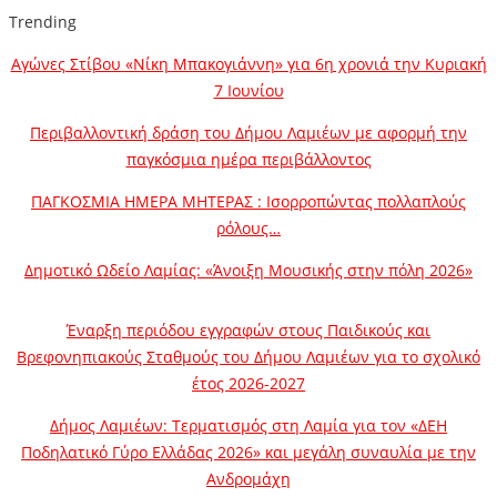
Trending
Αγώνες Στίβου «Νίκη Μπακογιάννη» για 6η χρονιά την Κυριακή
7 Ιουνίου
Περιβαλλοντική δράση του Δήμου Λαμιέων με αφορμή την
παγκόσμια ημέρα περιβάλλοντος
ΠΑΓΚΟΣΜΙΑ ΗΜΕΡΑ ΜΗΤΕΡΑΣ : Ισορροπώντας πολλαπλούς
ρόλους…
Δημοτικό Ωδείο Λαμίας: «Άνοιξη Μουσικής στην πόλη 2026»
Έναρξη περιόδου εγγραφών στους Παιδικούς και
Βρεφονηπιακούς Σταθμούς του Δήμου Λαμιέων για το σχολικό
έτος 2026-2027
Δήμος Λαμιέων: Τερματισμός στη Λαμία για τον «ΔΕΗ
Ποδηλατικό Γύρο Ελλάδας 2026» και μεγάλη συναυλία με την
Ανδρομάχη