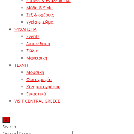
Fitness & Εναλλακτικά
Μόδα & Style
Σεξ & σχέσεις
Υγεία & Σώμα
ΨΥΧΑΓΩΓΙΑ
Events
Διασκέδαση
Ζώδια
Μαγειρική
ΤΕΧΝΗ
Μουσική
Φωτογραφία
Κινηματογράφος
Εικαστικά
VISIT CENTRAL GREECE
X
Search
Search