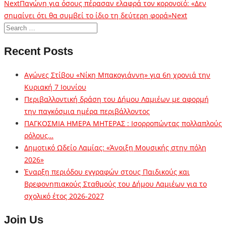
Next
Παγώνη για όσους πέρασαν ελαφρά τον κορονοϊό: «Δεν
σημαίνει ότι θα συμβεί το ίδιο τη δεύτερη φορά»
Next
Recent Posts
Αγώνες Στίβου «Νίκη Μπακογιάννη» για 6η χρονιά την
Κυριακή 7 Ιουνίου
Περιβαλλοντική δράση του Δήμου Λαμιέων με αφορμή
την παγκόσμια ημέρα περιβάλλοντος
ΠΑΓΚΟΣΜΙΑ ΗΜΕΡΑ ΜΗΤΕΡΑΣ : Ισορροπώντας πολλαπλούς
ρόλους…
Δημοτικό Ωδείο Λαμίας: «Άνοιξη Μουσικής στην πόλη
2026»
Έναρξη περιόδου εγγραφών στους Παιδικούς και
Βρεφονηπιακούς Σταθμούς του Δήμου Λαμιέων για το
σχολικό έτος 2026-2027
Join Us