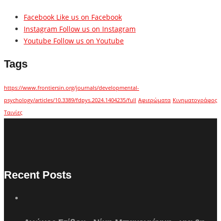
Facebook
Like us on Facebook
Instagram
Follow us on Instagram
Youtube
Follow us on Youtube
Tags
https://www.frontiersin.org/journals/developmental-
psychology/articles/10.3389/fdpys.2024.1404235/full
Αφιερώματα
Κινηματογράφος
Ταινίες
Recent Posts