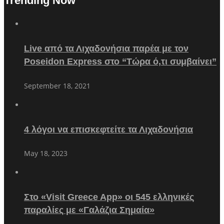
Trending Now
Live από τα Λιχαδονήσια παρέα με τον
Poseidon Express στο “Τώρα ό,τι συμβαίνει”
September 18, 2021
4 λόγοι να επισκεφτείτε τα Λιχαδονήσια
May 18, 2023
Στο «Visit Greece App» οι 545 ελληνικές
παραλίες με «Γαλάζια Σημαία»