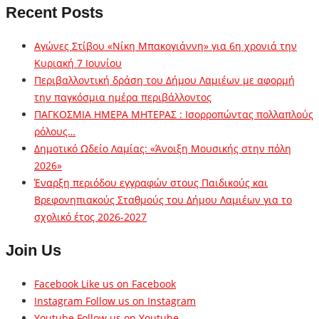
Recent Posts
Αγώνες Στίβου «Νίκη Μπακογιάννη» για 6η χρονιά την
Κυριακή 7 Ιουνίου
Περιβαλλοντική δράση του Δήμου Λαμιέων με αφορμή
την παγκόσμια ημέρα περιβάλλοντος
ΠΑΓΚΟΣΜΙΑ ΗΜΕΡΑ ΜΗΤΕΡΑΣ : Ισορροπώντας πολλαπλούς
ρόλους…
Δημοτικό Ωδείο Λαμίας: «Άνοιξη Μουσικής στην πόλη
2026»
Έναρξη περιόδου εγγραφών στους Παιδικούς και
Βρεφονηπιακούς Σταθμούς του Δήμου Λαμιέων για το
σχολικό έτος 2026-2027
Join Us
Facebook
Like us on Facebook
Instagram
Follow us on Instagram
Youtube
Follow us on Youtube