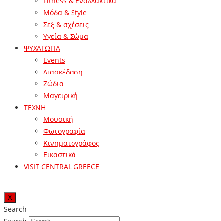
Fitness & Εναλλακτικά
Μόδα & Style
Σεξ & σχέσεις
Υγεία & Σώμα
ΨΥΧΑΓΩΓΙΑ
Events
Διασκέδαση
Ζώδια
Μαγειρική
ΤΕΧΝΗ
Μουσική
Φωτογραφία
Κινηματογράφος
Εικαστικά
VISIT CENTRAL GREECE
X
Search
Search