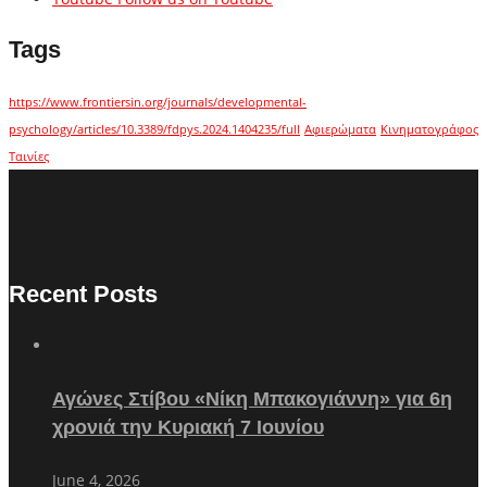
Tags
https://www.frontiersin.org/journals/developmental-
psychology/articles/10.3389/fdpys.2024.1404235/full
Αφιερώματα
Κινηματογράφος
Ταινίες
Recent Posts
Αγώνες Στίβου «Νίκη Μπακογιάννη» για 6η
χρονιά την Κυριακή 7 Ιουνίου
June 4, 2026