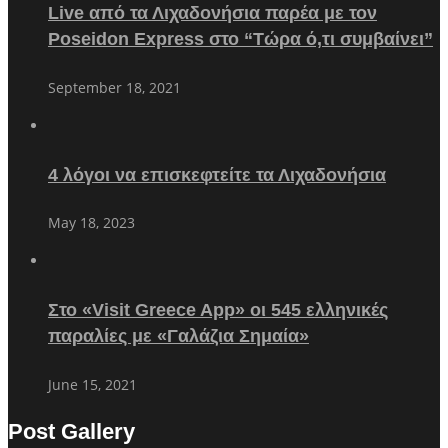
Live από τα Λιχαδονήσια παρέα με τον
Poseidon Express στο “Τώρα ό,τι συμβαίνει”
September 18, 2021
4 λόγοι να επισκεφτείτε τα Λιχαδονήσια
May 18, 2023
Στο «Visit Greece App» οι 545 ελληνικές
παραλίες με «Γαλάζια Σημαία»
June 15, 2021
Post Gallery