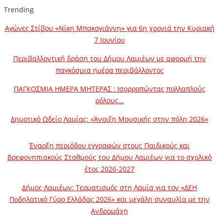
Trending
Αγώνες Στίβου «Νίκη Μπακογιάννη» για 6η χρονιά την Κυριακή
7 Ιουνίου
Περιβαλλοντική δράση του Δήμου Λαμιέων με αφορμή την
παγκόσμια ημέρα περιβάλλοντος
ΠΑΓΚΟΣΜΙΑ ΗΜΕΡΑ ΜΗΤΕΡΑΣ : Ισορροπώντας πολλαπλούς
ρόλους…
Δημοτικό Ωδείο Λαμίας: «Άνοιξη Μουσικής στην πόλη 2026»
Έναρξη περιόδου εγγραφών στους Παιδικούς και
Βρεφονηπιακούς Σταθμούς του Δήμου Λαμιέων για το σχολικό
έτος 2026-2027
Δήμος Λαμιέων: Τερματισμός στη Λαμία για τον «ΔΕΗ
Ποδηλατικό Γύρο Ελλάδας 2026» και μεγάλη συναυλία με την
Ανδρομάχη