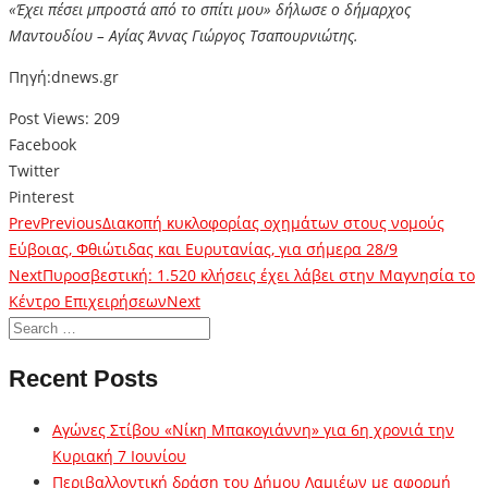
«Έχει πέσει μπροστά από το σπίτι μου» δήλωσε ο δήμαρχος
Μαντουδίου – Αγίας Άννας Γιώργος Τσαπουρνιώτης.
Πηγή:dnews.gr
Post Views:
209
Facebook
Twitter
Pinterest
Prev
Previous
Διακοπή κυκλοφορίας οχημάτων στους νομούς
Εύβοιας, Φθιώτιδας και Ευρυτανίας, για σήμερα 28/9
Next
Πυροσβεστική: 1.520 κλήσεις έχει λάβει στην Μαγνησία το
Κέντρο Επιχειρήσεων
Next
Recent Posts
Αγώνες Στίβου «Νίκη Μπακογιάννη» για 6η χρονιά την
Κυριακή 7 Ιουνίου
Περιβαλλοντική δράση του Δήμου Λαμιέων με αφορμή