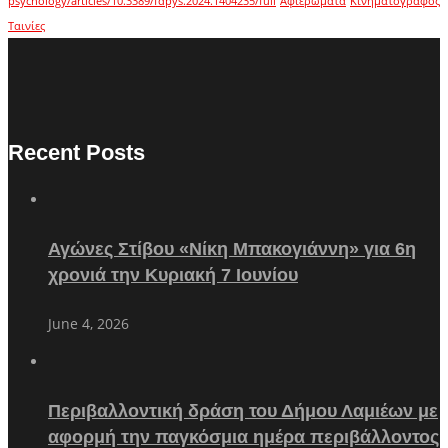
psychology/articles/10.3389/fdpys.2024.1404235/full
Αφιερώματα
Κινηματογράφος
Ταινίες
Recent Posts
Αγώνες Στίβου «Νίκη Μπακογιάννη» για 6η
χρονιά την Κυριακή 7 Ιουνίου
June 4, 2026
Περιβαλλοντική δράση του Δήμου Λαμιέων με
αφορμή την παγκόσμια ημέρα περιβάλλοντος