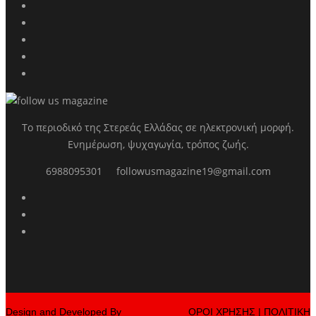
Το περιοδικό της Στερεάς Ελλάδας σε ηλεκτρονική μορφή.
Ενημέρωση, ψυχαγωγία, τρόπος ζωής.
6988095301
followusmagazine19@gmail.com
Design and Developed By
ΟΡΟΙ ΧΡΗΣΗΣ
|
ΠΟΛΙΤΙΚΗ