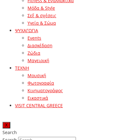
Fitness & Εναλλακτικά
Μόδα & Style
Σεξ & σχέσεις
Υγεία & Σώμα
ΨΥΧΑΓΩΓΙΑ
Events
Διασκέδαση
Ζώδια
Μαγειρική
ΤΕΧΝΗ
Μουσική
Φωτογραφία
Κινηματογράφος
Εικαστικά
VISIT CENTRAL GREECE
X
Search
Search