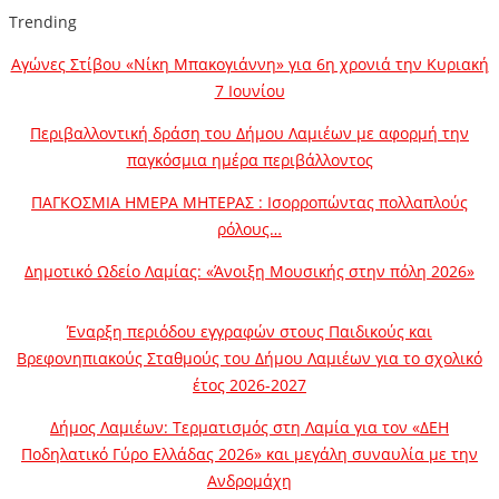
Trending
Αγώνες Στίβου «Νίκη Μπακογιάννη» για 6η χρονιά την Κυριακή
7 Ιουνίου
Περιβαλλοντική δράση του Δήμου Λαμιέων με αφορμή την
παγκόσμια ημέρα περιβάλλοντος
ΠΑΓΚΟΣΜΙΑ ΗΜΕΡΑ ΜΗΤΕΡΑΣ : Ισορροπώντας πολλαπλούς
ρόλους…
Δημοτικό Ωδείο Λαμίας: «Άνοιξη Μουσικής στην πόλη 2026»
Έναρξη περιόδου εγγραφών στους Παιδικούς και
Βρεφονηπιακούς Σταθμούς του Δήμου Λαμιέων για το σχολικό
έτος 2026-2027
Δήμος Λαμιέων: Τερματισμός στη Λαμία για τον «ΔΕΗ
Ποδηλατικό Γύρο Ελλάδας 2026» και μεγάλη συναυλία με την
Ανδρομάχη