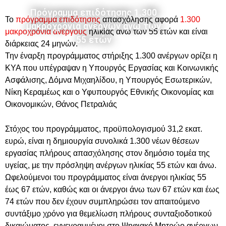
Πρόγραμμα επιδότησης 1.300
Το
πρόγραμμα επιδότησης
απασχόλησης αφορά
1.300
μακροχρόνια ανέργων άνω των
μακροχρόνια ανέργους
ηλικίας άνω των 55 ετών και είναι
55 ετών
διάρκειας 24 μηνών.
Την έναρξη προγράμματος στήριξης 1.300 ανέργων ορίζει η
ΚΥΑ που υπέγραψαν η Υπουργός Εργασίας και Κοινωνικής
Ασφάλισης, Δόμνα Μιχαηλίδου, η Υπουργός Εσωτερικών,
Νίκη Κεραμέως και ο Υφυπουργός Εθνικής Οικονομίας και
Οικονομικών, Θάνος Πετραλιάς
Στόχος του προγράμματος, προϋπολογισμού 31,2 εκατ.
ευρώ, είναι η δημιουργία συνολικά 1.300 νέων θέσεων
εργασίας πλήρους απασχόλησης στον δημόσιο τομέα της
υγείας, με την πρόσληψη ανέργων ηλικίας 55 ετών και άνω.
Ωφελούμενοι του προγράμματος είναι άνεργοι ηλικίας 55
έως 67 ετών, καθώς και οι άνεργοι άνω των 67 ετών και έως
74 ετών που δεν έχουν συμπληρώσει τον απαιτούμενο
συντάξιμο χρόνο για θεμελίωση πλήρους συνταξιοδοτικού
δικαιώματος, εγγεγραμμένοι στο Ψηφιακό Μητρώο ανέργων