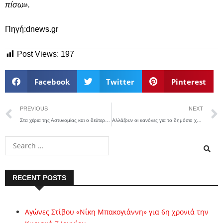
πίσω».
Πηγή:dnews.gr
Post Views:
197
Facebook
Twitter
Pinterest
PREVIOUS
NEXT
Στα χέρια της Αστυνομίας και ο δεύτερος κατηγορούμενος για την επίθεση εναντίον του 23χρονου φοιτητή
Αλλάζουν οι κανόνες για το δημόσιο χρέος στην ΕΕ: Πώς θα επηρεάσει το νέο Σύμφωνο Σταθερότητας την Ελλάδα
RECENT POSTS
Αγώνες Στίβου «Νίκη Μπακογιάννη» για 6η χρονιά την