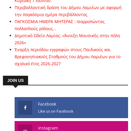
Κυριακή 7 Ιουνίου
Περιβαλλοντική δράση του Δήμου Λαμιέων με αφορμή
την παγκόσμια ημέρα περιβάλλοντος
ΠΑΓΚΟΣΜΙΑ ΗΜΕΡΑ ΜΗΤΕΡΑΣ : Ισορροπώντας
πολλαπλούς ρόλους…
Δημοτικό Ωδείο Λαμίας: «Άνοιξη Μουσικής στην πόλη
2026»
Έναρξη περιόδου εγγραφών στους Παιδικούς και
Βρεφονηπιακούς Σταθμούς του Δήμου Λαμιέων για το
σχολικό έτος 2026-2027
JOIN US
Facebook
Like us on Facebook
Instagram