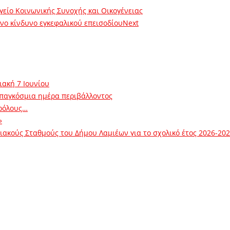
είο Κοινωνικής Συνοχής και Οικογένειας
νο κίνδυνο εγκεφαλικού επεισοδίου
Next
ιακή 7 Ιουνίου
 παγκόσμια ημέρα περιβάλλοντος
ρόλους…
»
ακούς Σταθμούς του Δήμου Λαμιέων για το σχολικό έτος 2026-20