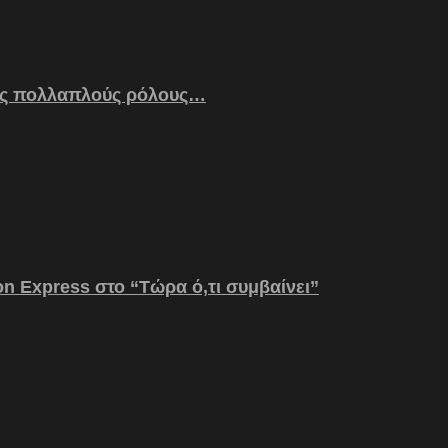
ς πολλαπλούς ρόλους…
on Express στο “Τώρα ό,τι συμβαίνει”