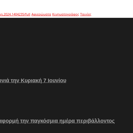
ys.2024.1404235/full
Αφιερώματα
Κινηματογράφος
Ταινίες
νιά την Κυριακή 7 Ιουνίου
 αφορμή την παγκόσμια ημέρα περιβάλλοντος