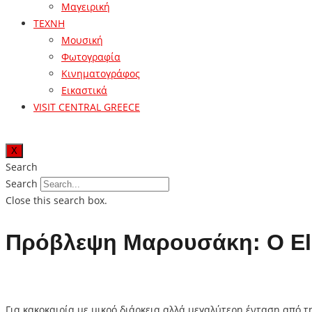
Μαγειρική
ΤΕΧΝΗ
Μουσική
Φωτογραφία
Κινηματογράφος
Εικαστικά
VISIT CENTRAL GREECE
X
Search
Search
Close this search box.
Πρόβλεψη Μαρουσάκη: Ο Elia
Για κακοκαιρία με μικρό διάρκεια αλλά μεγαλύτερη ένταση από