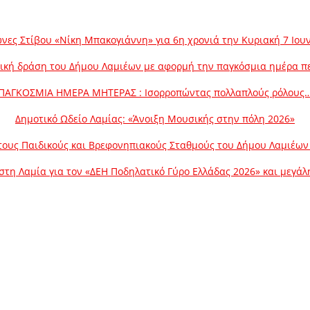
νες Στίβου «Νίκη Μπακογιάννη» για 6η χρονιά την Κυριακή 7 Ιου
ική δράση του Δήμου Λαμιέων με αφορμή την παγκόσμια ημέρα π
ΠΑΓΚΟΣΜΙΑ ΗΜΕΡΑ ΜΗΤΕΡΑΣ : Ισορροπώντας πολλαπλούς ρόλους
Δημοτικό Ωδείο Λαμίας: «Άνοιξη Μουσικής στην πόλη 2026»
ους Παιδικούς και Βρεφονηπιακούς Σταθμούς του Δήμου Λαμιέων γ
στη Λαμία για τον «ΔΕΗ Ποδηλατικό Γύρο Ελλάδας 2026» και μεγά