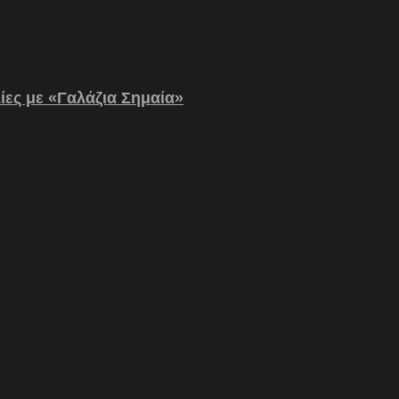
λίες με «Γαλάζια Σημαία»