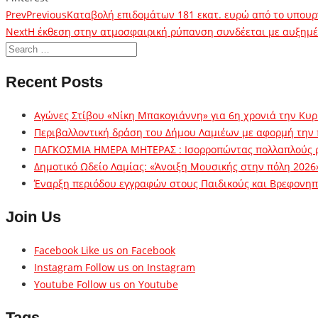
Prev
Previous
Καταβολή επιδομάτων 181 εκατ. ευρώ από το υπουργ
Next
Η έκθεση στην ατμοσφαιρική ρύπανση συνδέεται με αυξημέ
Recent Posts
Αγώνες Στίβου «Νίκη Μπακογιάννη» για 6η χρονιά την Κυρ
Περιβαλλοντική δράση του Δήμου Λαμιέων με αφορμή την
ΠΑΓΚΟΣΜΙΑ ΗΜΕΡΑ ΜΗΤΕΡΑΣ : Ισορροπώντας πολλαπλούς 
Δημοτικό Ωδείο Λαμίας: «Άνοιξη Μουσικής στην πόλη 2026
Έναρξη περιόδου εγγραφών στους Παιδικούς και Βρεφονηπι
Join Us
Facebook
Like us on Facebook
Instagram
Follow us on Instagram
Youtube
Follow us on Youtube
Tags