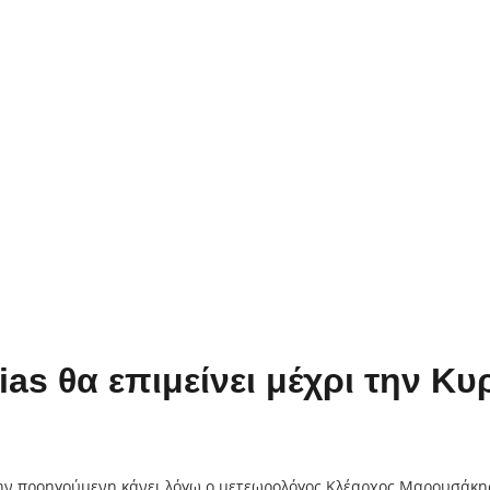
s θα επιμείνει μέχρι την Κυ
 την προηγούμενη κάνει λόγω ο μετεωρολόγος Κλέαρχος Μαρουσάκη