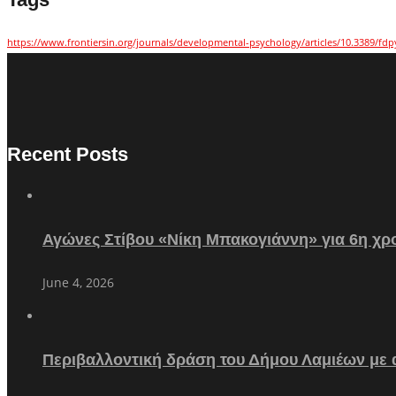
https://www.frontiersin.org/journals/developmental-psychology/articles/10.3389/fdp
Recent Posts
Αγώνες Στίβου «Νίκη Μπακογιάννη» για 6η χρο
June 4, 2026
Περιβαλλοντική δράση του Δήμου Λαμιέων με