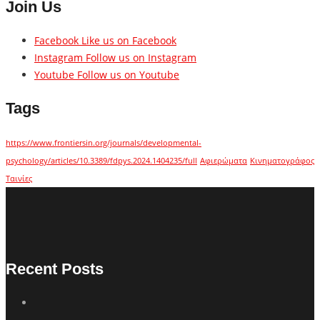
Join Us
Facebook
Like us on Facebook
Instagram
Follow us on Instagram
Youtube
Follow us on Youtube
Tags
https://www.frontiersin.org/journals/developmental-
psychology/articles/10.3389/fdpys.2024.1404235/full
Αφιερώματα
Κινηματογράφος
Ταινίες
Recent Posts