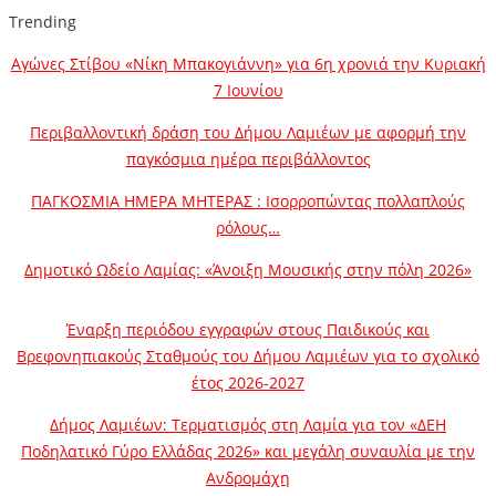
Trending
Αγώνες Στίβου «Νίκη Μπακογιάννη» για 6η χρονιά την Κυριακή
7 Ιουνίου
Περιβαλλοντική δράση του Δήμου Λαμιέων με αφορμή την
παγκόσμια ημέρα περιβάλλοντος
ΠΑΓΚΟΣΜΙΑ ΗΜΕΡΑ ΜΗΤΕΡΑΣ : Ισορροπώντας πολλαπλούς
ρόλους…
Δημοτικό Ωδείο Λαμίας: «Άνοιξη Μουσικής στην πόλη 2026»
Έναρξη περιόδου εγγραφών στους Παιδικούς και
Βρεφονηπιακούς Σταθμούς του Δήμου Λαμιέων για το σχολικό
έτος 2026-2027
Δήμος Λαμιέων: Τερματισμός στη Λαμία για τον «ΔΕΗ
Ποδηλατικό Γύρο Ελλάδας 2026» και μεγάλη συναυλία με την
Ανδρομάχη