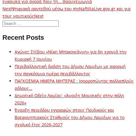
ευκαιρία για αγορά πριν τη… βαρυχειμωνιά
Next
Ψηφιακά ραντεβού μέσω του myNaftiliaLive.gov.gr και για
τους ναυτικούς
Next
Recent Posts
Αγώνες Στίβου «Νίκη Μπακογιάννη» για 6η χρονιά την
Κυριακή 7 Ιουνίου
Περιβαλλοντική δράση του Δήμου Λαμιέων με αφορμή
την παγκόσμια ημέρα περιβάλλοντος
ΠΑΓΚΟΣΜΙΑ ΗΜΕΡΑ ΜΗΤΕΡΑΣ : Ισορροπώντας πολλαπλούς
ρόλους…
Δημοτικό Ωδείο Λαμίας: «Άνοιξη Μουσικής στην πόλη
2026»
Έναρξη περιόδου εγγραφών στους Παιδικούς και
Βρεφονηπιακούς Σταθμούς του Δήμου Λαμιέων για το
σχολικό έτος 2026-2027