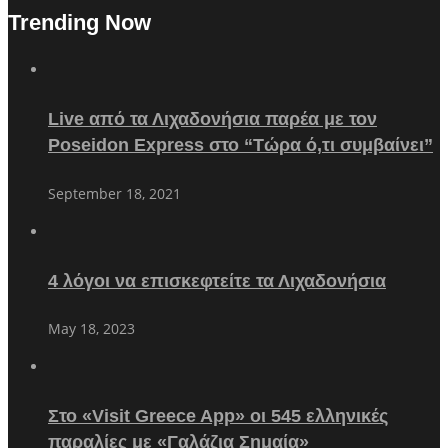
Trending Now
Live από τα Λιχαδονήσια παρέα με τον
Poseidon Express στο “Τώρα ό,τι συμβαίνει”
September 18, 2021
4 λόγοι να επισκεφτείτε τα Λιχαδονήσια
May 18, 2023
Στο «Visit Greece App» οι 545 ελληνικές
παραλίες με «Γαλάζια Σημαία»