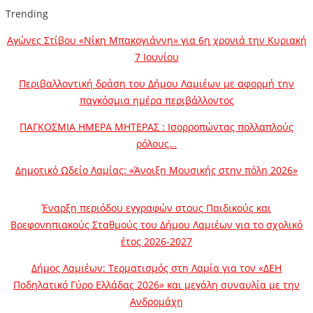
Trending
Αγώνες Στίβου «Νίκη Μπακογιάννη» για 6η χρονιά την Κυριακή
7 Ιουνίου
Περιβαλλοντική δράση του Δήμου Λαμιέων με αφορμή την
παγκόσμια ημέρα περιβάλλοντος
ΠΑΓΚΟΣΜΙΑ ΗΜΕΡΑ ΜΗΤΕΡΑΣ : Ισορροπώντας πολλαπλούς
ρόλους…
Δημοτικό Ωδείο Λαμίας: «Άνοιξη Μουσικής στην πόλη 2026»
Έναρξη περιόδου εγγραφών στους Παιδικούς και
Βρεφονηπιακούς Σταθμούς του Δήμου Λαμιέων για το σχολικό
έτος 2026-2027
Δήμος Λαμιέων: Τερματισμός στη Λαμία για τον «ΔΕΗ
Ποδηλατικό Γύρο Ελλάδας 2026» και μεγάλη συναυλία με την
Ανδρομάχη