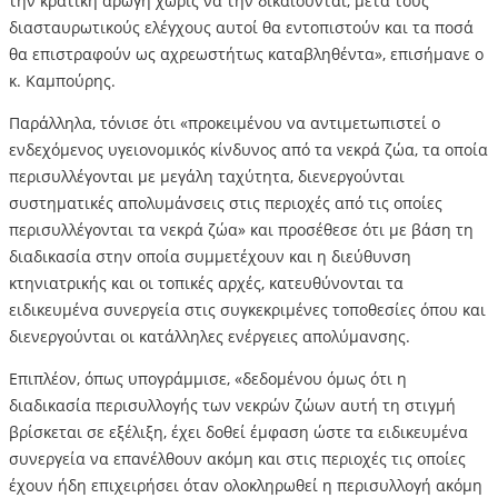
την κρατική αρωγή χωρίς να την δικαιούνται, μετά τους
διασταυρωτικούς ελέγχους αυτοί θα εντοπιστούν και τα ποσά
θα επιστραφούν ως αχρεωστήτως καταβληθέντα», επισήμανε ο
κ. Καμπούρης.
Παράλληλα, τόνισε ότι «προκειμένου να αντιμετωπιστεί ο
ενδεχόμενος υγειονομικός κίνδυνος από τα νεκρά ζώα, τα οποία
περισυλλέγονται με μεγάλη ταχύτητα, διενεργούνται
συστηματικές απολυμάνσεις στις περιοχές από τις οποίες
περισυλλέγονται τα νεκρά ζώα» και προσέθεσε ότι με βάση τη
διαδικασία στην οποία συμμετέχουν και η διεύθυνση
κτηνιατρικής και οι τοπικές αρχές, κατευθύνονται τα
ειδικευμένα συνεργεία στις συγκεκριμένες τοποθεσίες όπου και
διενεργούνται οι κατάλληλες ενέργειες απολύμανσης.
Επιπλέον, όπως υπογράμμισε, «δεδομένου όμως ότι η
διαδικασία περισυλλογής των νεκρών ζώων αυτή τη στιγμή
βρίσκεται σε εξέλιξη, έχει δοθεί έμφαση ώστε τα ειδικευμένα
συνεργεία να επανέλθουν ακόμη και στις περιοχές τις οποίες
έχουν ήδη επιχειρήσει όταν ολοκληρωθεί η περισυλλογή ακόμη