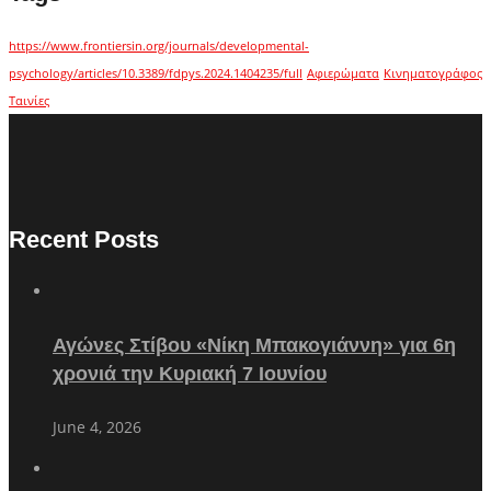
https://www.frontiersin.org/journals/developmental-
psychology/articles/10.3389/fdpys.2024.1404235/full
Αφιερώματα
Κινηματογράφος
Ταινίες
Recent Posts
Αγώνες Στίβου «Νίκη Μπακογιάννη» για 6η
χρονιά την Κυριακή 7 Ιουνίου
June 4, 2026