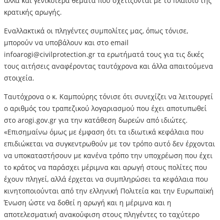
αλλά και γενικότερα θέματα που σχετίζονται με το πλαίσιο της
κρατικής αρωγής.
Εναλλακτικά οι πληγέντες συμπολίτες μας, όπως τόνισε,
μπορούν να υποβάλουν και στο email
infoarogi@civilprotection.gr τα ερωτήματά τους για τις δικές
τους αιτήσεις αναφέροντας ταυτόχρονα και άλλα απαιτούμενα
στοιχεία.
Ταυτόχρονα ο κ. Καμπούρης τόνισε ότι συνεχίζει να λειτουργεί
ο αριθμός του τραπεζικού λογαριασμού που έχει αποτυπωθεί
στο arogi.gov.gr για την κατάθεση δωρεών από ιδιώτες.
«Επισημαίνω όμως με έμφαση ότι τα ιδιωτικά κεφάλαια που
επιδιώκεται να συγκεντρωθούν με τον τρόπο αυτό δεν έρχονται
να υποκαταστήσουν με κανένα τρόπο την υποχρέωση που έχει
το κράτος να παράσχει μέριμνα και αρωγή στους πολίτες που
έχουν πληγεί, αλλά έρχεται να συμπληρώσει τα κεφάλαια που
κινητοποιούνται από την ελληνική Πολιτεία και την Ευρωπαϊκή
Ένωση ώστε να δοθεί η αρωγή και η μέριμνα και η
αποτελεσματική ανακούφιση στους πληγέντες το ταχύτερο