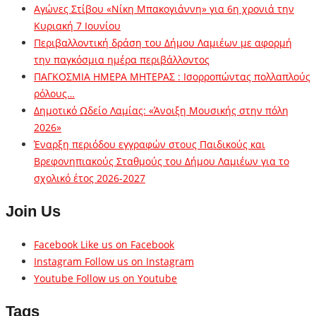
Αγώνες Στίβου «Νίκη Μπακογιάννη» για 6η χρονιά την
Κυριακή 7 Ιουνίου
Περιβαλλοντική δράση του Δήμου Λαμιέων με αφορμή
την παγκόσμια ημέρα περιβάλλοντος
ΠΑΓΚΟΣΜΙΑ ΗΜΕΡΑ ΜΗΤΕΡΑΣ : Ισορροπώντας πολλαπλούς
ρόλους…
Δημοτικό Ωδείο Λαμίας: «Άνοιξη Μουσικής στην πόλη
2026»
Έναρξη περιόδου εγγραφών στους Παιδικούς και
Βρεφονηπιακούς Σταθμούς του Δήμου Λαμιέων για το
σχολικό έτος 2026-2027
Join Us
Facebook
Like us on Facebook
Instagram
Follow us on Instagram
Youtube
Follow us on Youtube
Tags