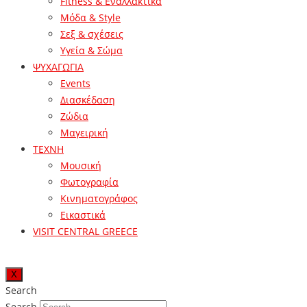
Fitness & Εναλλακτικά
Μόδα & Style
Σεξ & σχέσεις
Υγεία & Σώμα
ΨΥΧΑΓΩΓΙΑ
Events
Διασκέδαση
Ζώδια
Μαγειρική
ΤΕΧΝΗ
Μουσική
Φωτογραφία
Κινηματογράφος
Εικαστικά
VISIT CENTRAL GREECE
X
Search
Search