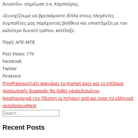
δυνατόν», σημείωσε ο κ. Καμπούρης.
«Συνεχίζουμε να βρισκόμαστε δίπλα στους πληγέντες
συμπολίτες μας παρέχοντας βοήθεια και υποστήριξη με τον
καλύτερο δυνατό τρόπο», κατέληξε.
Πηγή: ΑΠΕ-ΜΠΕ
Post Views:
179
Facebook
Twitter
Pinterest
Prev
Previous
Γιατί φρενάρει το market pass και το επίδομα
προσωπικής διαφοράς θα δοθεί «ψαλιδισμένο»
Next
Κανονικά την Πέμπτη οι πτήσεις από και προς τα ελληνικά
αεροδρόμια
Next
Recent Posts