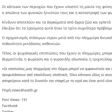
Οι κάτοικοι των περιοχών που έχουν υποστεί τη μανία της φύση
η απώλεια των φυσικών ξενιστών τους και η καταστροφή των φω
Κίνδυνο αποτελούν και τα δαγκώματα από άγρια ζώα και ερπετά –
έδειξαν ότι τα τραύματα αυτά ήταν το τρίτο συχνότερο πρόβλη
Ο σχηματισμός στάσιμων νερών μετά από την πλημμύρα διευκολ
πιθανότητα μετάδοσης ασθενειών.
Τέλος, οι ψυχολογικές επιπτώσεις που έχουν οι πλημμύρες, μπορ
δερματίτιδα, η ψωρίαση και η γυροειδής αλωπεκία, η τριχοτιλλο
«
Οι επιπτώσεις μιας πλημμύρας στο δέρμα μπορεί να εμφανιστούν και π
προφυλάσσουν από επικίνδυνες επιπλοκές. Όλοι κάτοικοι ιδίως οι ανοσο
αποφεύγουν κατά το δυνατόν την επαφή με τα νερά και όταν αυτό είναι
Πηγή:news4health.gr
Post Views:
191
Facebook
Twitter