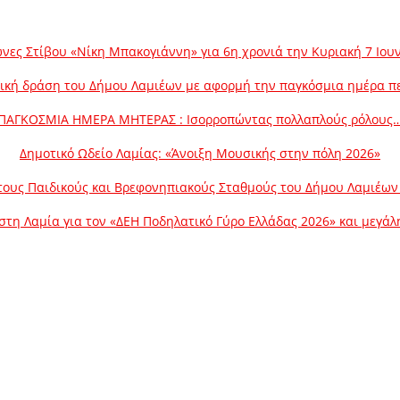
νες Στίβου «Νίκη Μπακογιάννη» για 6η χρονιά την Κυριακή 7 Ιου
ική δράση του Δήμου Λαμιέων με αφορμή την παγκόσμια ημέρα π
ΠΑΓΚΟΣΜΙΑ ΗΜΕΡΑ ΜΗΤΕΡΑΣ : Ισορροπώντας πολλαπλούς ρόλους
Δημοτικό Ωδείο Λαμίας: «Άνοιξη Μουσικής στην πόλη 2026»
ους Παιδικούς και Βρεφονηπιακούς Σταθμούς του Δήμου Λαμιέων γ
στη Λαμία για τον «ΔΕΗ Ποδηλατικό Γύρο Ελλάδας 2026» και μεγά