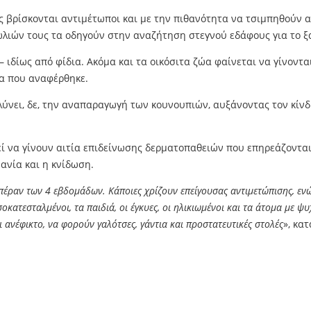
ς βρίσκονται αντιμέτωποι και με την πιθανότητα να τσιμπηθούν 
λιών τους τα οδηγούν στην αναζήτηση στεγνού εδάφους για το ξ
 ιδίως από φίδια. Ακόμα και τα οικόσιτα ζώα φαίνεται να γίνοντα
μα που αναφέρθηκε.
ύνει, δε, την αναπαραγωγή των κουνουπιών, αυξάνοντας τον κίν
εί να γίνουν αιτία επιδείνωσης δερματοπαθειών που επηρεάζονται
μανία και η κνίδωση.
έραν των 4 εβδομάδων. Κάποιες χρίζουν επείγουσας αντιμετώπισης, ενώ 
κατεσταλμένοι, τα παιδιά, οι έγκυες, οι ηλικιωμένοι και τα άτομα με ψυ
 ανέφικτο, να φορούν γαλότσες, γάντια και προστατευτικές στολές
», κα