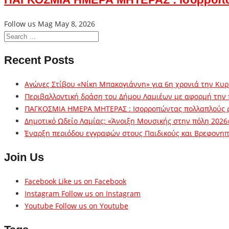
Follow us Mag
May 8, 2026
Recent Posts
Αγώνες Στίβου «Νίκη Μπακογιάννη» για 6η χρονιά την Κυρ
Περιβαλλοντική δράση του Δήμου Λαμιέων με αφορμή την
ΠΑΓΚΟΣΜΙΑ ΗΜΕΡΑ ΜΗΤΕΡΑΣ : Ισορροπώντας πολλαπλούς 
Δημοτικό Ωδείο Λαμίας: «Άνοιξη Μουσικής στην πόλη 2026
Έναρξη περιόδου εγγραφών στους Παιδικούς και Βρεφονηπι
Join Us
Facebook
Like us on Facebook
Instagram
Follow us on Instagram
Youtube
Follow us on Youtube