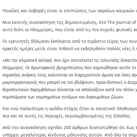
Ποικίλες και σοβαρές είναι οι επιπτώσεις των ακραίων καιρικώ
Μια εκτενής ανασκόπηση της δημοσιευμένης, στο The Journal of 
αυτό διότι οι πλημμύρες, που είναι από τις πιο συχνές φυσικέ
Οι ερευνητές δήλωσαν έκπληκτοι από το τεράστιο εύρος των συ
αρκετές ημέρες μετά, είναι πιθανό να εκδηλωθούν πολλές νέες 
«
Με την κλιματική αλλαγή, που έχει συντελεστεί τις τελευταίες δεκαετί
πλημμύρες. Οι πρωτοφανείς βροχοπτώσεις που σημειώθηκαν αυτόν το μή
σημασίας ανάγκες τους, καλούνται να διαχειριστούν άμεσα και όσες π
μικροοργανισμούς που μπορεί να τον βλάψουν
», προειδοποιεί ο Δε
θεραπευτικών παρεμβάσεων δύνανται να απαλλάξουν κατά τον πλέον γρή
συμπτώματα των τσιμπημάτων εντόμων και δαγκωμάτων ζώων
».
Και ενώ παλαιότερα η ομάδα-στόχος ήταν οι ασιατικοί πληθυσμο
πια και σε αυτές τις περιοχές, περιλαμβανομένης της Ελλάδας.
Από την ανασκόπηση σχεδόν 200 άρθρων διαπιστώθηκε ότι έως τη
υπάρχει μεγαλύτερος κίνδυνος μόλυνσης αυτών. Από όλα τα σημε