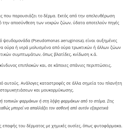
ας που παρουσιάζει το δέρμα. Εκτός από την απελευθέρωση
πό την αποσύνθεση των νεκρών ζώων, ύδατα αποτελούν πηγές
πό ψευδομονάδα (Pseudomonas aeruginosa), είναι αυξημένες
μένα ούρα ή νερά μολυσμένα από ούρα τρωκτικών ή άλλων ζώων
τικών συμπτωμάτων, όπως βλατίδες, κνίδωση κ.ά.
κίνδυνος επιπλοκών και, σε κάποιες σπάνιες περιπτώσεις,
από αυτούς. Ανάλογες καταστροφές σε άλλα σημεία του πλανήτη
λαστομυκητιάσεων και μουκορμύκωσης.
μογή τοπικών φαρμάκων ή στη λήψη φαρμάκων από το στόμα. Στις
 καθώς μπορεί να απαλλάξει τον ασθενή από αυτόν εξαιρετικά
ης επαφής του δέρματος με χημικές ουσίες, όπως φυτοφάρμακα.