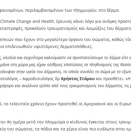
ν φαινομένων, περιλαμβανομένων των πλημμυρών, στο δέρμα.
Climate Change and Health, έρευνας κάνει λόγο για ανάγκη προστ
ς καταστροφές, προκαλούν τραυματισμούς και λοιμώξεις του δέρμα
νεπειών που έχουν στο μεγαλύτερο όργανο του σώματος, καθώς τό
ή να επιδεινωθούν υφιστάμενες δερματοπάθειες.
ες, ολοένα και συχνότερα καλούμαστε να προστατεύσουμε το δέρμα είτε απ
να στη χώρα μας είχαν ολέθριες επιπτώσεις σε πληθυσμούς της Θεσσαλία
ροέκυψαν στην υγεία του δέρματος, το οποίο συνδέει το σώμα με το εξω
ρματολόγος – Αφροδισιολόγος δρ
Χρήστος Στάμου
και προσθέτει: «
Η
γορο και ανώδυνο τρόπο από τους τραυματισμούς του δέρματος, τις βακ
ί, τα τελευταία χρόνια έχουν προστεθεί οι Αμερικανοί και οι Ε
ν 4η ημέρα μετά την πλημμύρα ο κίνδυνος έγκειται στους τραυμα
ία του σώματος, τα πόδια και τα χέρια είναι πιο ευάλωτα στην 