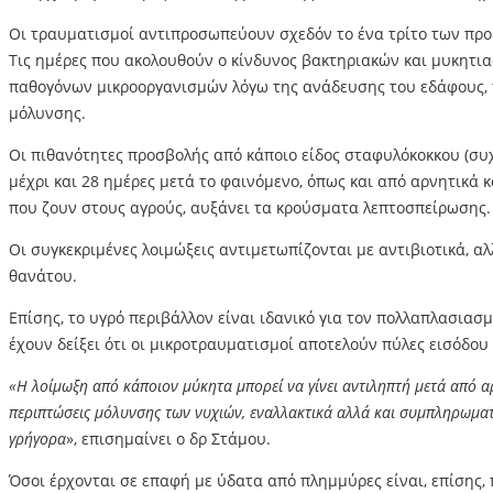
Οι τραυματισμοί αντιπροσωπεύουν σχεδόν το ένα τρίτο των προ
Τις ημέρες που ακολουθούν ο κίνδυνος βακτηριακών και μυκητια
παθογόνων μικροοργανισμών λόγω της ανάδευσης του εδάφους, 
μόλυνσης.
Οι πιθανότητες προσβολής από κάποιο είδος σταφυλόκοκκου (συχ
μέχρι και 28 ημέρες μετά το φαινόμενο, όπως και από αρνητικά
που ζουν στους αγρούς, αυξάνει τα κρούσματα λεπτοσπείρωσης.
Οι συγκεκριμένες λοιμώξεις αντιμετωπίζονται με αντιβιοτικά, α
θανάτου.
Επίσης, το υγρό περιβάλλον είναι ιδανικό για τον πολλαπλασια
έχουν δείξει ότι οι μικροτραυματισμοί αποτελούν πύλες εισόδ
«Η λοίμωξη από κάποιον μύκητα μπορεί να γίνει αντιληπτή μετά από α
περιπτώσεις μόλυνσης των νυχιών, εναλλακτικά αλλά και συμπληρωματικ
γρήγορα
», επισημαίνει ο δρ Στάμου.
Όσοι έρχονται σε επαφή με ύδατα από πλημμύρες είναι, επίσης,