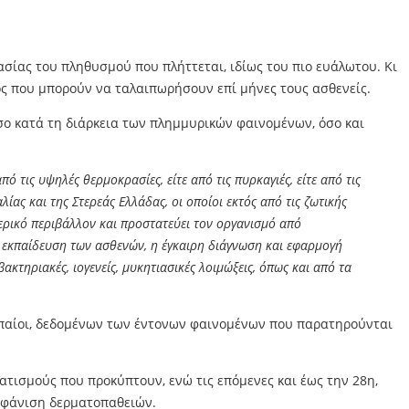
ασίας του πληθυσμού που πλήττεται, ιδίως του πιο ευάλωτου. Κι
τος που μπορούν να ταλαιπωρήσουν επί μήνες τους ασθενείς.
σο κατά τη διάρκεια των πλημμυρικών φαινομένων, όσο και
ό τις υψηλές θερμοκρασίες, είτε από τις πυρκαγιές, είτε από τις
ς και της Στερεάς Ελλάδας, οι οποίοι εκτός από τις ζωτικής
τερικό περιβάλλον και προστατεύει τον οργανισμό από
 εκπαίδευση των ασθενών, η έγκαιρη διάγνωση και εφαρμογή
τηριακές, ιογενείς, μυκητιασικές λοιμώξεις, όπως και από τα
υρωπαίοι, δεδομένων των έντονων φαινομένων που παρατηρούνται
τισμούς που προκύπτουν, ενώ τις επόμενες και έως την 28η,
εμφάνιση δερματοπαθειών.