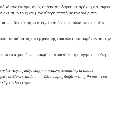
από κάποιο έντομο, όπως σαρανταποδαρούσα, αράχνη κ.ά., αφού
αναχτίσιμό τους και μεγαλύτερη επαφή με τον άνθρωπο.
ι πιο επιθετικά, αφού στοιχεία από τον τυφώνα Ike στις ΗΠΑ
δυνο τσιμπήματος και εμφάνισης τοπικών συμπτωμάτων και την
 από το στρες, όπως η ακμή, η ατοπική και η σμηγματορροϊκή
άλλες ταχείας διάγνωσης και έναρξης θεραπείας, οι οποίες
χικές ασθένειες και όσοι σπεύδουν προς βοήθειά τους, θα πρέπει να
ταλήγει ο δρ Στάμου.