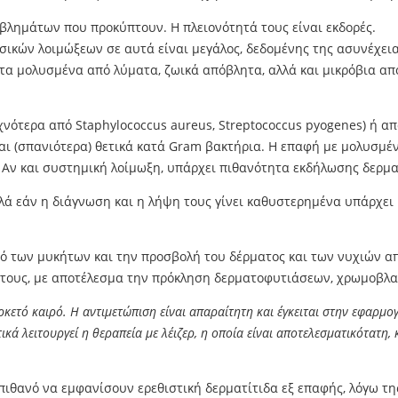
βλημάτων που προκύπτουν. Η πλειονότητά τους είναι εκδορές.
σικών λοιμώξεων σε αυτά είναι μεγάλος, δεδομένης της ασυνέχει
τα μολυσμένα από λύματα, ζωικά απόβλητα, αλλά και μικρόβια α
νότερα από Staphylococcus aureus, Streptococcus pyogenes) ή α
 και (σπανιότερα) θετικά κατά Gram βακτήρια. Η επαφή με μολυσ
 Αν και συστημική λοίμωξη, υπάρχει πιθανότητα εκδήλωσης δερμα
λλά εάν η διάγνωση και η λήψη τους γίνει καθυστερημένα υπάρχει 
σμό των μυκήτων και την προσβολή του δέρματος και των νυχιών 
ου τους, με αποτέλεσμα την πρόκληση δερματοφυτιάσεων, χρωμοβ
ρκετό καιρό. Η αντιμετώπιση είναι απαραίτητη και έγκειται στην εφαρ
ά λειτουργεί η θεραπεία με λέιζερ, η οποία είναι αποτελεσματικότατη,
 πιθανό να εμφανίσουν ερεθιστική δερματίτιδα εξ επαφής, λόγω τ