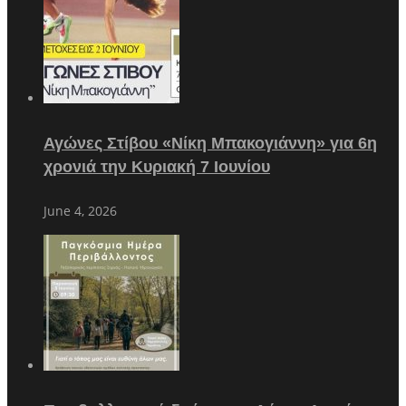
Αγώνες Στίβου «Νίκη Μπακογιάννη» για 6η
χρονιά την Κυριακή 7 Ιουνίου
June 4, 2026