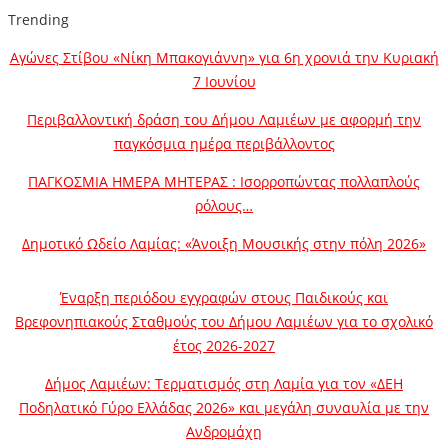
Trending
Αγώνες Στίβου «Νίκη Μπακογιάννη» για 6η χρονιά την Κυριακή
7 Ιουνίου
Περιβαλλοντική δράση του Δήμου Λαμιέων με αφορμή την
παγκόσμια ημέρα περιβάλλοντος
ΠΑΓΚΟΣΜΙΑ ΗΜΕΡΑ ΜΗΤΕΡΑΣ : Ισορροπώντας πολλαπλούς
ρόλους…
Δημοτικό Ωδείο Λαμίας: «Άνοιξη Μουσικής στην πόλη 2026»
Έναρξη περιόδου εγγραφών στους Παιδικούς και
Βρεφονηπιακούς Σταθμούς του Δήμου Λαμιέων για το σχολικό
έτος 2026-2027
Δήμος Λαμιέων: Τερματισμός στη Λαμία για τον «ΔΕΗ
Ποδηλατικό Γύρο Ελλάδας 2026» και μεγάλη συναυλία με την
Ανδρομάχη