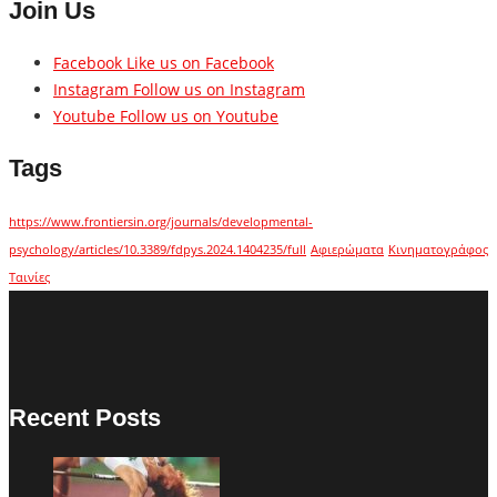
Join Us
Facebook
Like us on Facebook
Instagram
Follow us on Instagram
Youtube
Follow us on Youtube
Tags
https://www.frontiersin.org/journals/developmental-
psychology/articles/10.3389/fdpys.2024.1404235/full
Αφιερώματα
Κινηματογράφος
Ταινίες
Recent Posts