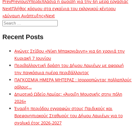
Prev
Previous
Υπερδιπλάσια η αμοιβή για την 6η μέρα εργασίας
Next
Πλήθος κόσμου στα εγκαίνια του εκλογικού κέντρου
«Δύναμη Ανάπτυξης»
Next
Recent Posts
Αγώνες Στίβου «Νίκη Μπακογιάννη» για 6η χρονιά την
Κυριακή 7 Ιουνίου
Περιβαλλοντική δράση του Δήμου Λαμιέων με αφορμή
την παγκόσμια ημέρα περιβάλλοντος
ΠΑΓΚΟΣΜΙΑ ΗΜΕΡΑ ΜΗΤΕΡΑΣ : Ισορροπώντας πολλαπλούς
ρόλους…
Δημοτικό Ωδείο Λαμίας: «Άνοιξη Μουσικής στην πόλη
2026»
Έναρξη περιόδου εγγραφών στους Παιδικούς και
Βρεφονηπιακούς Σταθμούς του Δήμου Λαμιέων για το
σχολικό έτος 2026-2027