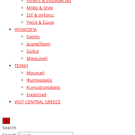
Fitness & Εναλλακτικά
Μόδα & Style
Σεξ & σχέσεις
Υγεία & Σώμα
ΨΥΧΑΓΩΓΙΑ
Events
Διασκέδαση
Ζώδια
Μαγειρική
ΤΕΧΝΗ
Μουσική
Φωτογραφία
Κινηματογράφος
Εικαστικά
VISIT CENTRAL GREECE
X
Search
Search