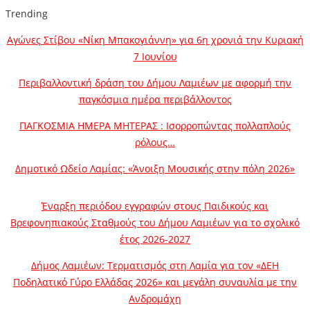
Trending
Αγώνες Στίβου «Νίκη Μπακογιάννη» για 6η χρονιά την Κυριακή
7 Ιουνίου
Περιβαλλοντική δράση του Δήμου Λαμιέων με αφορμή την
παγκόσμια ημέρα περιβάλλοντος
ΠΑΓΚΟΣΜΙΑ ΗΜΕΡΑ ΜΗΤΕΡΑΣ : Ισορροπώντας πολλαπλούς
ρόλους…
Δημοτικό Ωδείο Λαμίας: «Άνοιξη Μουσικής στην πόλη 2026»
Έναρξη περιόδου εγγραφών στους Παιδικούς και
Βρεφονηπιακούς Σταθμούς του Δήμου Λαμιέων για το σχολικό
έτος 2026-2027
Δήμος Λαμιέων: Τερματισμός στη Λαμία για τον «ΔΕΗ
Ποδηλατικό Γύρο Ελλάδας 2026» και μεγάλη συναυλία με την
Ανδρομάχη