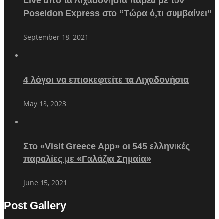
Live από τα Λιχαδονήσια παρέα με τον
Poseidon Express στο “Τώρα ό,τι συμβαίνει”
September 18, 2021
4 λόγοι να επισκεφτείτε τα Λιχαδονήσια
May 18, 2023
Στο «Visit Greece App» οι 545 ελληνικές
παραλίες με «Γαλάζια Σημαία»
June 15, 2021
Post Gallery