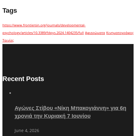
Tags
https://www.frontiersin.org/journals/developmental-
psychology/articles/10.3389/fdpys.2024.1404235/full
Αφιερώματα
Κινηματογράφος
Ταινίες
Recent Posts
Αγώνες Στίβου «Νίκη Μπακογιάννη» για 6η
χρονιά την Κυριακή 7 Ιουνίου
June 4, 2026