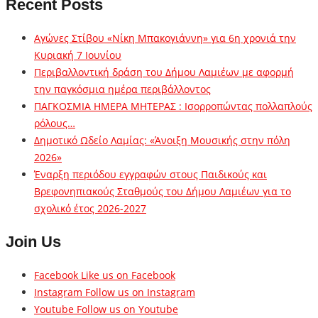
Recent Posts
Αγώνες Στίβου «Νίκη Μπακογιάννη» για 6η χρονιά την
Κυριακή 7 Ιουνίου
Περιβαλλοντική δράση του Δήμου Λαμιέων με αφορμή
την παγκόσμια ημέρα περιβάλλοντος
ΠΑΓΚΟΣΜΙΑ ΗΜΕΡΑ ΜΗΤΕΡΑΣ : Ισορροπώντας πολλαπλούς
ρόλους…
Δημοτικό Ωδείο Λαμίας: «Άνοιξη Μουσικής στην πόλη
2026»
Έναρξη περιόδου εγγραφών στους Παιδικούς και
Βρεφονηπιακούς Σταθμούς του Δήμου Λαμιέων για το
σχολικό έτος 2026-2027
Join Us
Facebook
Like us on Facebook
Instagram
Follow us on Instagram
Youtube
Follow us on Youtube