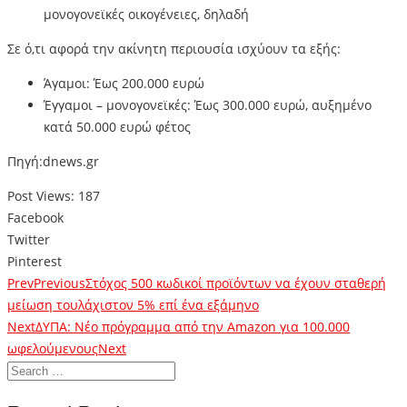
μονογονεϊκές οικογένειες, δηλαδή
Σε ό,τι αφορά την ακίνητη περιουσία ισχύουν τα εξής:
Άγαμοι: Έως 200.000 ευρώ
Έγγαμοι – μονογονεϊκές: Έως 300.000 ευρώ, αυξημένο
κατά 50.000 ευρώ φέτος
Πηγή:dnews.gr
Post Views:
187
Facebook
Twitter
Pinterest
Prev
Previous
Στόχος 500 κωδικοί προϊόντων να έχουν σταθερή
μείωση τουλάχιστον 5% επί ένα εξάμηνο
Next
ΔΥΠΑ: Νέο πρόγραμμα από την Amazon για 100.000
ωφελούμενους
Next