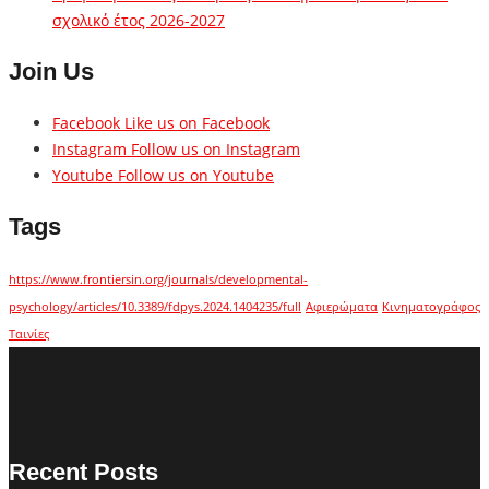
σχολικό έτος 2026-2027
Join Us
Facebook
Like us on Facebook
Instagram
Follow us on Instagram
Youtube
Follow us on Youtube
Tags
https://www.frontiersin.org/journals/developmental-
psychology/articles/10.3389/fdpys.2024.1404235/full
Αφιερώματα
Κινηματογράφος
Ταινίες
Recent Posts