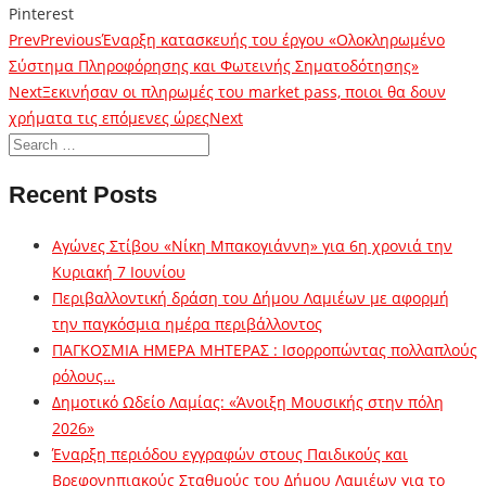
Pinterest
Prev
Previous
Έναρξη κατασκευής του έργου «Ολοκληρωμένο
Σύστημα Πληροφόρησης και Φωτεινής Σηματοδότησης»
Next
Ξεκινήσαν οι πληρωμές του market pass, ποιοι θα δουν
χρήματα τις επόμενες ώρες
Next
Recent Posts
Αγώνες Στίβου «Νίκη Μπακογιάννη» για 6η χρονιά την
Κυριακή 7 Ιουνίου
Περιβαλλοντική δράση του Δήμου Λαμιέων με αφορμή
την παγκόσμια ημέρα περιβάλλοντος
ΠΑΓΚΟΣΜΙΑ ΗΜΕΡΑ ΜΗΤΕΡΑΣ : Ισορροπώντας πολλαπλούς
ρόλους…
Δημοτικό Ωδείο Λαμίας: «Άνοιξη Μουσικής στην πόλη
2026»
Έναρξη περιόδου εγγραφών στους Παιδικούς και
Βρεφονηπιακούς Σταθμούς του Δήμου Λαμιέων για το