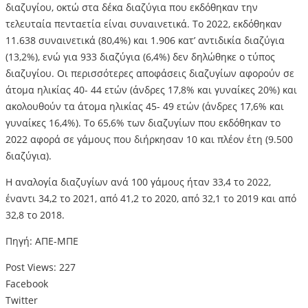
διαζυγίου, οκτώ στα δέκα διαζύγια που εκδόθηκαν την
τελευταία πενταετία είναι συναινετικά. Το 2022, εκδόθηκαν
11.638 συναινετικά (80,4%) και 1.906 κατ’ αντιδικία διαζύγια
(13,2%), ενώ για 933 διαζύγια (6,4%) δεν δηλώθηκε ο τύπος
διαζυγίου. Οι περισσότερες αποφάσεις διαζυγίων αφορούν σε
άτομα ηλικίας 40- 44 ετών (άνδρες 17,8% και γυναίκες 20%) και
ακολουθούν τα άτομα ηλικίας 45- 49 ετών (άνδρες 17,6% και
γυναίκες 16,4%). Το 65,6% των διαζυγίων που εκδόθηκαν το
2022 αφορά σε γάμους που διήρκησαν 10 και πλέον έτη (9.500
διαζύγια).
Η αναλογία διαζυγίων ανά 100 γάμους ήταν 33,4 το 2022,
έναντι 34,2 το 2021, από 41,2 το 2020, από 32,1 το 2019 και από
32,8 το 2018.
Πηγή: ΑΠΕ-ΜΠΕ
Post Views:
227
Facebook
Twitter