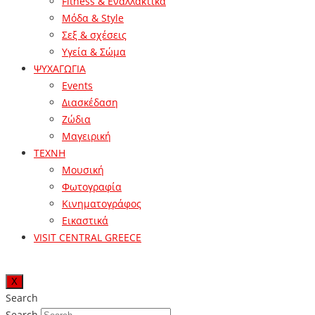
Fitness & Εναλλακτικά
Μόδα & Style
Σεξ & σχέσεις
Υγεία & Σώμα
ΨΥΧΑΓΩΓΙΑ
Events
Διασκέδαση
Ζώδια
Μαγειρική
ΤΕΧΝΗ
Μουσική
Φωτογραφία
Κινηματογράφος
Εικαστικά
VISIT CENTRAL GREECE
X
Search
Search