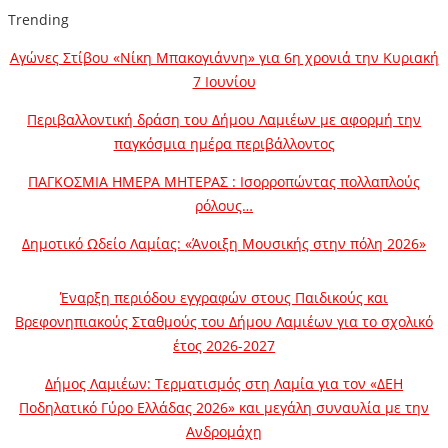
Trending
Αγώνες Στίβου «Νίκη Μπακογιάννη» για 6η χρονιά την Κυριακή
7 Ιουνίου
Περιβαλλοντική δράση του Δήμου Λαμιέων με αφορμή την
παγκόσμια ημέρα περιβάλλοντος
ΠΑΓΚΟΣΜΙΑ ΗΜΕΡΑ ΜΗΤΕΡΑΣ : Ισορροπώντας πολλαπλούς
ρόλους…
Δημοτικό Ωδείο Λαμίας: «Άνοιξη Μουσικής στην πόλη 2026»
Έναρξη περιόδου εγγραφών στους Παιδικούς και
Βρεφονηπιακούς Σταθμούς του Δήμου Λαμιέων για το σχολικό
έτος 2026-2027
Δήμος Λαμιέων: Τερματισμός στη Λαμία για τον «ΔΕΗ
Ποδηλατικό Γύρο Ελλάδας 2026» και μεγάλη συναυλία με την
Ανδρομάχη