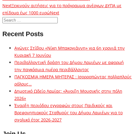
Next
Ξεκινούν αιτήσεις για το πρόγραμμα ανέργων ΔΥΠΑ με
επίδομα έως 1000 ευρώ
Next
Recent Posts
Αγώνες Στίβου «Νίκη Μπακογιάννη» για 6η χρονιά την
Κυριακή 7 Ιουνίου
Περιβαλλοντική δράση του Δήμου Λαμιέων με αφορμή
την παγκόσμια ημέρα περιβάλλοντος
ΠΑΓΚΟΣΜΙΑ ΗΜΕΡΑ ΜΗΤΕΡΑΣ : Ισορροπώντας πολλαπλούς
ρόλους…
Δημοτικό Ωδείο Λαμίας: «Άνοιξη Μουσικής στην πόλη
2026»
Έναρξη περιόδου εγγραφών στους Παιδικούς και
Βρεφονηπιακούς Σταθμούς του Δήμου Λαμιέων για το
σχολικό έτος 2026-2027
Join Us