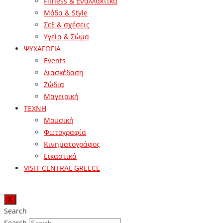
Fitness & Εναλλακτικά
Μόδα & Style
Σεξ & σχέσεις
Υγεία & Σώμα
ΨΥΧΑΓΩΓΙΑ
Events
Διασκέδαση
Ζώδια
Μαγειρική
ΤΕΧΝΗ
Μουσική
Φωτογραφία
Κινηματογράφος
Εικαστικά
VISIT CENTRAL GREECE
X
Search
Search