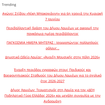
Trending
Αγώνες Στίβου «Νίκη Μπακογιάννη» για 6η χρονιά την Κυριακή
7 Ιουνίου
Περιβαλλοντική δράση του Δήμου Λαμιέων με αφορμή την
παγκόσμια ημέρα περιβάλλοντος
ΠΑΓΚΟΣΜΙΑ ΗΜΕΡΑ ΜΗΤΕΡΑΣ : Ισορροπώντας πολλαπλούς
ρόλους…
Δημοτικό Ωδείο Λαμίας: «Άνοιξη Μουσικής στην πόλη 2026»
Έναρξη περιόδου εγγραφών στους Παιδικούς και
Βρεφονηπιακούς Σταθμούς του Δήμου Λαμιέων για το σχολικό
έτος 2026-2027
Δήμος Λαμιέων: Τερματισμός στη Λαμία για τον «ΔΕΗ
Ποδηλατικό Γύρο Ελλάδας 2026» και μεγάλη συναυλία με την
Ανδρομάχη