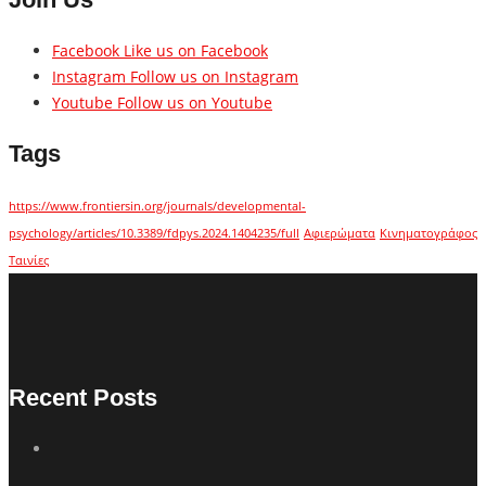
Facebook
Like us on Facebook
Instagram
Follow us on Instagram
Youtube
Follow us on Youtube
Tags
https://www.frontiersin.org/journals/developmental-
psychology/articles/10.3389/fdpys.2024.1404235/full
Αφιερώματα
Κινηματογράφος
Ταινίες
Recent Posts