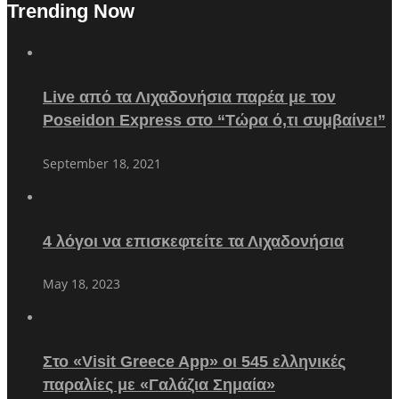
Trending Now
Live από τα Λιχαδονήσια παρέα με τον
Poseidon Express στο “Τώρα ό,τι συμβαίνει”
September 18, 2021
4 λόγοι να επισκεφτείτε τα Λιχαδονήσια
May 18, 2023
Στο «Visit Greece App» οι 545 ελληνικές
παραλίες με «Γαλάζια Σημαία»