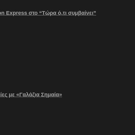
on Express στο “Τώρα ό,τι συμβαίνει”
λίες με «Γαλάζια Σημαία»