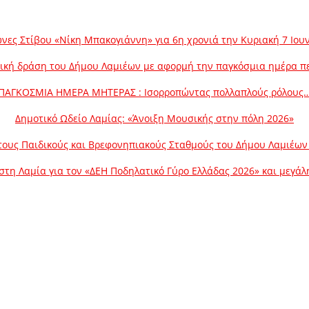
νες Στίβου «Νίκη Μπακογιάννη» για 6η χρονιά την Κυριακή 7 Ιου
ική δράση του Δήμου Λαμιέων με αφορμή την παγκόσμια ημέρα π
ΠΑΓΚΟΣΜΙΑ ΗΜΕΡΑ ΜΗΤΕΡΑΣ : Ισορροπώντας πολλαπλούς ρόλους
Δημοτικό Ωδείο Λαμίας: «Άνοιξη Μουσικής στην πόλη 2026»
ους Παιδικούς και Βρεφονηπιακούς Σταθμούς του Δήμου Λαμιέων γ
στη Λαμία για τον «ΔΕΗ Ποδηλατικό Γύρο Ελλάδας 2026» και μεγά