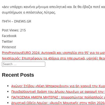
«Δεν υπάρχει κανένα μήνυμα απειλητικό και δε θα έβαζα ποτέ κα
συμπλήρωσε ο Απόστολος Λύτρας.
ΠΗΓΗ – DNEWS.GR
Post Views:
215
Facebook
Twitter
Pinterest
Prev
Previous
EURO 2024: Αυτογκόλ και ισοπαλία στο 95′ για το μα
Next
Καιρός: Επιστρέφουν τα 40άρια στα ηπειρωτικά, υψηλές θερ
Recent Posts
Αγώνες Στίβου «Νίκη Μπακογιάννη» για 6η χρονιά την Κυρ
Περιβαλλοντική δράση του Δήμου Λαμιέων με αφορμή την
ΠΑΓΚΟΣΜΙΑ ΗΜΕΡΑ ΜΗΤΕΡΑΣ : Ισορροπώντας πολλαπλούς 
Δημοτικό Ωδείο Λαμίας: «Άνοιξη Μουσικής στην πόλη 2026