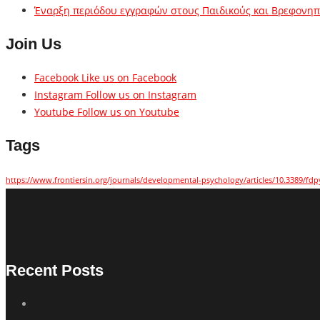
Έναρξη περιόδου εγγραφών στους Παιδικούς και Βρεφονηπι
Join Us
Facebook
Like us on Facebook
Instagram
Follow us on Instagram
Youtube
Follow us on Youtube
Tags
https://www.frontiersin.org/journals/developmental-psychology/articles/10.3389/fdp
Recent Posts