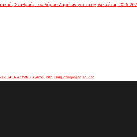
ακούς Σταθμούς του Δήμου Λαμιέων για το σχολικό έτος 2026-20
ys.2024.1404235/full
Αφιερώματα
Κινηματογράφος
Ταινίες