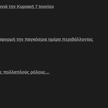
νιά την Κυριακή 7 Ιουνίου
 αφορμή την παγκόσμια ημέρα περιβάλλοντος
ς πολλαπλούς ρόλους…