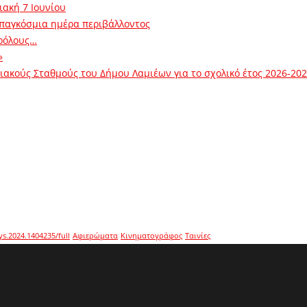
ιακή 7 Ιουνίου
 παγκόσμια ημέρα περιβάλλοντος
ρόλους…
»
ακούς Σταθμούς του Δήμου Λαμιέων για το σχολικό έτος 2026-20
ys.2024.1404235/full
Αφιερώματα
Κινηματογράφος
Ταινίες