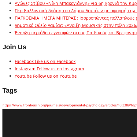
Αγώνες Στίβου «Νίκη Μπακογιάννη» για 6η χρονιά την Κυρ
Περιβαλλοντική δράση του Δήμου Λαμιέων με αφορμή την
ΠΑΓΚΟΣΜΙΑ ΗΜΕΡΑ ΜΗΤΕΡΑΣ : Ισορροπώντας πολλαπλούς 
Δημοτικό Ωδείο Λαμίας: «Άνοιξη Μουσικής στην πόλη 2026
Έναρξη περιόδου εγγραφών στους Παιδικούς και Βρεφονηπι
Join Us
Facebook
Like us on Facebook
Instagram
Follow us on Instagram
Youtube
Follow us on Youtube
Tags
https://www.frontiersin.org/journals/developmental-psychology/articles/10.3389/fdp