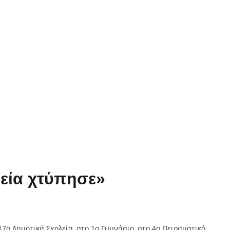
εία χτύπησε»
ο Δημοτικά Σχολεία, στο 1ο Γυμνάσιο, στο 4ο Πειραματικό