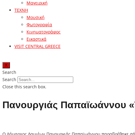
Μαγειρική
ΤΕΧΝΗ
Μουσική
Φωτογραφία
Κινηματογράφος
Εικαστικά
VISIT CENTRAL GREECE
X
Search
Search
Close this search box.
Πανουργιάς Παπαϊωάννου «
Ο Δήμαρχος Λαμιέων Πανουργιάς Παπαϊωάννου παραβρέθηκε σήμερα