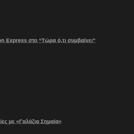
on Express στο “Τώρα ό,τι συμβαίνει”
λίες με «Γαλάζια Σημαία»