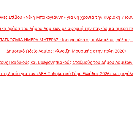
νες Στίβου «Νίκη Μπακογιάννη» για 6η χρονιά την Κυριακή 7 Ιου
ική δράση του Δήμου Λαμιέων με αφορμή την παγκόσμια ημέρα π
ΠΑΓΚΟΣΜΙΑ ΗΜΕΡΑ ΜΗΤΕΡΑΣ : Ισορροπώντας πολλαπλούς ρόλους
Δημοτικό Ωδείο Λαμίας: «Άνοιξη Μουσικής στην πόλη 2026»
ους Παιδικούς και Βρεφονηπιακούς Σταθμούς του Δήμου Λαμιέων γ
στη Λαμία για τον «ΔΕΗ Ποδηλατικό Γύρο Ελλάδας 2026» και μεγά