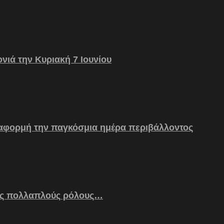
νιά την Κυριακή 7 Ιουνίου
 αφορμή την παγκόσμια ημέρα περιβάλλοντος
ς πολλαπλούς ρόλους…