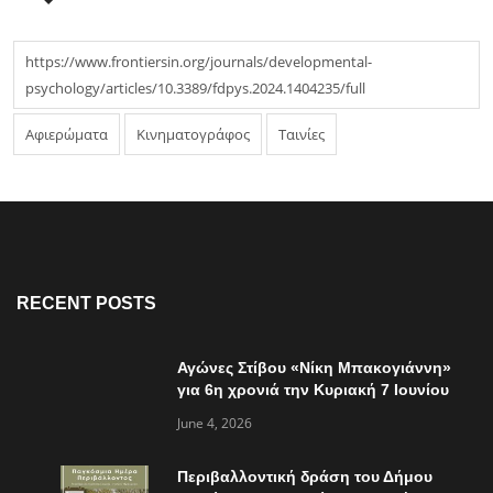
https://www.frontiersin.org/journals/developmental-
psychology/articles/10.3389/fdpys.2024.1404235/full
Αφιερώματα
Κινηματογράφος
Ταινίες
RECENT POSTS
Αγώνες Στίβου «Νίκη Μπακογιάννη»
για 6η χρονιά την Κυριακή 7 Ιουνίου
June 4, 2026
Περιβαλλοντική δράση του Δήμου