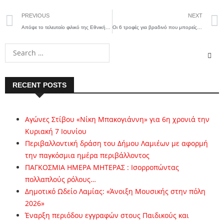
PREVIOUS
NEXT
Απόψε το τελευταίο φιλικό της Εθνικής με τις Μπαχάμες πριν από το Προολυμπιακό – ντεμπούτο για Γιάννη Αντετοκούνμπο
Οι 6 τροφές για βραδινό που μπορείς να φας χωρίς καθόλου τύψεις
RECENT POSTS
Αγώνες Στίβου «Νίκη Μπακογιάννη» για 6η χρονιά την
Κυριακή 7 Ιουνίου
Περιβαλλοντική δράση του Δήμου Λαμιέων με αφορμή
την παγκόσμια ημέρα περιβάλλοντος
ΠΑΓΚΟΣΜΙΑ ΗΜΕΡΑ ΜΗΤΕΡΑΣ : Ισορροπώντας
πολλαπλούς ρόλους…
Δημοτικό Ωδείο Λαμίας: «Άνοιξη Μουσικής στην πόλη
2026»
Έναρξη περιόδου εγγραφών στους Παιδικούς και