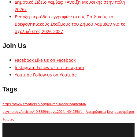
Δημοτικό Ωδείο Λαμίας: «Άνοιξη Μουσικής στην πόλη
2026»
Έναρξη περιόδου εγγραφών στους Παιδικούς και
Βρεφονηπιακούς Σταθμούς του Δήμου Λαμιέων για το
σχολικό έτος 2026-2027
Join Us
Facebook
Like us on Facebook
Instagram
Follow us on Instagram
Youtube
Follow us on Youtube
Tags
https://www.frontiersin.org/journals/developmental-
psychology/articles/10.3389/fdpys.2024.1404235/full
Αφιερώματα
Κινηματογράφος
Ταινίες