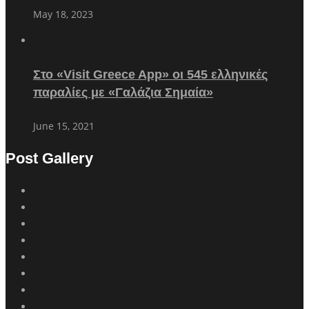
May 18, 2023
Στο «Visit Greece App» οι 545 ελληνικές
παραλίες με «Γαλάζια Σημαία»
June 15, 2021
Post Gallery