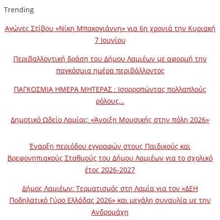
Trending
Αγώνες Στίβου «Νίκη Μπακογιάννη» για 6η χρονιά την Κυριακή
7 Ιουνίου
Περιβαλλοντική δράση του Δήμου Λαμιέων με αφορμή την
παγκόσμια ημέρα περιβάλλοντος
ΠΑΓΚΟΣΜΙΑ ΗΜΕΡΑ ΜΗΤΕΡΑΣ : Ισορροπώντας πολλαπλούς
ρόλους…
Δημοτικό Ωδείο Λαμίας: «Άνοιξη Μουσικής στην πόλη 2026»
Έναρξη περιόδου εγγραφών στους Παιδικούς και
Βρεφονηπιακούς Σταθμούς του Δήμου Λαμιέων για το σχολικό
έτος 2026-2027
Δήμος Λαμιέων: Τερματισμός στη Λαμία για τον «ΔΕΗ
Ποδηλατικό Γύρο Ελλάδας 2026» και μεγάλη συναυλία με την
Ανδρομάχη