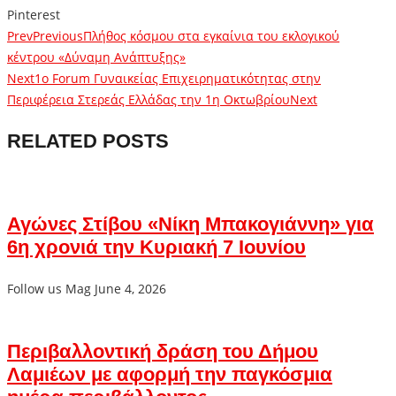
Pinterest
Prev
Previous
Πλήθος κόσμου στα εγκαίνια του εκλογικού
κέντρου «Δύναμη Ανάπτυξης»
Next
1ο Forum Γυναικείας Επιχειρηματικότητας στην
Περιφέρεια Στερεάς Ελλάδας την 1η Οκτωβρίου
Next
RELATED POSTS
Αγώνες Στίβου «Νίκη Μπακογιάννη» για
6η χρονιά την Κυριακή 7 Ιουνίου
Follow us Mag
June 4, 2026
Περιβαλλοντική δράση του Δήμου
Λαμιέων με αφορμή την παγκόσμια