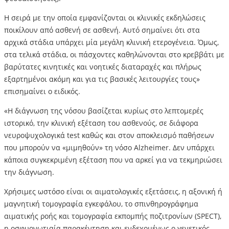
Η σειρά με την οποία εμφανίζονται οι κλινικές εκδηλώσεις
ποικίλουν από ασθενή σε ασθενή. Αυτό σημαίνει ότι στα
αρχικά στάδια υπάρχει μία μεγάλη κλινική ετερογένεια. Όμως,
στα τελικά στάδια, οι πάσχοντες καθηλώνονται στο κρεββάτι με
βαρύτατες κινητικές και νοητικές διαταραχές και πλήρως
εξαρτημένοι ακόμη και για τις βασικές λειτουργίες τους»
επισημαίνει ο ειδικός.
«Η διάγνωση της νόσου βασίζεται κυρίως στο λεπτομερές
ιστορικό, την κλινική εξέταση του ασθενούς, σε διάφορα
νευροψυχολογικά test καθώς και στον αποκλεισμό παθήσεων
που μπορούν να «μιμηθούν» τη νόσο Alzheimer. Δεν υπάρχει
κάποια συγκεκριμένη εξέταση που να αρκεί για να τεκμηριώσει
την διάγνωση.
Χρήσιμες ωστόσο είναι οι αιματολογικές εξετάσεις, η αξονική ή
μαγνητική τομογραφία εγκεφάλου, το σπινθηρογράφημα
αιματικής ροής και τομογραφία εκπομπής ποζιτρονίων (SPECT),
η οσφυονωτιαία παρακέντηση και ενδεχομένως ο γενετικός