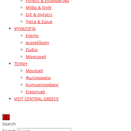
Fitness & Εναλλακτικά
Μόδα & Style
Σεξ & σχέσεις
Υγεία & Σώμα
ΨΥΧΑΓΩΓΙΑ
Events
Διασκέδαση
Ζώδια
Μαγειρική
ΤΕΧΝΗ
Μουσική
Φωτογραφία
Κινηματογράφος
Εικαστικά
VISIT CENTRAL GREECE
X
Search
Search