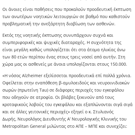
Οι άνοιες είναι παθήσεις που προκαλούν προοδευτική έκπτωση
των ανωτέρων νοητικών λειτουργιών σε βαθμό που καθιστούν
προβληματική την ανεξάρτητη διαβίωση των ασθενών.
Εκτός της νοητικής έκπτωσης συνυπάρχουν συχνά και
συμπεριφορικές και ψυχικές διαταραχές. Η συχνότητα της
είναι μεγάλη καθώς υπολογίζεται ότι στα άτομα ηλικίας άνω
των 80 ετών περίπου ένας στους τρεις νοσεί από αυτήν. Στη
χώρα μας οι ασθενείς με άνοια υπολογίζονται στους 150.000.
«Η νόσος Alzheimer εξελίσσεται προοδευτικά επί πολλά χρόνια.
Οφείλεται στην εναπόθεση β-αμυλοειδούς και νευροινιδιακών
σωρών (πρωτεΐνη Tau) σε διάφορες περιοχές του εγκεφάλου
που οδηγούν σε ατροφία. Οι βλάβες ξεκινούν από τους
κροταφικούς λοβούς του εγκεφάλου και εξαπλώνονται σιγά σιγά
και σε άλλες γειτονικές περιοχές» εξηγεί ο κ. Στυλιανός
Δωρής, Νευρολόγος Διευθυντής Α’ Νευρολογικής Κλινικής του
Metropolitan General μιλώντας στο ΑΠΕ – ΜΠΕ και συνεχίζει: