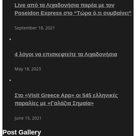
Live από τα Λιχαδονήσια παρέα με τον
Poseidon Express στο “Τώρα ό,τι συμβαίνει”
September 18, 2021
4 λόγοι να επισκεφτείτε τα Λιχαδονήσια
May 18, 2023
Στο «Visit Greece App» οι 545 ελληνικές
παραλίες με «Γαλάζια Σημαία»
June 15, 2021
Post Gallery