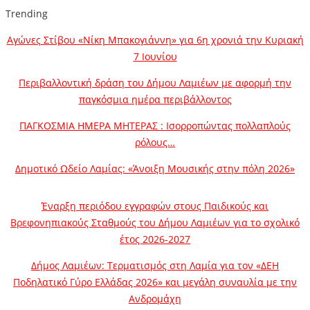
Trending
Αγώνες Στίβου «Νίκη Μπακογιάννη» για 6η χρονιά την Κυριακή
7 Ιουνίου
Περιβαλλοντική δράση του Δήμου Λαμιέων με αφορμή την
παγκόσμια ημέρα περιβάλλοντος
ΠΑΓΚΟΣΜΙΑ ΗΜΕΡΑ ΜΗΤΕΡΑΣ : Ισορροπώντας πολλαπλούς
ρόλους…
Δημοτικό Ωδείο Λαμίας: «Άνοιξη Μουσικής στην πόλη 2026»
Έναρξη περιόδου εγγραφών στους Παιδικούς και
Βρεφονηπιακούς Σταθμούς του Δήμου Λαμιέων για το σχολικό
έτος 2026-2027
Δήμος Λαμιέων: Τερματισμός στη Λαμία για τον «ΔΕΗ
Ποδηλατικό Γύρο Ελλάδας 2026» και μεγάλη συναυλία με την
Ανδρομάχη