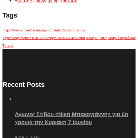
Youtube
Follow us on Youtube
Tags
https://www.frontiersin.org/journals/developmental-
psychology/articles/10.3389/fdpys.2024.1404235/full
Αφιερώματα
Κινηματογράφος
Ταινίες
Recent Posts
Αγώνες Στίβου «Νίκη Μπακογιάννη» για 6η
χρονιά την Κυριακή 7 Ιουνίου
June 4, 2026