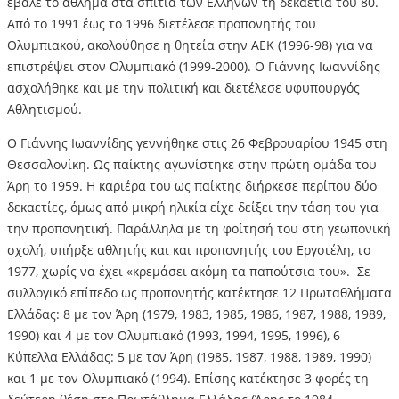
έβαλε το άθλημα στα σπίτια των Ελλήνων τη δεκαετία του 80.
Από το 1991 έως το 1996 διετέλεσε προπονητής του
Ολυμπιακού, ακολούθησε η θητεία στην ΑΕΚ (1996-98) για να
επιστρέψει στον Ολυμπιακό (1999-2000). Ο Γιάννης Ιωαννίδης
ασχολήθηκε και με την πολιτική και διετέλεσε υφυπουργός
Αθλητισμού.
O Γιάννης Ιωαννίδης γεννήθηκε στις 26 Φεβρουαρίου 1945 στη
Θεσσαλονίκη. Ως παίκτης αγωνίστηκε στην πρώτη ομάδα του
Άρη το 1959. Η καριέρα του ως παίκτης διήρκεσε περίπου δύο
δεκαετίες, όμως από μικρή ηλικία είχε δείξει την τάση του για
την προπονητική. Παράλληλα με τη φοίτησή του στη γεωπονική
σχολή, υπήρξε αθλητής και και προπονητής του Εργοτέλη, το
1977, χωρίς να έχει «κρεμάσει ακόμη τα παπούτσια του». Σε
συλλογικό επίπεδο ως προπονητής κατέκτησε 12 Πρωταθλήματα
Ελλάδας: 8 με τον Άρη (1979, 1983, 1985, 1986, 1987, 1988, 1989,
1990) και 4 με τον Ολυμπιακό (1993, 1994, 1995, 1996), 6
Κύπελλα Ελλάδας: 5 με τον Άρη (1985, 1987, 1988, 1989, 1990)
και 1 με τον Ολυμπιακό (1994). Επίσης κατέκτησε 3 φορές τη