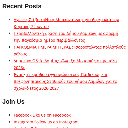
Recent Posts
Αγώνες Στίβου «Νίκη Μπακογιάννη» για 6η χρονιά την
Κυριακή 7 Ιουνίου
Περιβαλλοντική δράση του Δήμου Λαμιέων με αφορμή
την παγκόσμια ημέρα περιβάλλοντος
ΠΑΓΚΟΣΜΙΑ ΗΜΕΡΑ ΜΗΤΕΡΑΣ : Ισορροπώντας πολλαπλούς
ρόλους…
Δημοτικό Ωδείο Λαμίας: «Άνοιξη Μουσικής στην πόλη
2026»
Έναρξη περιόδου εγγραφών στους Παιδικούς και
Βρεφονηπιακούς Σταθμούς του Δήμου Λαμιέων για το
σχολικό έτος 2026-2027
Join Us
Facebook
Like us on Facebook
Instagram
Follow us on Instagram