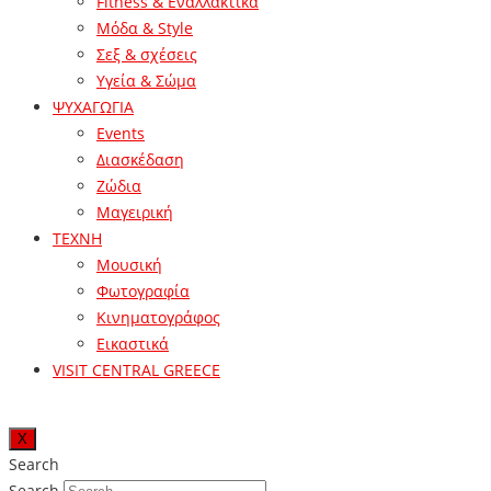
Fitness & Εναλλακτικά
Μόδα & Style
Σεξ & σχέσεις
Υγεία & Σώμα
ΨΥΧΑΓΩΓΙΑ
Events
Διασκέδαση
Ζώδια
Μαγειρική
ΤΕΧΝΗ
Μουσική
Φωτογραφία
Κινηματογράφος
Εικαστικά
VISIT CENTRAL GREECE
X
Search
Search