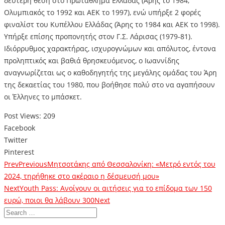
δεύτερη θέση στο Πρωτάθλημα Ελλάδας (Άρης το 1984,
Ολυμπιακός το 1992 και ΑΕΚ το 1997), ενώ υπήρξε 2 φορές
φιναλίστ του Κυπέλλου Ελλάδας (Άρης το 1984 και ΑΕΚ το 1998).
Υπήρξε επίσης προπονητής στον Γ.Σ. Λάρισας (1979-81).
Ιδιόρρυθμος χαρακτήρας, ισχυρογνώμων και απόλυτος, έντονα
προληπτικός και βαθιά θρησκευόμενος, ο Ιωαννίδης
αναγνωρίζεται ως ο καθοδηγητής της μεγάλης ομάδας του Άρη
της δεκαετίας του 1980, που βοήθησε πολύ στο να αγαπήσουν
οι Έλληνες το μπάσκετ.
Post Views:
209
Facebook
Twitter
Pinterest
Prev
Previous
Μητσοτάκης από Θεσσαλονίκη: «Μετρό εντός του
2024, τηρήθηκε στο ακέραιο η δέσμευσή μου»
Next
Youth Pass: Ανοίγουν οι αιτήσεις για το επίδομα των 150
ευρώ, ποιοι θα λάβουν 300
Next