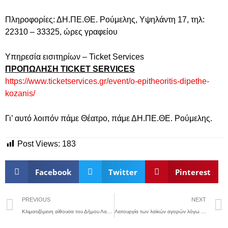
Πληροφορίες: ΔΗ.ΠΕ.ΘΕ. Ρούμελης, Υψηλάντη 17, τηλ:
22310 – 33325, ώρες γραφείου
Υπηρεσία εισιτηρίων –
Ticket
Services
ΠΡΟΠΩΛΗΣΗ
TICKET
SERVICES
https://www.ticketservices.gr/event/o-epitheoritis-dipethe-
kozanis/
Γι’ αυτό λοιπόν πάμε Θέατρο, πάμε ΔΗ.ΠΕ.ΘΕ. Ρούμελης.
Post Views:
183
Facebook
Twitter
Pinterest
PREVIOUS
NEXT
Κλιματιζόμενη αίθουσα του Δήμου Λαμιέων για την προστασία των πολιτών από τον καύσωνα
Λειτουργία των λαϊκών αγορών λόγω καύσωνα