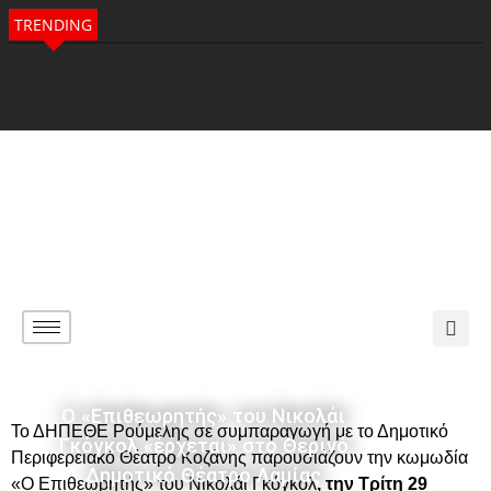
TRENDING
Ο «Επιθεωρητής» του Νικολάι
Το ΔΗΠΕΘΕ Ρούμελης σε συμπαραγωγή με το Δημοτικό
Γκόγκολ «έρχεται» στο Θερινό
Περιφερειακό Θέατρο Κοζάνης παρουσιάζουν την κωμωδία
Δημοτικό Θέατρο Λαμίας
«Ο Επιθεωρητής» του Νικολάι Γκόγκολ
, την Τρίτη 29