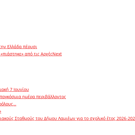
την Ελλάδα πέρυσι
 «πιάστηκε» από τις Αρχές
Next
ιακή 7 Ιουνίου
 παγκόσμια ημέρα περιβάλλοντος
ρόλους…
»
ακούς Σταθμούς του Δήμου Λαμιέων για το σχολικό έτος 2026-20