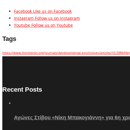
Facebook
Like us on Facebook
Instagram
Follow us on Instagram
Youtube
Follow us on Youtube
Tags
https://www.frontiersin.org/journals/developmental-psychology/articles/10.3389/fdp
Recent Posts
Αγώνες Στίβου «Νίκη Μπακογιάννη» για 6η χρο