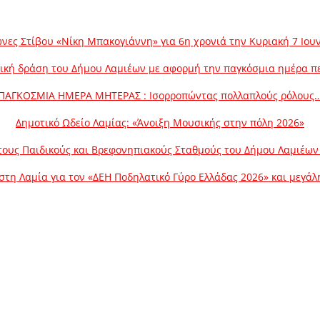
νες Στίβου «Νίκη Μπακογιάννη» για 6η χρονιά την Κυριακή 7 Ιου
ική δράση του Δήμου Λαμιέων με αφορμή την παγκόσμια ημέρα π
ΠΑΓΚΟΣΜΙΑ ΗΜΕΡΑ ΜΗΤΕΡΑΣ : Ισορροπώντας πολλαπλούς ρόλους
Δημοτικό Ωδείο Λαμίας: «Άνοιξη Μουσικής στην πόλη 2026»
ους Παιδικούς και Βρεφονηπιακούς Σταθμούς του Δήμου Λαμιέων γ
στη Λαμία για τον «ΔΕΗ Ποδηλατικό Γύρο Ελλάδας 2026» και μεγά