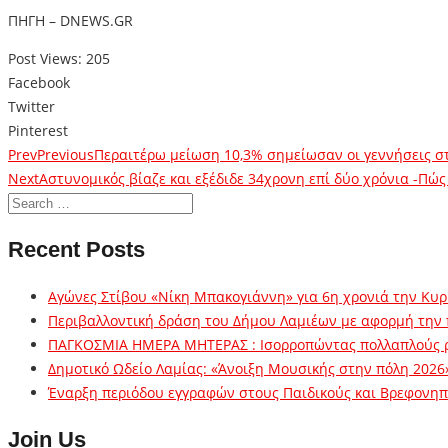
ΠΗΓΗ – DNEWS.GR
Post Views:
205
Facebook
Twitter
Pinterest
Prev
Previous
Περαιτέρω μείωση 10,3% σημείωσαν οι γεννήσεις σ
Next
Αστυνομικός βίαζε και εξέδιδε 34χρονη επί δύο χρόνια -Πώς
Recent Posts
Αγώνες Στίβου «Νίκη Μπακογιάννη» για 6η χρονιά την Κυρ
Περιβαλλοντική δράση του Δήμου Λαμιέων με αφορμή την
ΠΑΓΚΟΣΜΙΑ ΗΜΕΡΑ ΜΗΤΕΡΑΣ : Ισορροπώντας πολλαπλούς 
Δημοτικό Ωδείο Λαμίας: «Άνοιξη Μουσικής στην πόλη 2026
Έναρξη περιόδου εγγραφών στους Παιδικούς και Βρεφονηπι
Join Us