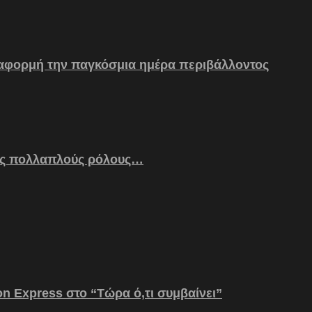
 αφορμή την παγκόσμια ημέρα περιβάλλοντος
ς πολλαπλούς ρόλους…
on Express στο “Τώρα ό,τι συμβαίνει”