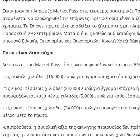
Ξεκίνησαν οι πληρωμές Market Pass στις τέσσερις συστημικές Τρ
αναμένεται να ολοκληρωθεί τις επόμενες ώρες .Σε ορισμένες άυλ
χρήματα. Το Dnews, πρώτο είχε αναδείξει το ζήτημα της μη πλ
Παρασκευή 29 Σεπτεμβρίου. Μάταια όμως καθώς οι δικαιούχοι δε
υπουργό Εθνικής Οικονομίας και Οικονομικών, Κωστή Χατζηδάκη 
Ποιοι είναι δικαιούχοι
Δικαιούχοι του Market Pass είναι όλοι οι φορολογικοί κάτοικοι 
-τις δεκαέξι χιλιάδες (16.000) ευρώ για άγαμο υπόχρεο ή υπόχρε
-τις είκοσι τέσσερις χιλιάδες (24.000) ευρώ για έγγαμο υπόχρ
προσαυξάνεται κατά πέντε χιλιάδες (5.000) ευρώ για κάθε εξαρτ
-τις είκοσι τέσσερις χιλιάδες (24.000) ευρώ για μονογονεϊκή οι
μέλος, μετά το πρώτο.
-Επιπρόσθετα, η συνολική αξία της ακίνητης περιουσίας δεν πρέ
χηρείας ή εν διαστάσει και το ποσό των τετρακοσίων χιλιάδων (