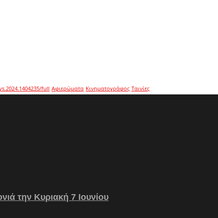
ys.2024.1404235/full
Αφιερώματα
Κινηματογράφος
Ταινίες
νιά την Κυριακή 7 Ιουνίου