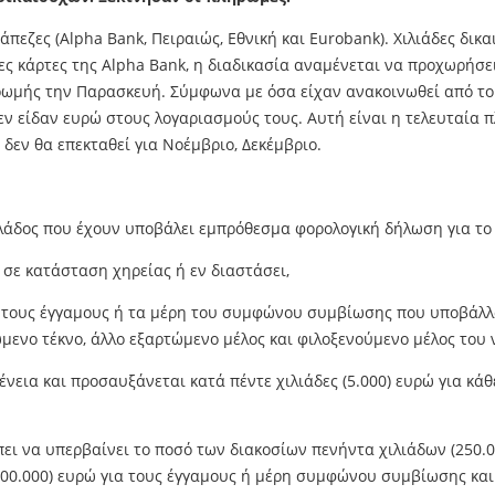
άπεζες (Alpha Bank, Πειραιώς, Εθνική και Eurobank). Χιλιάδες δι
ες κάρτες της Alpha Bank, η διαδικασία αναμένεται να προχωρήσει
ηρωμής την Παρασκευή. Σύμφωνα με όσα είχαν ανακοινωθεί από το
ν είδαν ευρώ στους λογαριασμούς τους. Αυτή είναι η τελευταία 
δεν θα επεκταθεί για Νοέμβριο, Δεκέμβριο.
Ελλάδος που έχουν υποβάλει εμπρόθεσμα φορολογική δήλωση για το 
ο σε κατάσταση χηρείας ή εν διαστάσει,
εο ή τους έγγαμους ή τα μέρη του συμφώνου συμβίωσης που υποβάλ
ώμενο τέκνο, άλλο εξαρτώμενο μέλος και φιλοξενούμενο μέλος του 
κογένεια και προσαυξάνεται κατά πέντε χιλιάδες (5.000) ευρώ για κ
πει να υπερβαίνει το ποσό των διακοσίων πενήντα χιλιάδων (250.
400.000) ευρώ για τους έγγαμους ή μέρη συμφώνου συμβίωσης και τ