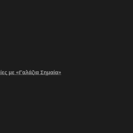
λίες με «Γαλάζια Σημαία»