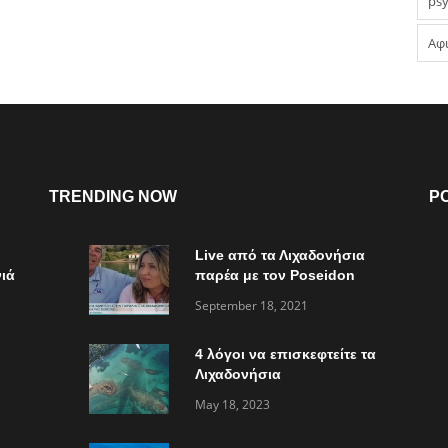
psy
Αφ
TRENDING NOW
P
Live από τα Λιχαδονήσια
ιά
παρέα με τον Poseidon
Express στο “Τώρα ό,τι
September 18, 2021
συμβαίνει”
4 λόγοι να επισκεφτείτε τα
Λιχαδονήσια
May 18, 2023