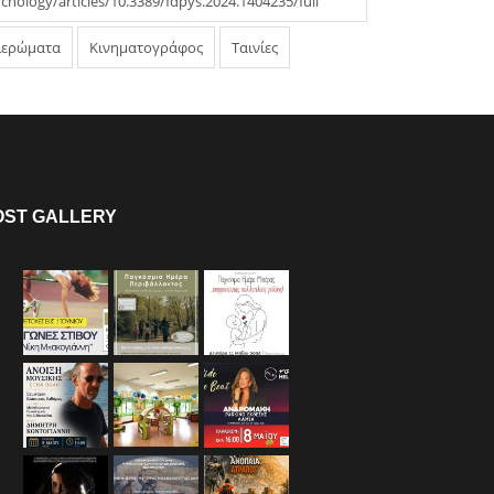
chology/articles/10.3389/fdpys.2024.1404235/full
ιερώματα
Κινηματογράφος
Ταινίες
OST GALLERY