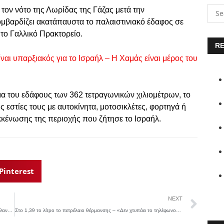
τον νότο της Λωρίδας της Γάζας μετά την
μβαρδίζει ακατάπαυστα το παλαιστινιακό έδαφος σε
 το Γαλλικό Πρακτορείο.
RE
ναι υπαρξιακός για το Ισραήλ – Η Χαμάς είναι μέρος του
ήμα του εδάφους των 362 τετραγωνικών χιλιομέτρων, το
ς εστίες τους με αυτοκίνητα, μοτοσικλέτες, φορτηγά ή
εκκένωσης της περιοχής που ζήτησε το Ισραήλ.
Pinterest
NEXT
Φρίκη σε σχολείο στην Γαλλία: Η στιγμή που 20χρονος μαχαιρώνει θανάσιμα καθηγητή!
Στο 1,39 το λίτρο το πετρέλαιο θέρμανσης – «Δεν χτυπάει το τηλέφωνο για παραγγελίες»