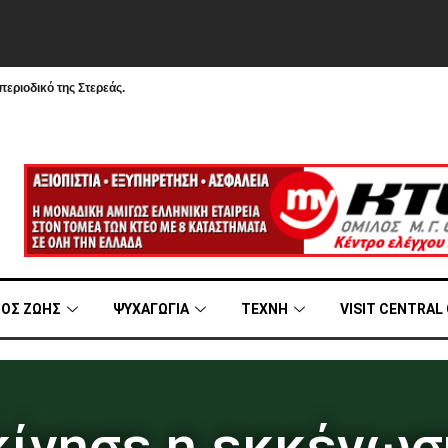
εριοδικό της Στερεάς.
ΟΣ ΖΩΗΣ
ΨΥΧΑΓΩΓΙΑ
ΤΕΧΝΗ
VISIT CENTRAL
κίνησε η εκκένωσ