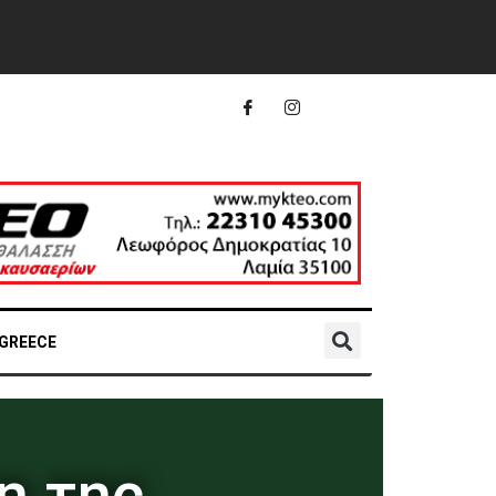
 GREECE
η της