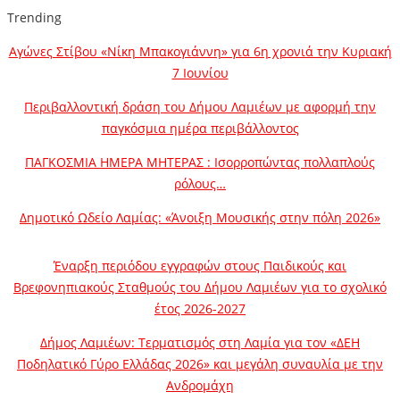
Trending
Αγώνες Στίβου «Νίκη Μπακογιάννη» για 6η χρονιά την Κυριακή
7 Ιουνίου
Περιβαλλοντική δράση του Δήμου Λαμιέων με αφορμή την
παγκόσμια ημέρα περιβάλλοντος
ΠΑΓΚΟΣΜΙΑ ΗΜΕΡΑ ΜΗΤΕΡΑΣ : Ισορροπώντας πολλαπλούς
ρόλους…
Δημοτικό Ωδείο Λαμίας: «Άνοιξη Μουσικής στην πόλη 2026»
Έναρξη περιόδου εγγραφών στους Παιδικούς και
Βρεφονηπιακούς Σταθμούς του Δήμου Λαμιέων για το σχολικό
έτος 2026-2027
Δήμος Λαμιέων: Τερματισμός στη Λαμία για τον «ΔΕΗ
Ποδηλατικό Γύρο Ελλάδας 2026» και μεγάλη συναυλία με την
Ανδρομάχη