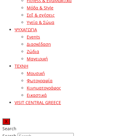
Fitness & Εναλλακτικά
Μόδα & Style
Σεξ & σχέσεις
Υγεία & Σώμα
ΨΥΧΑΓΩΓΙΑ
Events
Διασκέδαση
Ζώδια
Μαγειρική
ΤΕΧΝΗ
Μουσική
Φωτογραφία
Κινηματογράφος
Εικαστικά
VISIT CENTRAL GREECE
X
Search
Search