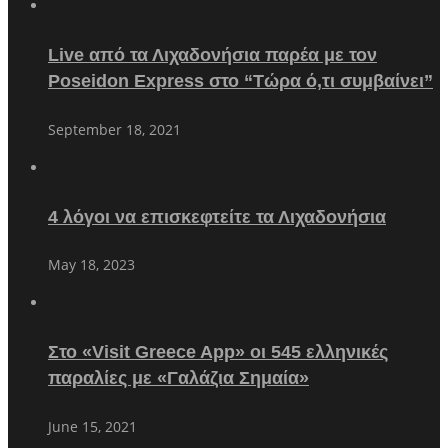
Live από τα Λιχαδονήσια παρέα με τον
Poseidon Express στο “Τώρα ό,τι συμβαίνει”
September 18, 2021
4 λόγοι να επισκεφτείτε τα Λιχαδονήσια
May 18, 2023
Στο «Visit Greece App» οι 545 ελληνικές
παραλίες με «Γαλάζια Σημαία»
June 15, 2021