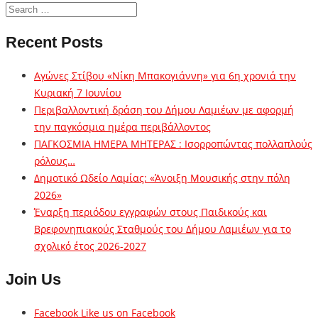
Recent Posts
Αγώνες Στίβου «Νίκη Μπακογιάννη» για 6η χρονιά την
Κυριακή 7 Ιουνίου
Περιβαλλοντική δράση του Δήμου Λαμιέων με αφορμή
την παγκόσμια ημέρα περιβάλλοντος
ΠΑΓΚΟΣΜΙΑ ΗΜΕΡΑ ΜΗΤΕΡΑΣ : Ισορροπώντας πολλαπλούς
ρόλους…
Δημοτικό Ωδείο Λαμίας: «Άνοιξη Μουσικής στην πόλη
2026»
Έναρξη περιόδου εγγραφών στους Παιδικούς και
Βρεφονηπιακούς Σταθμούς του Δήμου Λαμιέων για το
σχολικό έτος 2026-2027
Join Us
Facebook
Like us on Facebook