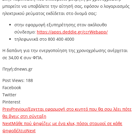
μπορείτε να υποβάλετε την αίτησή σας, εφόσον ο λογαριασμός
ηλεκτρικού ρεύματος εκδίδεται στο όνομά σας:
στην εφαρμογή εξυπηρέτησης στον ακόλουθο
σύνδεσμο:
https://apps.deddie.gr/ccrWebapp/
τηλεφωνικά στο 800 400 4000
Η δαπάνη για την ενεργοποίηση της χρονοχρέωσης ανέρχεται
σε 34,00 € συν ΦΠΑ.
Πηγή:dnews.gr
Post Views:
188
Facebook
Twitter
Pinterest
Prev
Previous
Έρχεται εφαρμογή στο κινητό που θα σου λέει πότε
θα βγεις στη σύνταξη
Next
Μάθε πού ψηφίζεις με ένα κλικ, πόσοι σταυροί σε κάθε
ψηφοδέλτιο
Next