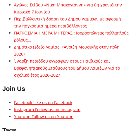
Αγώνες Στίβου «Νίκη Μπακογιάννη» για 6η χρονιά την
Κυριακή 7 Ιουνίου
Περιβαλλοντική δράση του Δήμου Λαμιέων με αφορμή
την παγκόσμια ημέρα περιβάλλοντος
ΠΑΓΚΟΣΜΙΑ ΗΜΕΡΑ ΜΗΤΕΡΑΣ : Ισορροπώντας πολλαπλούς
ρόλους…
Δημοτικό Ωδείο Λαμίας: «Άνοιξη Μουσικής στην πόλη
2026»
Έναρξη περιόδου εγγραφών στους Παιδικούς και
Βρεφονηπιακούς Σταθμούς του Δήμου Λαμιέων για το
σχολικό έτος 2026-2027
Join Us
Facebook
Like us on Facebook
Instagram
Follow us on Instagram
Youtube
Follow us on Youtube
Tags