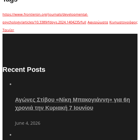
https://www.frontiersin.org/journals/developmental-
psychology/articles/10.3389/fdpys.2024.1404235/full
Αφιερώματα
Κινηματογράφος
Ταινίες
Recent Posts
Αγώνες Στίβου «Νίκη Μπακογιάννη» για 6η
χρονιά την Κυριακή 7 Ιουνίου
June 4, 2026