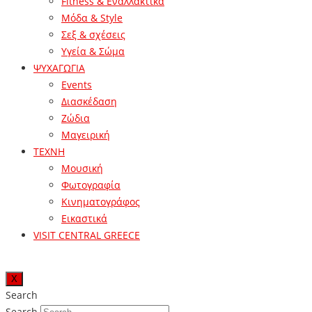
Fitness & Εναλλακτικά
Μόδα & Style
Σεξ & σχέσεις
Υγεία & Σώμα
ΨΥΧΑΓΩΓΙΑ
Events
Διασκέδαση
Ζώδια
Μαγειρική
ΤΕΧΝΗ
Μουσική
Φωτογραφία
Κινηματογράφος
Εικαστικά
VISIT CENTRAL GREECE
X
Search
Search