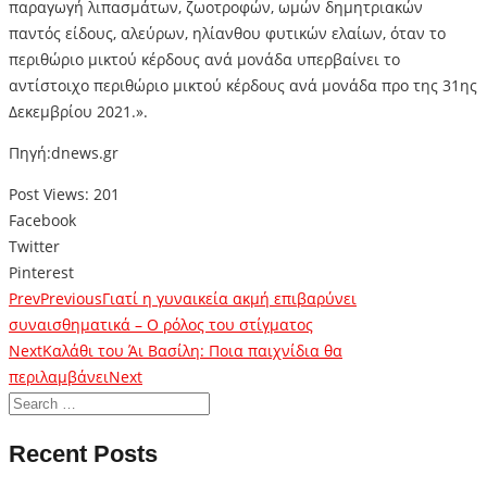
παραγωγή λιπασμάτων, ζωοτροφών, ωμών δημητριακών
παντός είδους, αλεύρων, ηλίανθου φυτικών ελαίων, όταν το
περιθώριο μικτού κέρδους ανά μονάδα υπερβαίνει το
αντίστοιχο περιθώριο μικτού κέρδους ανά μονάδα προ της 31ης
Δεκεμβρίου 2021.».
Πηγή:dnews.gr
Post Views:
201
Facebook
Twitter
Pinterest
Prev
Previous
Γιατί η γυναικεία ακμή επιβαρύνει
συναισθηματικά – Ο ρόλος του στίγματος
Next
Καλάθι του Άι Βασίλη: Ποια παιχνίδια θα
περιλαμβάνει
Next
Recent Posts