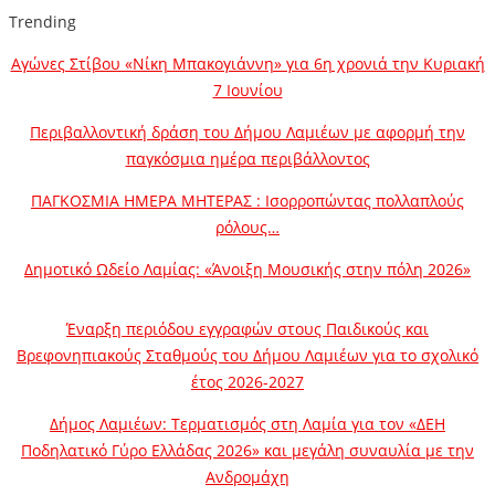
Trending
Αγώνες Στίβου «Νίκη Μπακογιάννη» για 6η χρονιά την Κυριακή
7 Ιουνίου
Περιβαλλοντική δράση του Δήμου Λαμιέων με αφορμή την
παγκόσμια ημέρα περιβάλλοντος
ΠΑΓΚΟΣΜΙΑ ΗΜΕΡΑ ΜΗΤΕΡΑΣ : Ισορροπώντας πολλαπλούς
ρόλους…
Δημοτικό Ωδείο Λαμίας: «Άνοιξη Μουσικής στην πόλη 2026»
Έναρξη περιόδου εγγραφών στους Παιδικούς και
Βρεφονηπιακούς Σταθμούς του Δήμου Λαμιέων για το σχολικό
έτος 2026-2027
Δήμος Λαμιέων: Τερματισμός στη Λαμία για τον «ΔΕΗ
Ποδηλατικό Γύρο Ελλάδας 2026» και μεγάλη συναυλία με την
Ανδρομάχη