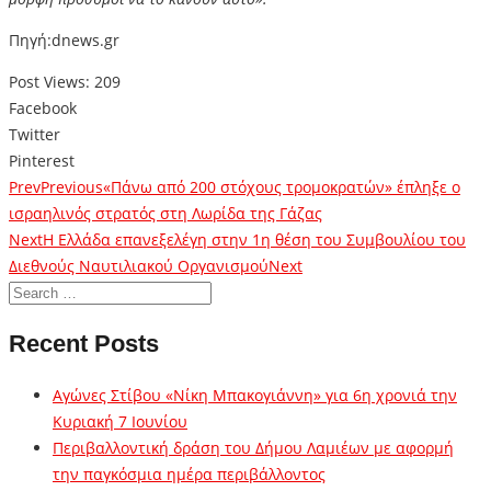
Πηγή:dnews.gr
Post Views:
209
Facebook
Twitter
Pinterest
Prev
Previous
«Πάνω από 200 στόχους τρομοκρατών» έπληξε ο
ισραηλινός στρατός στη Λωρίδα της Γάζας
Next
Η Ελλάδα επανεξελέγη στην 1η θέση του Συμβουλίου του
Διεθνούς Ναυτιλιακού Οργανισμού
Next
Recent Posts
Αγώνες Στίβου «Νίκη Μπακογιάννη» για 6η χρονιά την
Κυριακή 7 Ιουνίου
Περιβαλλοντική δράση του Δήμου Λαμιέων με αφορμή
την παγκόσμια ημέρα περιβάλλοντος