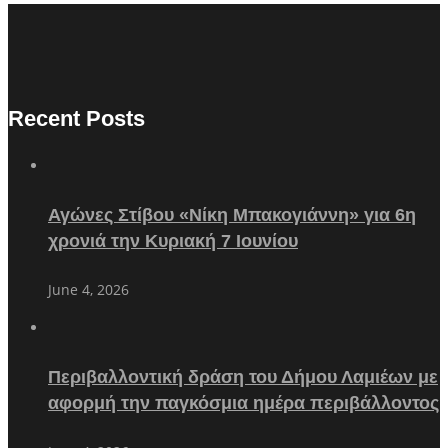
Recent Posts
Αγώνες Στίβου «Νίκη Μπακογιάννη» για 6η
χρονιά την Κυριακή 7 Ιουνίου
June 4, 2026
Περιβαλλοντική δράση του Δήμου Λαμιέων με
αφορμή την παγκόσμια ημέρα περιβάλλοντος