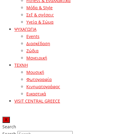
Fitness & Εναλλακτικά
Μόδα & Style
Σεξ & σχέσεις
Υγεία & Σώμα
ΨΥΧΑΓΩΓΙΑ
Events
Διασκέδαση
Ζώδια
Μαγειρική
ΤΕΧΝΗ
Μουσική
Φωτογραφία
Κινηματογράφος
Εικαστικά
VISIT CENTRAL GREECE
X
Search
Search