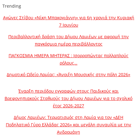
Trending
Αγώνες Στίβου «Νίκη Μπακογιάννη» για 6η χρονιά την Κυριακή
7 Ιουνίου
Περιβαλλοντική δράση του Δήμου Λαμιέων με αφορμή την
παγκόσμια ημέρα περιβάλλοντος
ΠΑΓΚΟΣΜΙΑ ΗΜΕΡΑ ΜΗΤΕΡΑΣ : Ισορροπώντας πολλαπλούς
ρόλους…
Δημοτικό Ωδείο Λαμίας: «Άνοιξη Μουσικής στην πόλη 2026»
Έναρξη περιόδου εγγραφών στους Παιδικούς και
Βρεφονηπιακούς Σταθμούς του Δήμου Λαμιέων για το σχολικό
έτος 2026-2027
Δήμος Λαμιέων: Τερματισμός στη Λαμία για τον «ΔΕΗ
Ποδηλατικό Γύρο Ελλάδας 2026» και μεγάλη συναυλία με την
Ανδρομάχη