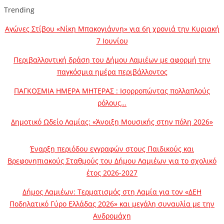
Trending
Αγώνες Στίβου «Νίκη Μπακογιάννη» για 6η χρονιά την Κυριακή
7 Ιουνίου
Περιβαλλοντική δράση του Δήμου Λαμιέων με αφορμή την
παγκόσμια ημέρα περιβάλλοντος
ΠΑΓΚΟΣΜΙΑ ΗΜΕΡΑ ΜΗΤΕΡΑΣ : Ισορροπώντας πολλαπλούς
ρόλους…
Δημοτικό Ωδείο Λαμίας: «Άνοιξη Μουσικής στην πόλη 2026»
Έναρξη περιόδου εγγραφών στους Παιδικούς και
Βρεφονηπιακούς Σταθμούς του Δήμου Λαμιέων για το σχολικό
έτος 2026-2027
Δήμος Λαμιέων: Τερματισμός στη Λαμία για τον «ΔΕΗ
Ποδηλατικό Γύρο Ελλάδας 2026» και μεγάλη συναυλία με την
Ανδρομάχη