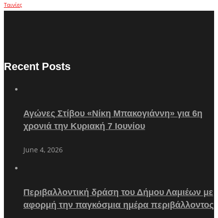
Ταινίες
Recent Posts
Αγώνες Στίβου «Νίκη Μπακογιάννη» για 6η
χρονιά την Κυριακή 7 Ιουνίου
June 4, 2026
Περιβαλλοντική δράση του Δήμου Λαμιέων με
αφορμή την παγκόσμια ημέρα περιβάλλοντος