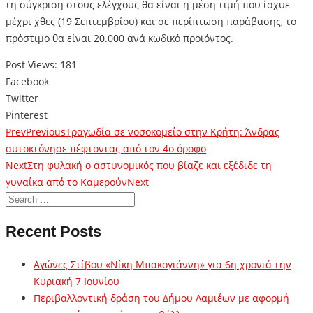
τη σύγκριση στους ελέγχους θα είναι η μέση τιμή που ίσχυε
μέχρι χθες (19 Σεπτεμβρίου) και σε περίπτωση παράβασης, το
πρόστιμο θα είναι 20.000 ανά κωδικό προϊόντος.
Post Views:
181
Facebook
Twitter
Pinterest
Prev
Previous
Τραγωδία σε νοσοκομείο στην Κρήτη: Άνδρας
αυτοκτόνησε πέφτοντας από τον 4ο όροφο
Next
Στη φυλακή ο αστυνομικός που βίαζε και εξέδιδε τη
γυναίκα από το Καμερούν
Next
Recent Posts
Αγώνες Στίβου «Νίκη Μπακογιάννη» για 6η χρονιά την
Κυριακή 7 Ιουνίου
Περιβαλλοντική δράση του Δήμου Λαμιέων με αφορμή