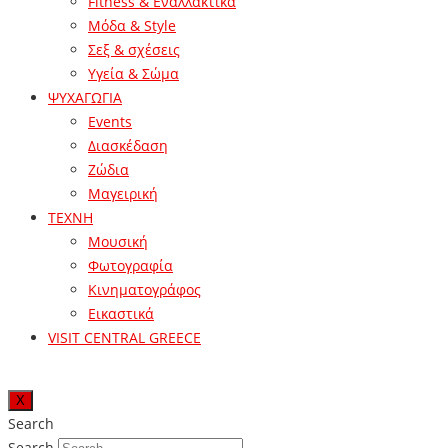
Fitness & Εναλλακτικά
Μόδα & Style
Σεξ & σχέσεις
Υγεία & Σώμα
ΨΥΧΑΓΩΓΙΑ
Events
Διασκέδαση
Ζώδια
Μαγειρική
ΤΕΧΝΗ
Μουσική
Φωτογραφία
Κινηματογράφος
Εικαστικά
VISIT CENTRAL GREECE
X
Search
Search