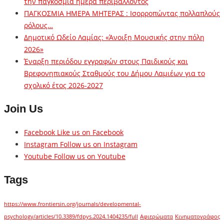
την παγκόσμια ημέρα περιβάλλοντος
ΠΑΓΚΟΣΜΙΑ ΗΜΕΡΑ ΜΗΤΕΡΑΣ : Ισορροπώντας πολλαπλούς
ρόλους…
Δημοτικό Ωδείο Λαμίας: «Άνοιξη Μουσικής στην πόλη
2026»
Έναρξη περιόδου εγγραφών στους Παιδικούς και
Βρεφονηπιακούς Σταθμούς του Δήμου Λαμιέων για το
σχολικό έτος 2026-2027
Join Us
Facebook
Like us on Facebook
Instagram
Follow us on Instagram
Youtube
Follow us on Youtube
Tags
https://www.frontiersin.org/journals/developmental-
psychology/articles/10.3389/fdpys.2024.1404235/full
Αφιερώματα
Κινηματογράφος