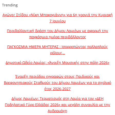
Trending
Αγώνες Στίβου «Νίκη Μπακογιάννη» για 6η χρονιά την Κυριακή
7 Ιουνίου
Περιβαλλοντική δράση του Δήμου Λαμιέων με αφορμή την
παγκόσμια ημέρα περιβάλλοντος
ΠΑΓΚΟΣΜΙΑ ΗΜΕΡΑ ΜΗΤΕΡΑΣ : Ισορροπώντας πολλαπλούς
ρόλους…
Δημοτικό Ωδείο Λαμίας: «Άνοιξη Μουσικής στην πόλη 2026»
Έναρξη περιόδου εγγραφών στους Παιδικούς και
Βρεφονηπιακούς Σταθμούς του Δήμου Λαμιέων για το σχολικό
έτος 2026-2027
Δήμος Λαμιέων: Τερματισμός στη Λαμία για τον «ΔΕΗ
Ποδηλατικό Γύρο Ελλάδας 2026» και μεγάλη συναυλία με την
Ανδρομάχη