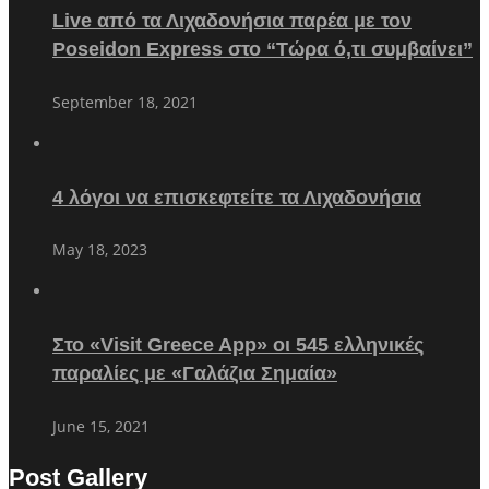
Live από τα Λιχαδονήσια παρέα με τον
Poseidon Express στο “Τώρα ό,τι συμβαίνει”
September 18, 2021
4 λόγοι να επισκεφτείτε τα Λιχαδονήσια
May 18, 2023
Στο «Visit Greece App» οι 545 ελληνικές
παραλίες με «Γαλάζια Σημαία»
June 15, 2021
Post Gallery