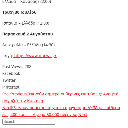
Ελλάδα – Καναδάς (22:00)
Τρίτη 30 Ιουλίου
Ισπανία – Ελλάδα (12:00)
Παρασκευή 2 Αυγούστου
Αυστραλία – Ελλάδα (14:30)
πηγή:
https://www.dnews.gr
Post Views:
288
Facebook
Twitter
Pinterest
Prev
Previous
Ξεκινούν σήμερα οι θερινές εκπτώσεις: Ανοιχτά
μαγαζιά την Κυριακή
Next
Κλείνουν οι αιτήσεις για το πρόγραμμα ΔΥΠΑ με επίδομα
έως 400 ευρώ – Αφορά 50.000 ανέργους
Next