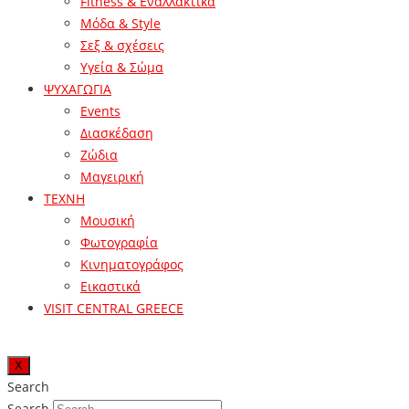
Fitness & Εναλλακτικά
Μόδα & Style
Σεξ & σχέσεις
Υγεία & Σώμα
ΨΥΧΑΓΩΓΙΑ
Events
Διασκέδαση
Ζώδια
Μαγειρική
ΤΕΧΝΗ
Μουσική
Φωτογραφία
Κινηματογράφος
Εικαστικά
VISIT CENTRAL GREECE
X
Search
Search