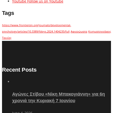
Youtube
Follow us on Youtube
Tags
https://www.frontiersin.org/journals/developmental-
psychology/articles/10.3389/fdpys.2024.1404235/full
Αφιερώματα
Κινηματογράφος
Ταινίες
Recent Posts
Αγώνες Στίβου «Νίκη Μπακογιάννη» για 6η
χρονιά την Κυριακή 7 Ιουνίου
June 4, 2026