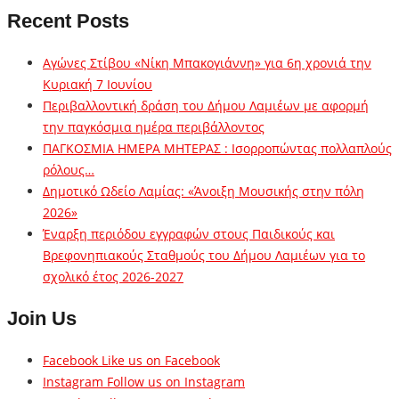
Recent Posts
Αγώνες Στίβου «Νίκη Μπακογιάννη» για 6η χρονιά την
Κυριακή 7 Ιουνίου
Περιβαλλοντική δράση του Δήμου Λαμιέων με αφορμή
την παγκόσμια ημέρα περιβάλλοντος
ΠΑΓΚΟΣΜΙΑ ΗΜΕΡΑ ΜΗΤΕΡΑΣ : Ισορροπώντας πολλαπλούς
ρόλους…
Δημοτικό Ωδείο Λαμίας: «Άνοιξη Μουσικής στην πόλη
2026»
Έναρξη περιόδου εγγραφών στους Παιδικούς και
Βρεφονηπιακούς Σταθμούς του Δήμου Λαμιέων για το
σχολικό έτος 2026-2027
Join Us
Facebook
Like us on Facebook
Instagram
Follow us on Instagram