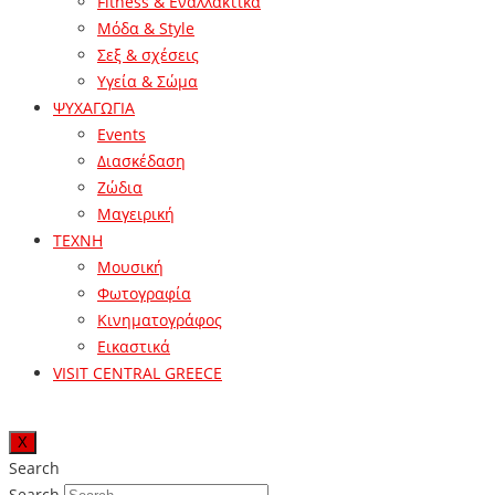
Fitness & Εναλλακτικά
Μόδα & Style
Σεξ & σχέσεις
Υγεία & Σώμα
ΨΥΧΑΓΩΓΙΑ
Events
Διασκέδαση
Ζώδια
Μαγειρική
ΤΕΧΝΗ
Μουσική
Φωτογραφία
Κινηματογράφος
Εικαστικά
VISIT CENTRAL GREECE
X
Search
Search