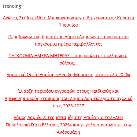
Trending
Αγώνες Στίβου «Νίκη Μπακογιάννη» για 6η χρονιά την Κυριακή
7 Ιουνίου
Περιβαλλοντική δράση του Δήμου Λαμιέων με αφορμή την
παγκόσμια ημέρα περιβάλλοντος
ΠΑΓΚΟΣΜΙΑ ΗΜΕΡΑ ΜΗΤΕΡΑΣ : Ισορροπώντας πολλαπλούς
ρόλους…
Δημοτικό Ωδείο Λαμίας: «Άνοιξη Μουσικής στην πόλη 2026»
Έναρξη περιόδου εγγραφών στους Παιδικούς και
Βρεφονηπιακούς Σταθμούς του Δήμου Λαμιέων για το σχολικό
έτος 2026-2027
Δήμος Λαμιέων: Τερματισμός στη Λαμία για τον «ΔΕΗ
Ποδηλατικό Γύρο Ελλάδας 2026» και μεγάλη συναυλία με την
Ανδρομάχη