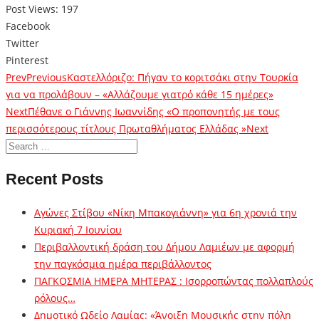
Post Views:
197
Facebook
Twitter
Pinterest
Prev
Previous
Καστελλόριζο: Πήγαν το κοριτσάκι στην Τουρκία
για να προλάβουν – «Αλλάζουμε γιατρό κάθε 15 ημέρες»
Next
Πέθανε ο Γιάννης Ιωαννίδης «Ο προπονητής με τους
περισσότερους τίτλους Πρωταθλήματος Ελλάδας »
Next
Recent Posts
Αγώνες Στίβου «Νίκη Μπακογιάννη» για 6η χρονιά την
Κυριακή 7 Ιουνίου
Περιβαλλοντική δράση του Δήμου Λαμιέων με αφορμή
την παγκόσμια ημέρα περιβάλλοντος
ΠΑΓΚΟΣΜΙΑ ΗΜΕΡΑ ΜΗΤΕΡΑΣ : Ισορροπώντας πολλαπλούς
ρόλους…
Δημοτικό Ωδείο Λαμίας: «Άνοιξη Μουσικής στην πόλη