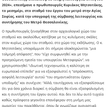
2024», επεσήμανε ο πρωθυπουργός Κυριάκος Μητσοτάκης,
το μεσημέρι, στο σταθμό του έργου του μετρό στην Αγίας
Σοφίας, κατά την υπογραφή της σύμβασης λειτουργίας και
συντήρησης του Μετρό Θεσσαλονίκης.
Ο πρωθυπουργός ξεναγήθηκε στον αρχαιολογικό χώρο του
σταθμού και ακολούθως κατέβηκε με τις κυλιόμενες σκάλες
στον κυρίως χώρο του σταθμού, στο χώρο της εκδήλωσης. Ο κ.
Μητσοτάκης υπογράμμισε ότι σήμερα ολοκληρώνεται “μια
τολμηρή απόφαση”, που “είχε συμφωνηθεί και με την
προηγούμενη ηγεσία του υπουργείου Μεταφορών”, να
χρησιμοποιηθεί “ιδιωτική τεχνογνωσία, η καλύτερη σε
ευρωπαϊκό επίπεδο” για να εξασφαλιστεί η “απρόσκοπτη,
ασφαλή λειτουργία” αυτού “του σημαντικότατου έργου
υποδομής” και συνέχισε: “Αλλά, ταυτόχρονα, να εξασφαλίσουμε
ότι για όσα χρόνια διαρκεί η σύμβαση θα είναι εξασφαλισμένη
και η συντήρηση του έργου αυτού. Και δεν το λέω αυτό τυχαία
καθώς πρόσφατα γεγονότα επανέφεραν στη μνήμη μας
αμαρτίες του παρελθόντος, όπου δε γνωρίζαμε ουσιαστικά