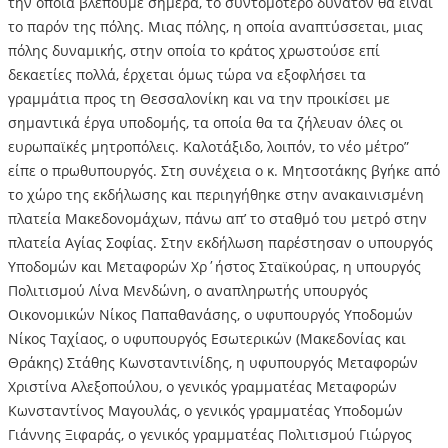
την οποία βλέπουμε σήμερα, το συντομότερο δυνατόν θα είναι
το παρόν της πόλης. Μιας πόλης, η οποία αναπτύσσεται, μιας
πόλης δυναμικής, στην οποία το κράτος χρωστούσε επί
δεκαετίες πολλά, έρχεται όμως τώρα να εξοφλήσει τα
γραμμάτια προς τη Θεσσαλονίκη και να την προικίσει με
σημαντικά έργα υποδομής, τα οποία θα τα ζήλευαν όλες οι
ευρωπαϊκές μητροπόλεις. Καλοτάξιδο, λοιπόν, το νέο μέτρο”
είπε ο πρωθυπουργός. Στη συνέχεια ο κ. Μητσοτάκης βγήκε από
το χώρο της εκδήλωσης και περιηγήθηκε στην ανακαινισμένη
πλατεία Μακεδονομάχων, πάνω απ’ το σταθμό του μετρό στην
πλατεία Αγίας Σοφίας. Στην εκδήλωση παρέστησαν ο υπουργός
Υποδομών και Μεταφορών Χρ΄ήστος Σταϊκούρας, η υπουργός
Πολιτισμού Λίνα Μενδώνη, ο αναπληρωτής υπουργός
Οικονομικών Νίκος Παπαθανάσης, ο υφυπουργός Υποδομών
Νίκος Ταχίαος, ο υφυπουργός Εσωτερικών (Μακεδονίας και
Θράκης) Στάθης Κωνσταντινίδης, η υφυπουργός Μεταφορών
Χριστίνα Αλεξοπούλου, ο γενικός γραμματέας Μεταφορών
Κωνσταντίνος Μαγουλάς, ο γενικός γραμματέας Υποδομών
Γιάννης Ξιφαράς, ο γενικός γραμματέας Πολιτισμού Γιώργος