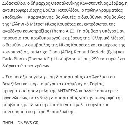
Διδασκάλου, ο δήμαρχος Θεσσαλονίκης Κωνσταντίνος Ζέρβας, η
αντιπεριφερειάρχης Βούλα Πατουλίδου, ο πρώην γραμματέας
Υποδομών Γ. Καραγιάννης, βουλευτές, ο διευθύνων σύμβουλος
της “Ελληνικό Μέτρο” Νίκος Κουρέτας και εκπρόσωποι της
αναδόχου κοινοπραξίας (Thema Α.Ε.). Τη σύμβαση υπέγραψαν,
παρουσία του πρωθυπουργού, εκ μέρους της “Ελληνικό Μέτρο”,
ο διευθύνων σύμβουλος της Νίκος Κουρέτας και εκ μέρους της
κοινοπραξίας, οι Arrigo Giana (ATM), Renaud Beziade (Egis) και
Carlo Bianko (Thema Α.Ε.). Η σύμβαση ύψους 250 εκ. ευρώ έχει
διάρκεια έντεκα χρόνων.
– Στο μεταξύ συγκέντρωση διαμαρτυρίας στο Άγαλμα του
Βενιζέλου και πορεία μέχρι το σταθμό Αγίας Σοφίας,
πραγματοποίησαν μέλη της ΑΝΤΑΡΣΥΑ κι άλλων αριστερών
οργανώσεων, σε ένδειξη διαμαρτυρίας για την υπογραφή της
σύμβασης με ιδιωτική εταιρεία για την λειτουργία και
συντήρηση του μετρό Θεσσαλονίκης.
ΠΗΓΗ – DNEWS.GR