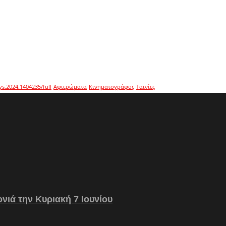
ys.2024.1404235/full
Αφιερώματα
Κινηματογράφος
Ταινίες
νιά την Κυριακή 7 Ιουνίου