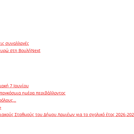
τις συναλλαγές
ευρώ στη Βουλή
Next
ιακή 7 Ιουνίου
 παγκόσμια ημέρα περιβάλλοντος
ρόλους…
»
ακούς Σταθμούς του Δήμου Λαμιέων για το σχολικό έτος 2026-20