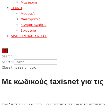
Μαγειρική
ΤΕΧΝΗ
Μουσική
Φωτογραφία
Κινηματογράφος
Εικαστικά
VISIT CENTRAL GREECE
X
Search
Search
Close this search box.
Με κωδικούς taxisnet για τι
Την Δευτέρα θα ξεκινήσουν οι αιτήσεις για τις νέες ταυτότητες ο