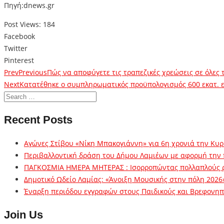
Πηγή:dnews.gr
Post Views:
184
Facebook
Twitter
Pinterest
Prev
Previous
Πώς να αποφύγετε τις τραπεζικές χρεώσεις σε όλες 
Next
Κατατέθηκε ο συμπληρωματικός προϋπολογισμός 600 εκατ. 
Recent Posts
Αγώνες Στίβου «Νίκη Μπακογιάννη» για 6η χρονιά την Κυρ
Περιβαλλοντική δράση του Δήμου Λαμιέων με αφορμή την
ΠΑΓΚΟΣΜΙΑ ΗΜΕΡΑ ΜΗΤΕΡΑΣ : Ισορροπώντας πολλαπλούς 
Δημοτικό Ωδείο Λαμίας: «Άνοιξη Μουσικής στην πόλη 2026
Έναρξη περιόδου εγγραφών στους Παιδικούς και Βρεφονηπι
Join Us