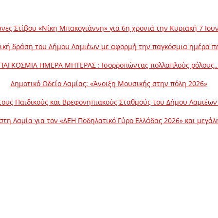
νες Στίβου «Νίκη Μπακογιάννη» για 6η χρονιά την Κυριακή 7 Ιου
ική δράση του Δήμου Λαμιέων με αφορμή την παγκόσμια ημέρα π
ΠΑΓΚΟΣΜΙΑ ΗΜΕΡΑ ΜΗΤΕΡΑΣ : Ισορροπώντας πολλαπλούς ρόλους
Δημοτικό Ωδείο Λαμίας: «Άνοιξη Μουσικής στην πόλη 2026»
ους Παιδικούς και Βρεφονηπιακούς Σταθμούς του Δήμου Λαμιέων γ
στη Λαμία για τον «ΔΕΗ Ποδηλατικό Γύρο Ελλάδας 2026» και μεγά