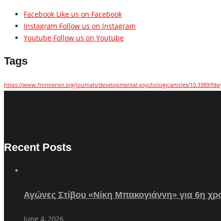
Facebook
Like us on Facebook
Instagram
Follow us on Instagram
Youtube
Follow us on Youtube
Tags
https://www.frontiersin.org/journals/developmental-psychology/articles/10.3389/fdp
Recent Posts
Αγώνες Στίβου «Νίκη Μπακογιάννη» για 6η χρο
June 4, 2026