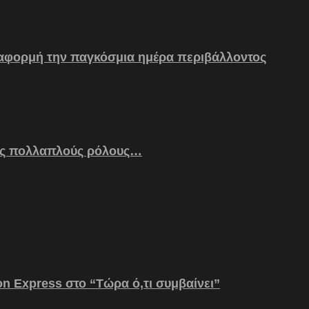
 αφορμή την παγκόσμια ημέρα περιβάλλοντος
ς πολλαπλούς ρόλους…
on Express στο “Τώρα ό,τι συμβαίνει”