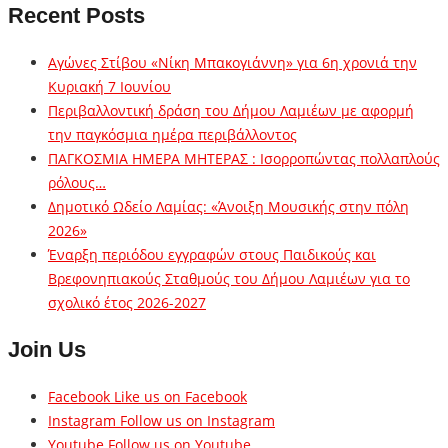
Recent Posts
Αγώνες Στίβου «Νίκη Μπακογιάννη» για 6η χρονιά την
Κυριακή 7 Ιουνίου
Περιβαλλοντική δράση του Δήμου Λαμιέων με αφορμή
την παγκόσμια ημέρα περιβάλλοντος
ΠΑΓΚΟΣΜΙΑ ΗΜΕΡΑ ΜΗΤΕΡΑΣ : Ισορροπώντας πολλαπλούς
ρόλους…
Δημοτικό Ωδείο Λαμίας: «Άνοιξη Μουσικής στην πόλη
2026»
Έναρξη περιόδου εγγραφών στους Παιδικούς και
Βρεφονηπιακούς Σταθμούς του Δήμου Λαμιέων για το
σχολικό έτος 2026-2027
Join Us
Facebook
Like us on Facebook
Instagram
Follow us on Instagram
Youtube
Follow us on Youtube