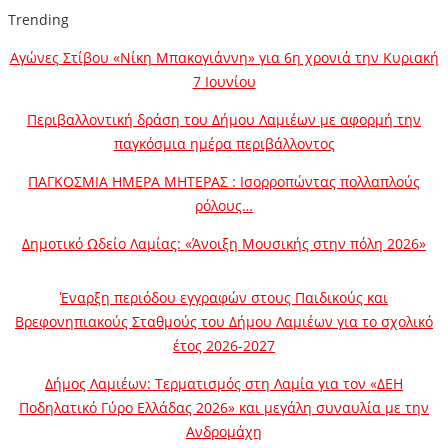
Trending
Αγώνες Στίβου «Νίκη Μπακογιάννη» για 6η χρονιά την Κυριακή
7 Ιουνίου
Περιβαλλοντική δράση του Δήμου Λαμιέων με αφορμή την
παγκόσμια ημέρα περιβάλλοντος
ΠΑΓΚΟΣΜΙΑ ΗΜΕΡΑ ΜΗΤΕΡΑΣ : Ισορροπώντας πολλαπλούς
ρόλους…
Δημοτικό Ωδείο Λαμίας: «Άνοιξη Μουσικής στην πόλη 2026»
Έναρξη περιόδου εγγραφών στους Παιδικούς και
Βρεφονηπιακούς Σταθμούς του Δήμου Λαμιέων για το σχολικό
έτος 2026-2027
Δήμος Λαμιέων: Τερματισμός στη Λαμία για τον «ΔΕΗ
Ποδηλατικό Γύρο Ελλάδας 2026» και μεγάλη συναυλία με την
Ανδρομάχη