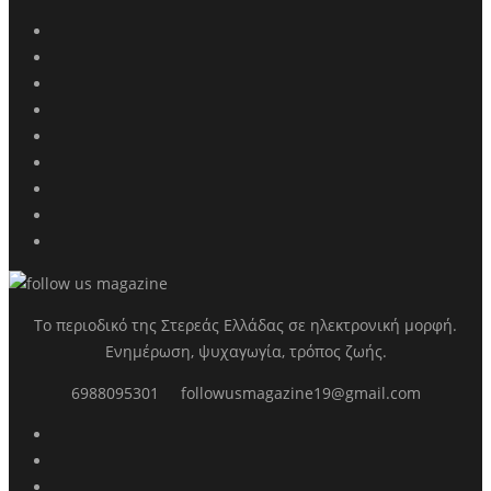
Το περιοδικό της Στερεάς Ελλάδας σε ηλεκτρονική μορφή.
Ενημέρωση, ψυχαγωγία, τρόπος ζωής.
6988095301
followusmagazine19@gmail.com