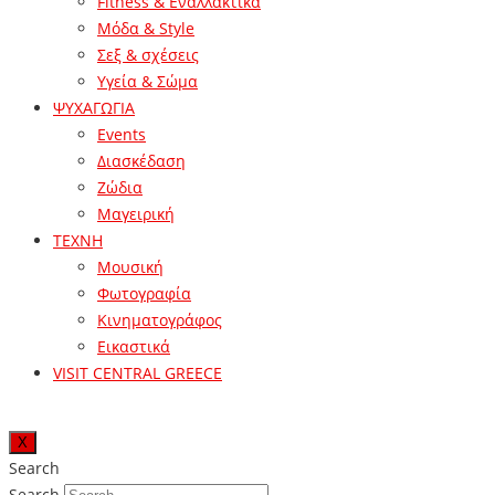
Fitness & Εναλλακτικά
Μόδα & Style
Σεξ & σχέσεις
Υγεία & Σώμα
ΨΥΧΑΓΩΓΙΑ
Events
Διασκέδαση
Ζώδια
Μαγειρική
ΤΕΧΝΗ
Μουσική
Φωτογραφία
Κινηματογράφος
Εικαστικά
VISIT CENTRAL GREECE
X
Search
Search