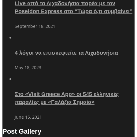
Live από τα Λιχαδονήσια παρέα με τον
Poseidon Express στο “Τώρα ό,τι συμβαίνει”
September 18, 2021
4 λόγοι να επισκεφτείτε τα Λιχαδονήσια
May 18, 2023
Στο «Visit Greece App» οι 545 ελληνικές
παραλίες με «Γαλάζια Σημαία»
June 15, 2021
Post Gallery