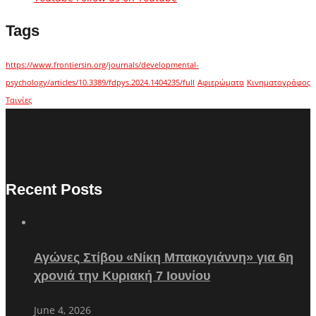
Tags
https://www.frontiersin.org/journals/developmental-
psychology/articles/10.3389/fdpys.2024.1404235/full
Αφιερώματα
Κινηματογράφος
Ταινίες
Recent Posts
Αγώνες Στίβου «Νίκη Μπακογιάννη» για 6η
χρονιά την Κυριακή 7 Ιουνίου
June 4, 2026