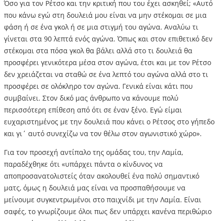
Όσο για τον Ρέτσο και την κριτική που του έχει ασκηθεί; «Αυτό
που κάνω εγώ στη δουλειά μου είναι να μην στέκομαι σε μια
φάση ή σε ένα γκολ ή σε μια στιγμή του αγώνα. Αναλύω τι
γίνεται στα 90 λεπτά ενός αγώνα. Όπως και στον επιθετικό δεν
στέκομαι στα πόσα γκολ θα βάλει αλλά στο τι δουλειά θα
προσφέρει γενικότερα μέσα στον αγώνα, έτσι και με τον Ρέτσο
δεν χρειάζεται να σταθώ σε ένα λεπτό του αγώνα αλλά στο τι
προσφέρει σε ολόκληρο τον αγώνα. Γενικά είναι κάτι που
συμβαίνει. Στον δικό μας άνθρωπο να κάνουμε πολύ
περισσότερη επίθεση από ότι σε έναν ξένο. Εγώ είμαι
ευχαριστημένος με την δουλειά που κάνει ο Ρέτσος στο γήπεδο
και γι΄ αυτό συνεχίζω να τον θέλω στον αγωνιστικό χώρο».
Για τον προσεχή αντίπαλο της ομάδας του, την Λαμία,
παραδέχθηκε ότι «υπάρχει πάντα ο κίνδυνος να
αποπροσανατολιστείς όταν ακολουθεί ένα πολύ σημαντικό
ματς, όμως η δουλειά μας είναι να προσπαθήσουμε να
μείνουμε συγκεντρωμένοι στο παιχνίδι με την Λαμία. Είναι
σαφές, το γνωρίζουμε όλοι πως δεν υπάρχει κανένα περιθώριο