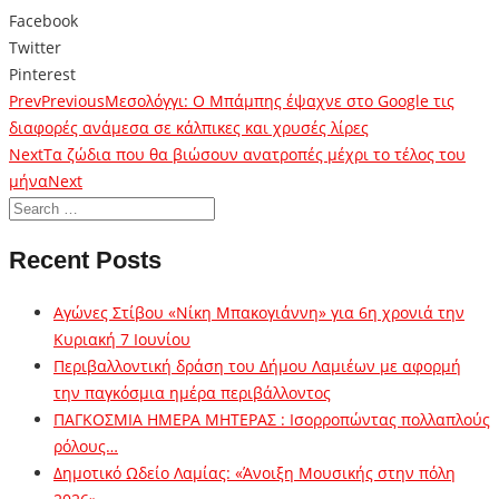
Facebook
Twitter
Pinterest
Prev
Previous
Μεσολόγγι: Ο Μπάμπης έψαχνε στο Google τις
διαφορές ανάμεσα σε κάλπικες και χρυσές λίρες
Next
Τα ζώδια που θα βιώσουν ανατροπές μέχρι το τέλος του
μήνα
Next
Recent Posts
Αγώνες Στίβου «Νίκη Μπακογιάννη» για 6η χρονιά την
Κυριακή 7 Ιουνίου
Περιβαλλοντική δράση του Δήμου Λαμιέων με αφορμή
την παγκόσμια ημέρα περιβάλλοντος
ΠΑΓΚΟΣΜΙΑ ΗΜΕΡΑ ΜΗΤΕΡΑΣ : Ισορροπώντας πολλαπλούς
ρόλους…
Δημοτικό Ωδείο Λαμίας: «Άνοιξη Μουσικής στην πόλη