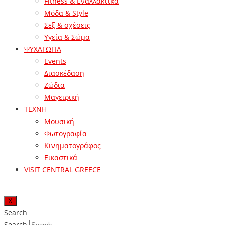
Fitness & Εναλλακτικά
Μόδα & Style
Σεξ & σχέσεις
Υγεία & Σώμα
ΨΥΧΑΓΩΓΙΑ
Events
Διασκέδαση
Ζώδια
Μαγειρική
ΤΕΧΝΗ
Μουσική
Φωτογραφία
Κινηματογράφος
Εικαστικά
VISIT CENTRAL GREECE
X
Search
Search