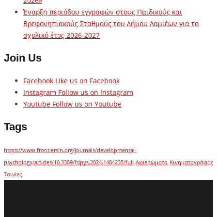
2026»
Έναρξη περιόδου εγγραφών στους Παιδικούς και
Βρεφονηπιακούς Σταθμούς του Δήμου Λαμιέων για το
σχολικό έτος 2026-2027
Join Us
Facebook
Like us on Facebook
Instagram
Follow us on Instagram
Youtube
Follow us on Youtube
Tags
https://www.frontiersin.org/journals/developmental-
psychology/articles/10.3389/fdpys.2024.1404235/full
Αφιερώματα
Κινηματογράφος
Ταινίες