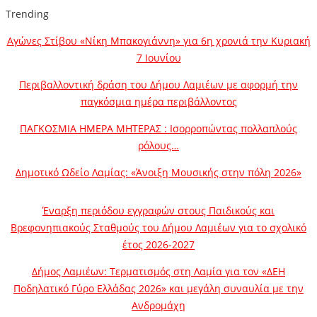
Trending
Αγώνες Στίβου «Νίκη Μπακογιάννη» για 6η χρονιά την Κυριακή
7 Ιουνίου
Περιβαλλοντική δράση του Δήμου Λαμιέων με αφορμή την
παγκόσμια ημέρα περιβάλλοντος
ΠΑΓΚΟΣΜΙΑ ΗΜΕΡΑ ΜΗΤΕΡΑΣ : Ισορροπώντας πολλαπλούς
ρόλους…
Δημοτικό Ωδείο Λαμίας: «Άνοιξη Μουσικής στην πόλη 2026»
Έναρξη περιόδου εγγραφών στους Παιδικούς και
Βρεφονηπιακούς Σταθμούς του Δήμου Λαμιέων για το σχολικό
έτος 2026-2027
Δήμος Λαμιέων: Τερματισμός στη Λαμία για τον «ΔΕΗ
Ποδηλατικό Γύρο Ελλάδας 2026» και μεγάλη συναυλία με την
Ανδρομάχη