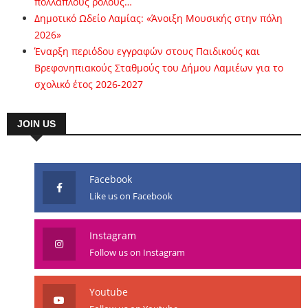
πολλαπλούς ρόλους…
Δημοτικό Ωδείο Λαμίας: «Άνοιξη Μουσικής στην πόλη
2026»
Έναρξη περιόδου εγγραφών στους Παιδικούς και
Βρεφονηπιακούς Σταθμούς του Δήμου Λαμιέων για το
σχολικό έτος 2026-2027
JOIN US
Facebook
Like us on Facebook
Instagram
Follow us on Instagram
Youtube