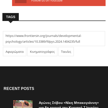
Follow us on Youtube
TAGS
https://www.frontiersin.org/journals/developmental-
psychology/articles/10.3389/fdpys.2024.1404235/full
Αφιερώματα
Κινηματογράφος
Ταινίες
RECENT POSTS
Αγώνες Στίβου «Νίκη Μπακογιάννη»
για 6η χρονιά την Κυριακή 7 Ιουνίου