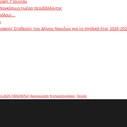
ιακή 7 Ιουνίου
 παγκόσμια ημέρα περιβάλλοντος
ρόλους…
»
ακούς Σταθμούς του Δήμου Λαμιέων για το σχολικό έτος 2026-20
ys.2024.1404235/full
Αφιερώματα
Κινηματογράφος
Ταινίες