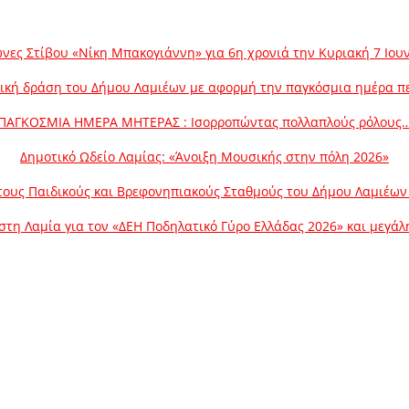
νες Στίβου «Νίκη Μπακογιάννη» για 6η χρονιά την Κυριακή 7 Ιου
ική δράση του Δήμου Λαμιέων με αφορμή την παγκόσμια ημέρα π
ΠΑΓΚΟΣΜΙΑ ΗΜΕΡΑ ΜΗΤΕΡΑΣ : Ισορροπώντας πολλαπλούς ρόλους
Δημοτικό Ωδείο Λαμίας: «Άνοιξη Μουσικής στην πόλη 2026»
ους Παιδικούς και Βρεφονηπιακούς Σταθμούς του Δήμου Λαμιέων γ
στη Λαμία για τον «ΔΕΗ Ποδηλατικό Γύρο Ελλάδας 2026» και μεγά