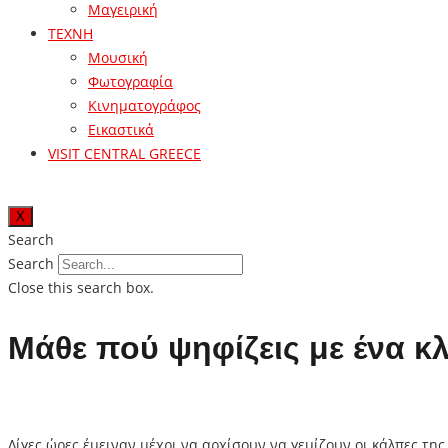
Μαγειρική
ΤΕΧΝΗ
Μουσική
Φωτογραφία
Κινηματογράφος
Εικαστικά
VISIT CENTRAL GREECE
X
Search
Search
Close this search box.
Μάθε πού ψηφίζεις με ένα κ
Λίγες ώρες έμειναν μέχρι να αρχίσουν να γεμίζουν οι κάλπες της