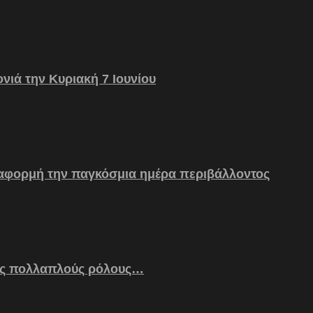
νιά την Κυριακή 7 Ιουνίου
 αφορμή την παγκόσμια ημέρα περιβάλλοντος
ς πολλαπλούς ρόλους…