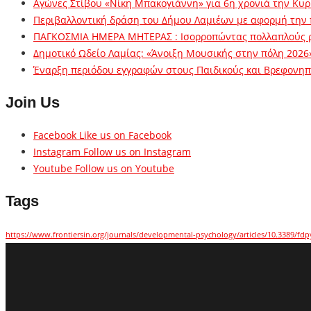
Αγώνες Στίβου «Νίκη Μπακογιάννη» για 6η χρονιά την Κυρ
Περιβαλλοντική δράση του Δήμου Λαμιέων με αφορμή την
ΠΑΓΚΟΣΜΙΑ ΗΜΕΡΑ ΜΗΤΕΡΑΣ : Ισορροπώντας πολλαπλούς 
Δημοτικό Ωδείο Λαμίας: «Άνοιξη Μουσικής στην πόλη 2026
Έναρξη περιόδου εγγραφών στους Παιδικούς και Βρεφονηπι
Join Us
Facebook
Like us on Facebook
Instagram
Follow us on Instagram
Youtube
Follow us on Youtube
Tags
https://www.frontiersin.org/journals/developmental-psychology/articles/10.3389/fdp