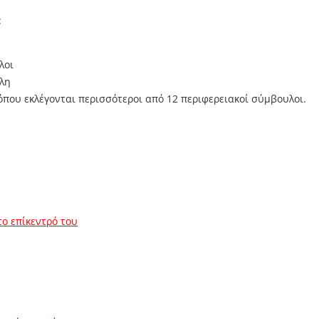
:
λοι
έλη
όπου εκλέγονται περισσότεροι από 12 περιφερειακοί σύμβουλοι.
το επίκεντρό του