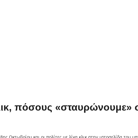
λικ, πόσους «σταυρώνουμε» 
 8ης Οκτωβρίου και οι πολίτες με λίγα κλικ στην ιστοσελίδα του 