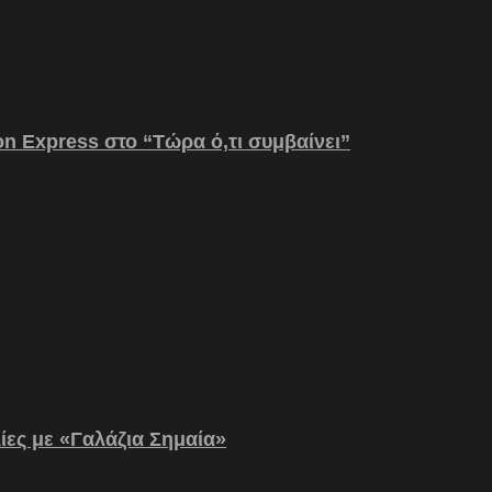
on Express στο “Τώρα ό,τι συμβαίνει”
λίες με «Γαλάζια Σημαία»