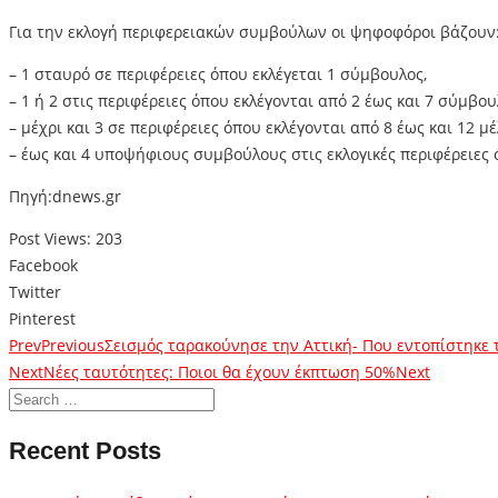
Για την εκλογή περιφερειακών συμβούλων οι ψηφοφόροι βάζουν
– 1 σταυρό σε περιφέρειες όπου εκλέγεται 1 σύμβουλος,
– 1 ή 2 στις περιφέρειες όπου εκλέγονται από 2 έως και 7 σύμβου
– μέχρι και 3 σε περιφέρειες όπου εκλέγονται από 8 έως και 12 μ
– έως και 4 υποψήφιους συμβούλους στις εκλογικές περιφέρειες 
Πηγή:dnews.gr
Post Views:
203
Facebook
Twitter
Pinterest
Prev
Previous
Σεισμός ταρακούνησε την Αττική- Που εντοπίστηκε 
Next
Νέες ταυτότητες: Ποιοι θα έχουν έκπτωση 50%
Next
Recent Posts