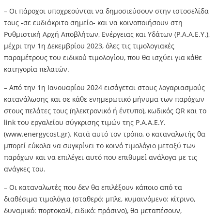
– Οι πάροχοι υποχρεούνται να δημοσιεύσουν στην ιστοσελίδα
τους -σε ευδιάκριτο σημείο- και να κοινοποιήσουν στη
Ρυθμιστική Αρχή Αποβλήτων, Ενέργειας και Υδάτων (Ρ.Α.Α.Ε.Υ.),
μέχρι την 1η Δεκεμβρίου 2023, όλες τις τιμολογιακές
παραμέτρους του ειδικού τιμολογίου, που θα ισχύει για κάθε
κατηγορία πελατών.
– Από την 1η Ιανουαρίου 2024 εισάγεται στους λογαριασμούς
κατανάλωσης και σε κάθε ενημερωτικό μήνυμα των παρόχων
στους πελάτες τους (ηλεκτρονικό ή έντυπο), κωδικός QR και το
link του εργαλείου σύγκρισης τιμών της Ρ.Α.Α.Ε.Υ.
(www.energycost.gr). Κατά αυτό τον τρόπο, ο καταναλωτής θα
μπορεί εύκολα να συγκρίνει το κοινό τιμολόγιο μεταξύ των
παρόχων και να επιλέγει αυτό που επιθυμεί ανάλογα με τις
ανάγκες του.
– Οι καταναλωτές που δεν θα επιλέξουν κάποιο από τα
διαθέσιμα τιμολόγια (σταθερό: μπλε, κυμαινόμενο: κίτρινο,
δυναμικό: πορτοκαλί, ειδικό: πράσινο), θα μεταπέσουν,