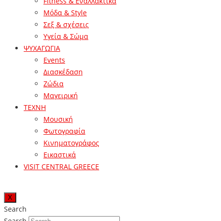
Fitness & Εναλλακτικά
Μόδα & Style
Σεξ & σχέσεις
Υγεία & Σώμα
ΨΥΧΑΓΩΓΙΑ
Events
Διασκέδαση
Ζώδια
Μαγειρική
ΤΕΧΝΗ
Μουσική
Φωτογραφία
Κινηματογράφος
Εικαστικά
VISIT CENTRAL GREECE
X
Search
Search