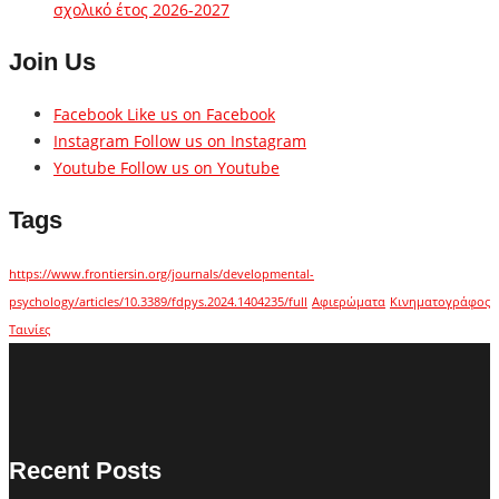
σχολικό έτος 2026-2027
Join Us
Facebook
Like us on Facebook
Instagram
Follow us on Instagram
Youtube
Follow us on Youtube
Tags
https://www.frontiersin.org/journals/developmental-
psychology/articles/10.3389/fdpys.2024.1404235/full
Αφιερώματα
Κινηματογράφος
Ταινίες
Recent Posts