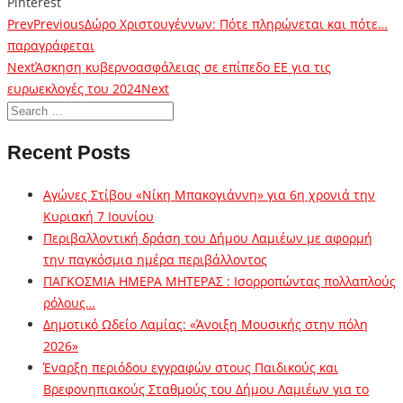
Pinterest
Prev
Previous
Δώρο Χριστουγέννων: Πότε πληρώνεται και πότε…
παραγράφεται
Next
Άσκηση κυβερνοασφάλειας σε επίπεδο ΕΕ για τις
ευρωεκλογές του 2024
Next
Recent Posts
Αγώνες Στίβου «Νίκη Μπακογιάννη» για 6η χρονιά την
Κυριακή 7 Ιουνίου
Περιβαλλοντική δράση του Δήμου Λαμιέων με αφορμή
την παγκόσμια ημέρα περιβάλλοντος
ΠΑΓΚΟΣΜΙΑ ΗΜΕΡΑ ΜΗΤΕΡΑΣ : Ισορροπώντας πολλαπλούς
ρόλους…
Δημοτικό Ωδείο Λαμίας: «Άνοιξη Μουσικής στην πόλη
2026»
Έναρξη περιόδου εγγραφών στους Παιδικούς και
Βρεφονηπιακούς Σταθμούς του Δήμου Λαμιέων για το