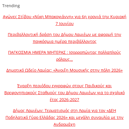
Trending
Αγώνες Στίβου «Νίκη Μπακογιάννη» για 6η χρονιά την Κυριακή
7 Ιουνίου
Περιβαλλοντική δράση του Δήμου Λαμιέων με αφορμή την
παγκόσμια ημέρα περιβάλλοντος
ΠΑΓΚΟΣΜΙΑ ΗΜΕΡΑ ΜΗΤΕΡΑΣ : Ισορροπώντας πολλαπλούς
ρόλους…
Δημοτικό Ωδείο Λαμίας: «Άνοιξη Μουσικής στην πόλη 2026»
Έναρξη περιόδου εγγραφών στους Παιδικούς και
Βρεφονηπιακούς Σταθμούς του Δήμου Λαμιέων για το σχολικό
έτος 2026-2027
Δήμος Λαμιέων: Τερματισμός στη Λαμία για τον «ΔΕΗ
Ποδηλατικό Γύρο Ελλάδας 2026» και μεγάλη συναυλία με την
Ανδρομάχη