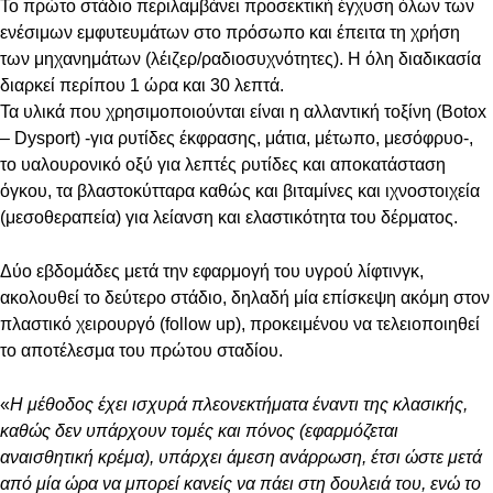
Το πρώτο στάδιο περιλαμβάνει προσεκτική έγχυση όλων των
ενέσιμων εμφυτευμάτων στο πρόσωπο και έπειτα τη χρήση
των μηχανημάτων (λέιζερ/ραδιοσυχνότητες). Η όλη διαδικασία
διαρκεί περίπου 1 ώρα και 30 λεπτά.
Τα υλικά που χρησιμοποιούνται είναι η αλλαντική τοξίνη (Botox
– Dysport) -για ρυτίδες έκφρασης, μάτια, μέτωπο, μεσόφρυο-,
το υαλουρονικό οξύ για λεπτές ρυτίδες και αποκατάσταση
όγκου, τα βλαστοκύτταρα καθώς και βιταμίνες και ιχνοστοιχεία
(μεσοθεραπεία) για λείανση και ελαστικότητα του δέρματος.
Δύο εβδομάδες μετά την εφαρμογή του υγρού λίφτινγκ,
ακολουθεί το δεύτερο στάδιο, δηλαδή μία επίσκεψη ακόμη στον
πλαστικό χειρουργό (follow up), προκειμένου να τελειοποιηθεί
το αποτέλεσμα του πρώτου σταδίου.
«
Η μέθοδος έχει ισχυρά πλεονεκτήματα έναντι της κλασικής,
καθώς δεν υπάρχουν τομές και πόνος (εφαρμόζεται
αναισθητική κρέμα), υπάρχει άμεση ανάρρωση, έτσι ώστε μετά
από μία ώρα να μπορεί κανείς να πάει στη δουλειά του, ενώ το