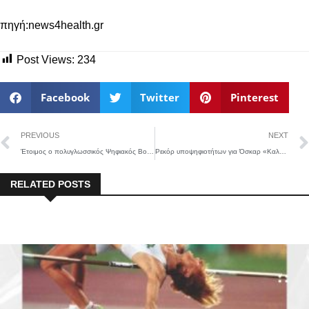
πηγή:news4health.gr
Post Views:
234
Facebook
Twitter
Pinterest
PREVIOUS
NEXT
Έτοιμος ο πολυγλωσσικός Ψηφιακός Βοηθός «mAigov» – Την Πέμπτη η παρουσίασή του
Ρεκόρ υποψηφιοτήτων για Όσκαρ «Καλύτερης Ταινίας» κατέγραψαν γυναίκες δημιουργοί
RELATED POSTS