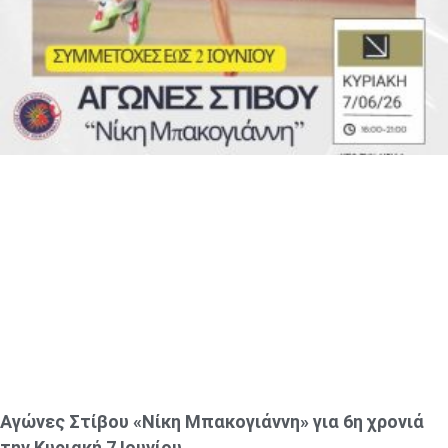
Αγώνες Στίβου «Νίκη Μπακογιάννη» για 6η χρονιά
την Κυριακή 7 Ιουνίου