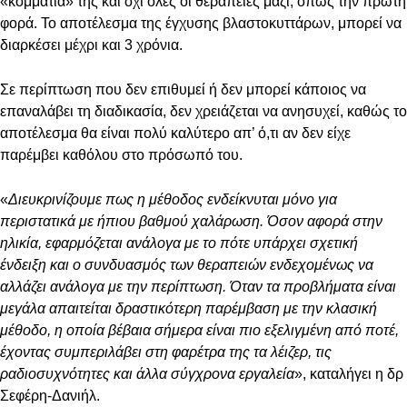
«κομμάτια» της και όχι όλες οι θεραπείες μαζί, όπως την πρώτη
φορά. Το αποτέλεσμα της έγχυσης βλαστοκυττάρων, μπορεί να
διαρκέσει μέχρι και 3 χρόνια.
Σε περίπτωση που δεν επιθυμεί ή δεν μπορεί κάποιος να
επαναλάβει τη διαδικασία, δεν χρειάζεται να ανησυχεί, καθώς το
αποτέλεσμα θα είναι πολύ καλύτερο απ’ ό,τι αν δεν είχε
παρέμβει καθόλου στο πρόσωπό του.
«
Διευκρινίζουμε πως η μέθοδος ενδείκνυται μόνο για
περιστατικά με ήπιου βαθμού χαλάρωση. Όσον αφορά στην
ηλικία, εφαρμόζεται ανάλογα με το πότε υπάρχει σχετική
ένδειξη και ο συνδυασμός των θεραπειών ενδεχομένως να
αλλάζει ανάλογα με την περίπτωση. Όταν τα προβλήματα είναι
μεγάλα απαιτείται δραστικότερη παρέμβαση με την κλασική
μέθοδο, η οποία βέβαια σήμερα είναι πιο εξελιγμένη από ποτέ,
έχοντας συμπεριλάβει στη φαρέτρα της τα λέιζερ, τις
ραδιοσυχνότητες και άλλα σύγχρονα εργαλεία
», καταλήγει η δρ
Σεφέρη-Δανιήλ.