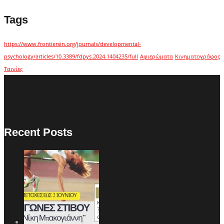
Tags
https://www.frontiersin.org/journals/developmental-
psychology/articles/10.3389/fdpys.2024.1404235/full
Αφιερώματα
Κινηματογράφος
Ταινίες
Recent Posts