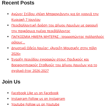
Recent Posts
Αγώνες Στίβου «Νίκη Μπακογιάννη» για 6η χρονιά την
Κυριακή 7 Ιουνίου
Περιβαλλοντική δράση του Δήμου Λαμιέων με αφορμή
την παγκόσμια ημέρα περιβάλλοντος
ΠΑΓΚΟΣΜΙΑ ΗΜΕΡΑ ΜΗΤΕΡΑΣ : Ισορροπώντας πολλαπλούς
ρόλους…
Δημοτικό Ωδείο Λαμίας: «Άνοιξη Μουσικής στην πόλη
2026»
Έναρξη περιόδου εγγραφών στους Παιδικούς και
Βρεφονηπιακούς Σταθμούς του Δήμου Λαμιέων για το
σχολικό έτος 2026-2027
Join Us
Facebook
Like us on Facebook
Instagram
Follow us on Instagram
Youtube
Follow us on Youtube