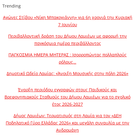
Trending
Αγώνες Στίβου «Νίκη Μπακογιάννη» για 6η χρονιά την Κυριακή
7 Ιουνίου
Περιβαλλοντική δράση του Δήμου Λαμιέων με αφορμή την
παγκόσμια ημέρα περιβάλλοντος
ΠΑΓΚΟΣΜΙΑ ΗΜΕΡΑ ΜΗΤΕΡΑΣ : Ισορροπώντας πολλαπλούς
ρόλους…
Δημοτικό Ωδείο Λαμίας: «Άνοιξη Μουσικής στην πόλη 2026»
Έναρξη περιόδου εγγραφών στους Παιδικούς και
Βρεφονηπιακούς Σταθμούς του Δήμου Λαμιέων για το σχολικό
έτος 2026-2027
Δήμος Λαμιέων: Τερματισμός στη Λαμία για τον «ΔΕΗ
Ποδηλατικό Γύρο Ελλάδας 2026» και μεγάλη συναυλία με την
Ανδρομάχη