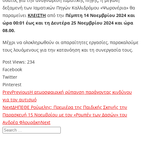
ύδατος για την αναγνώριση ιαματικής πηγής, η μεγάλη
δεξαμενή των Ιαματικών Πηγών Καλλιδρόμου «Ψωρονέρια» θα
παραμείνει
ΚΛΕΙΣΤΗ
από την
Πέμπτη 14 Νοεμβρίου 2024 και
ώρα 00:01 έως και τη Δευτέρα 25 Νοεμβρίου 2024 και ώρα
08.00.
Μέχρι να ολοκληρωθούν οι απαραίτητες εργασίες, παρακαλούμε
τους λουόμενους για την κατανόηση και τη συνεργασία τους.
Post Views:
234
Facebook
Twitter
Pinterest
Prev
Previous
Η ατμοσφαιρική ρύπανση παράγοντας κινδύνου
για τον αυτισμό
Next
ΔΗΠΕΘΕ Ρούμελης: Πρεμιέρα της Παιδικής Σκηνής την
Παρασκευή 15 Νοεμβρίου με τον «Ρομπέν των Δασών» του
Ανδρέα Φλουράκη
Next