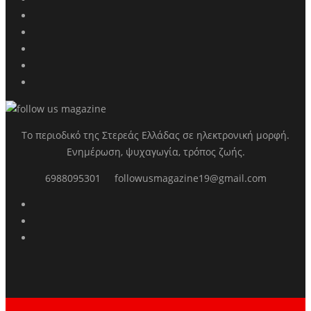
Το περιοδικό της Στερεάς Ελλάδας σε ηλεκτρονική μορφή.
Ενημέρωση, ψυχαγωγία, τρόπος ζωής.
6988095301
followusmagazine19@gmail.com