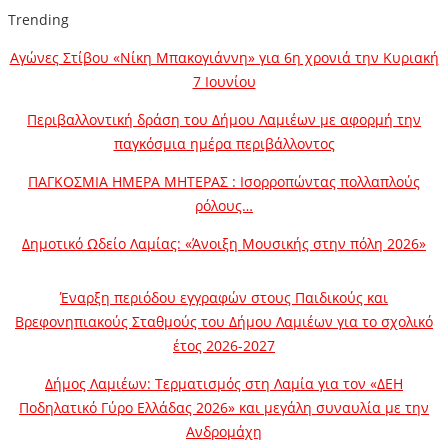
Trending
Αγώνες Στίβου «Νίκη Μπακογιάννη» για 6η χρονιά την Κυριακή
7 Ιουνίου
Περιβαλλοντική δράση του Δήμου Λαμιέων με αφορμή την
παγκόσμια ημέρα περιβάλλοντος
ΠΑΓΚΟΣΜΙΑ ΗΜΕΡΑ ΜΗΤΕΡΑΣ : Ισορροπώντας πολλαπλούς
ρόλους…
Δημοτικό Ωδείο Λαμίας: «Άνοιξη Μουσικής στην πόλη 2026»
Έναρξη περιόδου εγγραφών στους Παιδικούς και
Βρεφονηπιακούς Σταθμούς του Δήμου Λαμιέων για το σχολικό
έτος 2026-2027
Δήμος Λαμιέων: Τερματισμός στη Λαμία για τον «ΔΕΗ
Ποδηλατικό Γύρο Ελλάδας 2026» και μεγάλη συναυλία με την
Ανδρομάχη