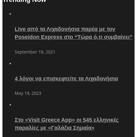
Live από τα Λιχαδονήσια παρέα με τον
Poseidon Express στο “Τώρα ό,τι συμβαίνει”
September 18, 2021
4 λόγοι να επισκεφτείτε τα Λιχαδονήσια
May 18, 2023
Στο «Visit Greece App» οι 545 ελληνικές
παραλίες με «Γαλάζια Σημαία»