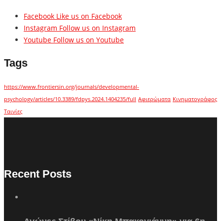
Facebook
Like us on Facebook
Instagram
Follow us on Instagram
Youtube
Follow us on Youtube
Tags
https://www.frontiersin.org/journals/developmental-
psychology/articles/10.3389/fdpys.2024.1404235/full
Αφιερώματα
Κινηματογράφος
Ταινίες
Recent Posts