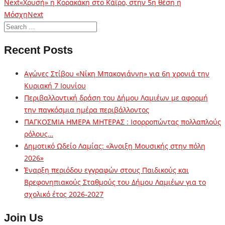
Next
«Χρυσή» η Κορακάκη στο Κάϊρο, στην 5η θέση η
Μόσχη
Next
Recent Posts
Αγώνες Στίβου «Νίκη Μπακογιάννη» για 6η χρονιά την
Κυριακή 7 Ιουνίου
Περιβαλλοντική δράση του Δήμου Λαμιέων με αφορμή
την παγκόσμια ημέρα περιβάλλοντος
ΠΑΓΚΟΣΜΙΑ ΗΜΕΡΑ ΜΗΤΕΡΑΣ : Ισορροπώντας πολλαπλούς
ρόλους…
Δημοτικό Ωδείο Λαμίας: «Άνοιξη Μουσικής στην πόλη
2026»
Έναρξη περιόδου εγγραφών στους Παιδικούς και
Βρεφονηπιακούς Σταθμούς του Δήμου Λαμιέων για το
σχολικό έτος 2026-2027
Join Us