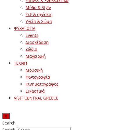
Fitness & Εναλλακτικά
Μόδα & Style
Σεξ & σχέσεις
Υγεία & Σώμα
ΨΥΧΑΓΩΓΙΑ
Events
Διασκέδαση
Ζώδια
Μαγειρική
ΤΕΧΝΗ
Μουσική
Φωτογραφία
Κινηματογράφος
Εικαστικά
VISIT CENTRAL GREECE
X
Search
Search