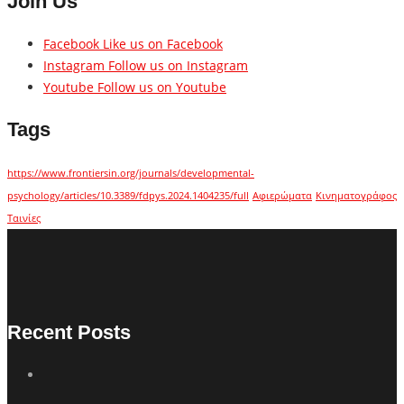
Join Us
Facebook
Like us on Facebook
Instagram
Follow us on Instagram
Youtube
Follow us on Youtube
Tags
https://www.frontiersin.org/journals/developmental-
psychology/articles/10.3389/fdpys.2024.1404235/full
Αφιερώματα
Κινηματογράφος
Ταινίες
Recent Posts