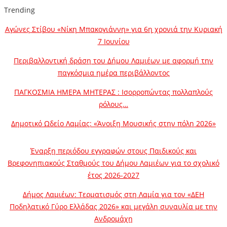
Trending
Αγώνες Στίβου «Νίκη Μπακογιάννη» για 6η χρονιά την Κυριακή
7 Ιουνίου
Περιβαλλοντική δράση του Δήμου Λαμιέων με αφορμή την
παγκόσμια ημέρα περιβάλλοντος
ΠΑΓΚΟΣΜΙΑ ΗΜΕΡΑ ΜΗΤΕΡΑΣ : Ισορροπώντας πολλαπλούς
ρόλους…
Δημοτικό Ωδείο Λαμίας: «Άνοιξη Μουσικής στην πόλη 2026»
Έναρξη περιόδου εγγραφών στους Παιδικούς και
Βρεφονηπιακούς Σταθμούς του Δήμου Λαμιέων για το σχολικό
έτος 2026-2027
Δήμος Λαμιέων: Τερματισμός στη Λαμία για τον «ΔΕΗ
Ποδηλατικό Γύρο Ελλάδας 2026» και μεγάλη συναυλία με την
Ανδρομάχη