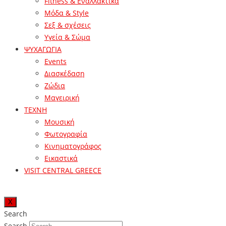
Fitness & Εναλλακτικά
Μόδα & Style
Σεξ & σχέσεις
Υγεία & Σώμα
ΨΥΧΑΓΩΓΙΑ
Events
Διασκέδαση
Ζώδια
Μαγειρική
ΤΕΧΝΗ
Μουσική
Φωτογραφία
Κινηματογράφος
Εικαστικά
VISIT CENTRAL GREECE
X
Search
Search