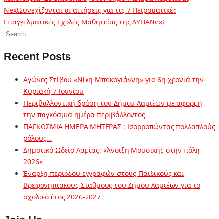
Next
Συνεχίζονται οι αιτήσεις για τις 7 Πειραματικές
Επαγγελματικές Σχολές Μαθητείας της ΔΥΠΑ
Next
Recent Posts
Αγώνες Στίβου «Νίκη Μπακογιάννη» για 6η χρονιά την
Κυριακή 7 Ιουνίου
Περιβαλλοντική δράση του Δήμου Λαμιέων με αφορμή
την παγκόσμια ημέρα περιβάλλοντος
ΠΑΓΚΟΣΜΙΑ ΗΜΕΡΑ ΜΗΤΕΡΑΣ : Ισορροπώντας πολλαπλούς
ρόλους…
Δημοτικό Ωδείο Λαμίας: «Άνοιξη Μουσικής στην πόλη
2026»
Έναρξη περιόδου εγγραφών στους Παιδικούς και
Βρεφονηπιακούς Σταθμούς του Δήμου Λαμιέων για το
σχολικό έτος 2026-2027