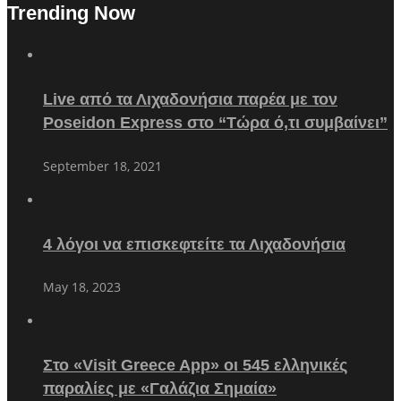
Trending Now
Live από τα Λιχαδονήσια παρέα με τον
Poseidon Express στο “Τώρα ό,τι συμβαίνει”
September 18, 2021
4 λόγοι να επισκεφτείτε τα Λιχαδονήσια
May 18, 2023
Στο «Visit Greece App» οι 545 ελληνικές
παραλίες με «Γαλάζια Σημαία»