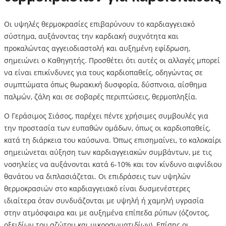
Οι υψηλές θερμοκρασίες επιβαρύνουν το καρδιαγγειακό
σύστημα, αυξάνοντας την καρδιακή συχνότητα και
προκαλώντας αγγειοδιαστολή και αυξημένη εφίδρωση,
σημειώνει ο Καθηγητής. Προσθέτει ότι αυτές οι αλλαγές μπορεί
να είναι επικίνδυνες για τους καρδιοπαθείς, οδηγώντας σε
συμπτώματα όπως θωρακική δυσφορία, δύσπνοια, αίσθημα
παλμών, ζάλη και σε σοβαρές περιπτώσεις, θερμοπληξία.
Ο Γεράσιμος Σιάσος, παρέχει πέντε χρήσιμες συμβουλές για
την προστασία των ευπαθών ομάδων, όπως οι καρδιοπαθείς,
κατά τη διάρκεια του καύσωνα. Όπως επισημαίνει, το καλοκαίρι
σημειώνεται αύξηση των καρδιαγγειακών συμβάντων, με τις
νοσηλείες να αυξάνονται κατά 6-10% και τον κίνδυνο αιφνίδιου
θανάτου να διπλασιάζεται. Οι επιδράσεις των υψηλών
θερμοκρασιών στο καρδιαγγειακό είναι δυσμενέστερες
ιδιαίτερα όταν συνδυάζονται με υψηλή ή χαμηλή υγρασία
στην ατμόσφαιρα και με αυξημένα επίπεδα ρύπων (όζοντος,
οξειδίων του αζώτου και μικροσωματιδίων). Επίσης οι