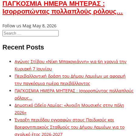
ΠΑΓΚΟΣΜΙΑ ΗΜΕΡΑ ΜΗΤΕΡΑΣ :
Ισορροπώντας πολλαπλούς ρόλους…
Follow us Mag
May 8, 2026
Recent Posts
Αγώνες Στίβου «Νίκη Μπακογιάννη» για 6η χρονιά την
Κυριακή 7 Ιουνίου
Περιβαλλοντική δράση του Δήμου Λαμιέων με αφορμή
την παγκόσμια ημέρα περιβάλλοντος
ΠΑΓΚΟΣΜΙΑ ΗΜΕΡΑ ΜΗΤΕΡΑΣ : Ισορροπώντας πολλαπλούς
ρόλους…
Δημοτικό Ωδείο Λαμίας: «Άνοιξη Μουσικής στην πόλη
2026»
Έναρξη περιόδου εγγραφών στους Παιδικούς και
Βρεφονηπιακούς Σταθμούς του Δήμου Λαμιέων για το
σχολικό έτος 2026-2027