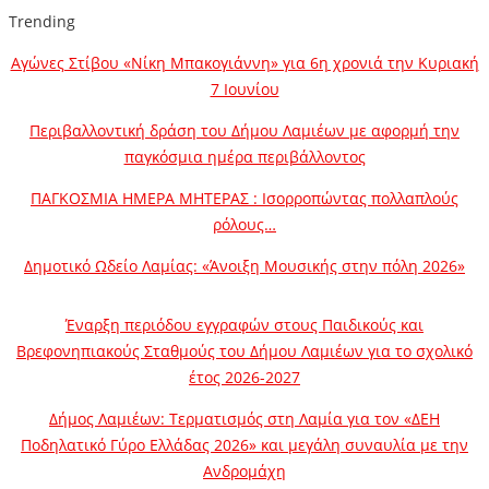
Trending
Αγώνες Στίβου «Νίκη Μπακογιάννη» για 6η χρονιά την Κυριακή
7 Ιουνίου
Περιβαλλοντική δράση του Δήμου Λαμιέων με αφορμή την
παγκόσμια ημέρα περιβάλλοντος
ΠΑΓΚΟΣΜΙΑ ΗΜΕΡΑ ΜΗΤΕΡΑΣ : Ισορροπώντας πολλαπλούς
ρόλους…
Δημοτικό Ωδείο Λαμίας: «Άνοιξη Μουσικής στην πόλη 2026»
Έναρξη περιόδου εγγραφών στους Παιδικούς και
Βρεφονηπιακούς Σταθμούς του Δήμου Λαμιέων για το σχολικό
έτος 2026-2027
Δήμος Λαμιέων: Τερματισμός στη Λαμία για τον «ΔΕΗ
Ποδηλατικό Γύρο Ελλάδας 2026» και μεγάλη συναυλία με την
Ανδρομάχη