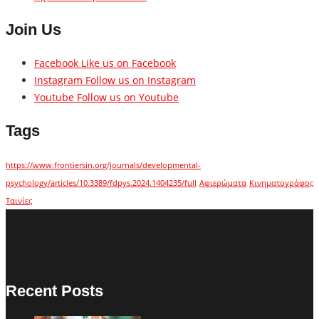
Join Us
Facebook
Like us on Facebook
Instagram
Follow us on Instagram
Youtube
Follow us on Youtube
Tags
https://www.frontiersin.org/journals/developmental-
psychology/articles/10.3389/fdpys.2024.1404235/full
Αφιερώματα
Κινηματογράφος
Ταινίες
Recent Posts