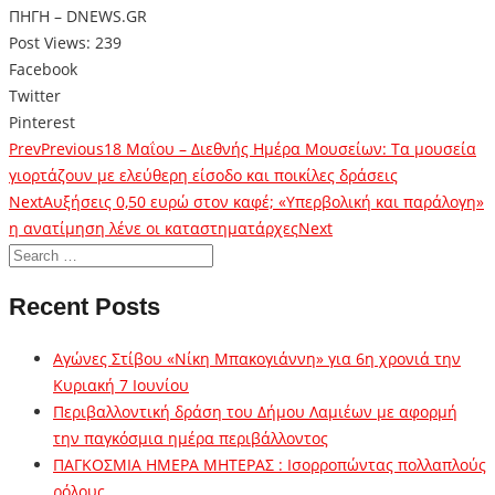
ΠΗΓΗ – DNEWS.GR
Post Views:
239
Facebook
Twitter
Pinterest
Prev
Previous
18 Μαΐου – Διεθνής Ημέρα Μουσείων: Τα μουσεία
γιορτάζουν με ελεύθερη είσοδο και ποικίλες δράσεις
Next
Αυξήσεις 0,50 ευρώ στον καφέ; «Υπερβολική και παράλογη»
η ανατίμηση λένε οι καταστηματάρχες
Next
Recent Posts
Αγώνες Στίβου «Νίκη Μπακογιάννη» για 6η χρονιά την
Κυριακή 7 Ιουνίου
Περιβαλλοντική δράση του Δήμου Λαμιέων με αφορμή
την παγκόσμια ημέρα περιβάλλοντος
ΠΑΓΚΟΣΜΙΑ ΗΜΕΡΑ ΜΗΤΕΡΑΣ : Ισορροπώντας πολλαπλούς
ρόλους…