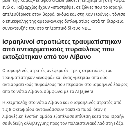
μέλη της Χαμάς» κι αφού ολοκληρωθεί η επιχείρηση στη Ράφα,
ενώ οι Ταξιαρχίες έχουν «επιστρέψει σε ζώνες που το Ισραήλ
απελευθέρωσε στον βορρά, ακόμα και στη Χαν Γιούνις», τόνισε
ο επικεφαλής της αμερικανικής διπλωματίας κατά τη διάρκεια
συνέντευξής του στο τηλεοπτικό δίκτυο NBC.
Ισραηλινοί στρατιώτες τραυματίστηκαν
από αντιαρματικούς πυραύλους που
εκτοξεύτηκαν από τον Λίβανο
Ο ισραηλινός στρατός ανέφερε ότι τρεις στρατιώτες του
τραυματίστηκαν «ελαφρά» και ένας «μέτρια» από δύο
αντιαρματικούς πυραύλους που πέρασαν στο ισραηλινό έδαφος
από το νότιο Λίβανο, σύμφωνα με το Al Jajeera.
Η Χεζμπολάχ στο νότιο Λίβανο και ο ισραηλινός στρατός από
τις 8 Οκτωβρίου ανταλλάσσουν τακτικά πυρά, όταν η
λιβανέζικη ένοπλη ομάδα εξαπέλυσε επίθεση κατά του Ισραήλ
σε ένδειξη αλληλεγγύης προς τον παλαιστινιακό λαό στη Γάζα.