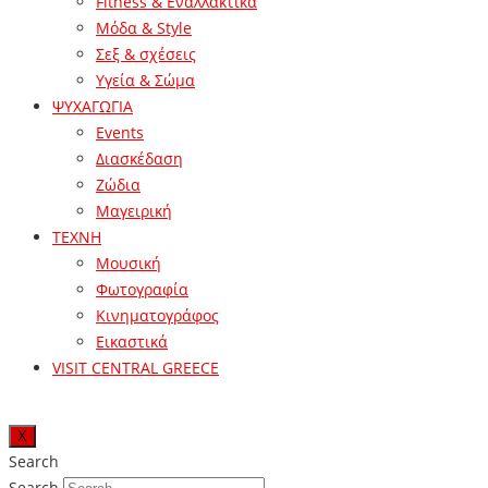
Fitness & Εναλλακτικά
Μόδα & Style
Σεξ & σχέσεις
Υγεία & Σώμα
ΨΥΧΑΓΩΓΙΑ
Events
Διασκέδαση
Ζώδια
Μαγειρική
ΤΕΧΝΗ
Μουσική
Φωτογραφία
Κινηματογράφος
Εικαστικά
VISIT CENTRAL GREECE
X
Search
Search