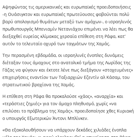
Αψηφώντας τις αμερικανικές και ευρωπαϊκές προειδοποιήσεις
-η Ουάσιγκτον και ευρωπαϊκές πρωτεύουσες φοβούνται πολύ
βαρύ απολογισμό θυμάτων μεταξύ των αμάχων-, ο ισραηλινός
πρωθυπουργός Μπενιαμίν Νετανιάχου επιμένει να λέει πως θα
διεξαχθεί ευρείας κλίμακας χερσαία επίθεση στη Ράφα, κατ’
αυτόν το τελευταίο οχυρό των ταγμάτων της Χαμάς.
Την περασμένη εβδομάδα, οι ισραηλινές ένοπλες δυνάμεις
διέταξαν τους άμαχους στο ανατολικό τμήμα της Λωρίδας της
Γάζας να φύγουν και έκτοτε λένε πως διεξάγουν «στοχευμένες»
επιχειρήσεις εναντίον των Ταξιαρχιών Εζεντίν αλ Κάσαμ, του
στρατιωτικού βραχίονα της Χαμάς.
Η επίθεση στη Ράφα θα προκαλούσε «χάος», «αναρχία» και
«τεράστιες ζημιές» για τον άμαχο πληθυσμό, χωρίς «να
επιλύσει το πρόβλημα της Χαμάς», προειδοποίησε χθες Κυριακή
ο υπουργός Εξωτερικών Άντονι Μπλίνκεν.
«Θα εξακολουθήσουν να υπάρχουν δεκάδες χιλιάδες ένοπλα