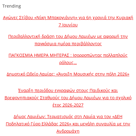
Trending
Αγώνες Στίβου «Νίκη Μπακογιάννη» για 6η χρονιά την Κυριακή
7 Ιουνίου
Περιβαλλοντική δράση του Δήμου Λαμιέων με αφορμή την
παγκόσμια ημέρα περιβάλλοντος
ΠΑΓΚΟΣΜΙΑ ΗΜΕΡΑ ΜΗΤΕΡΑΣ : Ισορροπώντας πολλαπλούς
ρόλους…
Δημοτικό Ωδείο Λαμίας: «Άνοιξη Μουσικής στην πόλη 2026»
Έναρξη περιόδου εγγραφών στους Παιδικούς και
Βρεφονηπιακούς Σταθμούς του Δήμου Λαμιέων για το σχολικό
έτος 2026-2027
Δήμος Λαμιέων: Τερματισμός στη Λαμία για τον «ΔΕΗ
Ποδηλατικό Γύρο Ελλάδας 2026» και μεγάλη συναυλία με την
Ανδρομάχη