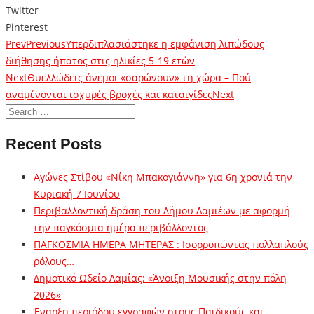
Twitter
Pinterest
Prev
Previous
Υπερδιπλασιάστηκε η εμφάνιση λιπώδους
διήθησης ήπατος στις ηλικίες 5-19 ετών
Next
Θυελλώδεις άνεμοι «σαρώνουν» τη χώρα – Πού
αναμένονται ισχυρές βροχές και καταιγίδες
Next
Recent Posts
Αγώνες Στίβου «Νίκη Μπακογιάννη» για 6η χρονιά την
Κυριακή 7 Ιουνίου
Περιβαλλοντική δράση του Δήμου Λαμιέων με αφορμή
την παγκόσμια ημέρα περιβάλλοντος
ΠΑΓΚΟΣΜΙΑ ΗΜΕΡΑ ΜΗΤΕΡΑΣ : Ισορροπώντας πολλαπλούς
ρόλους…
Δημοτικό Ωδείο Λαμίας: «Άνοιξη Μουσικής στην πόλη
2026»
Έναρξη περιόδου εγγραφών στους Παιδικούς και