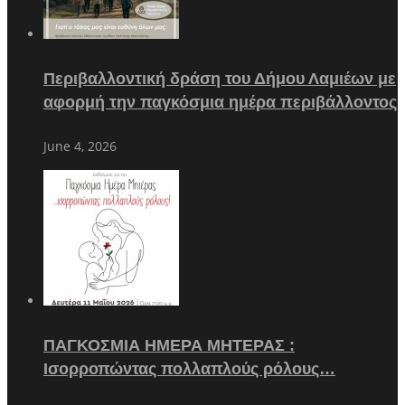
Περιβαλλοντική δράση του Δήμου Λαμιέων με
αφορμή την παγκόσμια ημέρα περιβάλλοντος
June 4, 2026
ΠΑΓΚΟΣΜΙΑ ΗΜΕΡΑ ΜΗΤΕΡΑΣ :
Ισορροπώντας πολλαπλούς ρόλους…