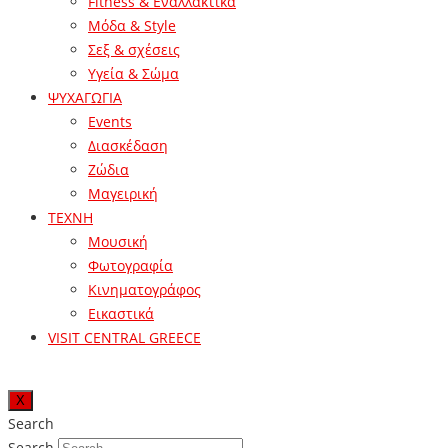
Fitness & Εναλλακτικά
Μόδα & Style
Σεξ & σχέσεις
Υγεία & Σώμα
ΨΥΧΑΓΩΓΙΑ
Events
Διασκέδαση
Ζώδια
Μαγειρική
ΤΕΧΝΗ
Μουσική
Φωτογραφία
Κινηματογράφος
Εικαστικά
VISIT CENTRAL GREECE
X
Search
Search