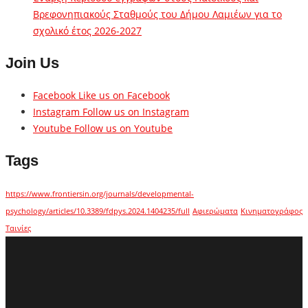
Βρεφονηπιακούς Σταθμούς του Δήμου Λαμιέων για το
σχολικό έτος 2026-2027
Join Us
Facebook
Like us on Facebook
Instagram
Follow us on Instagram
Youtube
Follow us on Youtube
Tags
https://www.frontiersin.org/journals/developmental-
psychology/articles/10.3389/fdpys.2024.1404235/full
Αφιερώματα
Κινηματογράφος
Ταινίες