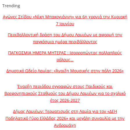
Trending
Αγώνες Στίβου «Νίκη Μπακογιάννη» για 6η χρονιά την Κυριακή
7 Ιουνίου
Περιβαλλοντική δράση του Δήμου Λαμιέων με αφορμή την
παγκόσμια ημέρα περιβάλλοντος
ΠΑΓΚΟΣΜΙΑ ΗΜΕΡΑ ΜΗΤΕΡΑΣ : Ισορροπώντας πολλαπλούς
ρόλους…
Δημοτικό Ωδείο Λαμίας: «Άνοιξη Μουσικής στην πόλη 2026»
Έναρξη περιόδου εγγραφών στους Παιδικούς και
Βρεφονηπιακούς Σταθμούς του Δήμου Λαμιέων για το σχολικό
έτος 2026-2027
Δήμος Λαμιέων: Τερματισμός στη Λαμία για τον «ΔΕΗ
Ποδηλατικό Γύρο Ελλάδας 2026» και μεγάλη συναυλία με την
Ανδρομάχη