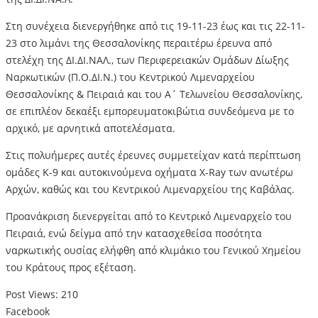
Στη συνέχεια διενεργήθηκε από τις 19-11-23 έως και τις 22-11-
23 στο λιμάνι της Θεσσαλονίκης περαιτέρω έρευνα από
στελέχη της ΔΙ.ΔΙ.ΝΑΛ., των Περιφερειακών Ομάδων Δίωξης
Ναρκωτικών (Π.Ο.ΔΙ.Ν.) του Κεντρικού Λιμεναρχείου
Θεσσαλονίκης & Πειραιά και του Α΄ Τελωνείου Θεσσαλονίκης,
σε επιπλέον δεκαέξι εμπορευματοκιβώτια συνδεόμενα με το
αρχικό, με αρνητικά αποτελέσματα.
Στις πολυήμερες αυτές έρευνες συμμετείχαν κατά περίπτωση
ομάδες Κ-9 και αυτοκινούμενα οχήματα X-Ray των ανωτέρω
Αρχών, καθώς και του Κεντρικού Λιμεναρχείου της Καβάλας.
Προανάκριση διενεργείται από το Κεντρικό Λιμεναρχείο του
Πειραιά, ενώ δείγμα από την κατασχεθείσα ποσότητα
ναρκωτικής ουσίας ελήφθη από κλιμάκιο του Γενικού Χημείου
του Κράτους προς εξέταση.
Post Views:
210
Facebook