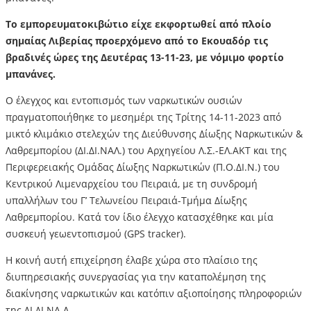
Το εμπορευματοκιβώτιο είχε εκφορτωθεί από πλοίο
σημαίας Λιβερίας προερχόμενο από το Εκουαδόρ τις
βραδινές ώρες της Δευτέρας 13-11-23, με νόμιμο φορτίο
μπανάνες.
Ο έλεγχος και εντοπισμός των ναρκωτικών ουσιών
πραγματοποιήθηκε το μεσημέρι της Τρίτης 14-11-2023 από
μικτό κλιμάκιο στελεχών της Διεύθυνσης Δίωξης Ναρκωτικών &
Λαθρεμπορίου (ΔΙ.ΔΙ.ΝΑΛ.) του Αρχηγείου Λ.Σ.-ΕΛ.ΑΚΤ και της
Περιφερειακής Ομάδας Δίωξης Ναρκωτικών (Π.Ο.ΔΙ.Ν.) του
Κεντρικού Λιμεναρχείου του Πειραιά, με τη συνδρομή
υπαλλήλων του Γ’ Τελωνείου Πειραιά-Τμήμα Δίωξης
Λαθρεμπορίου. Κατά τον ίδιο έλεγχο κατασχέθηκε και μία
συσκευή γεωεντοπισμού (GPS tracker).
Η κοινή αυτή επιχείρηση έλαβε χώρα στο πλαίσιο της
διυπηρεσιακής συνεργασίας για την καταπολέμηση της
διακίνησης ναρκωτικών και κατόπιν αξιοποίησης πληροφοριών
της ΔΙ.ΔΙ.ΝΑ.Λ.