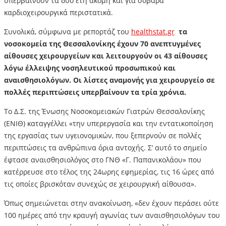
υπερβαίνουν τα δύο έτη ακόμη και για σοβαρά
καρδιοχειρουργικά περιστατικά.
Συνολικά, σύμφωνα με ρεπορτάζ του
healthstat.gr
τα
νοσοκομεία της Θεσσαλονίκης έχουν 70 ανεπτυγμένες
αίθουσες χειρουργείων και λειτουργούν οι 43 αίθουσες
λόγω έλλειψης νοσηλευτικού προσωπικού και
αναισθησιολόγων. Οι λίστες αναμονής για χειρουργείο σε
πολλές περιπτώσεις υπερβαίνουν τα τρία χρόνια.
Το Δ.Σ. της Ένωσης Νοσοκομειακών Γιατρών Θεσσαλονίκης
(ΕΝΙΘ) καταγγέλλει
«την υπερεργασία και την εντατικοποίηση
της εργασίας των υγειονομικών, που ξεπερνούν σε πολλές
περιπτώσεις τα ανθρώπινα όρια αντοχής. Σ’ αυτό το σημείο
έφτασε αναισθησιολόγος στο ΓΝΘ «Γ. Παπανικολάου» που
κατέρρευσε στο τέλος της 24ωρης εφημερίας, τις 16 ώρες από
τις οποίες βρισκόταν συνεχώς σε χειρουργική αίθουσα».
Όπως σημειώνεται στην ανακοίνωση, «δεν έχουν περάσει ούτε
100 ημέρες από την κραυγή αγωνίας των αναισθησιολόγων του