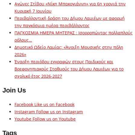
Αγώνες Στίβου «Νίκη Μπακογιάννη» για 6η χρονιά την
Κυριακή 7 Ιουνίου
Περιβαλλοντική δράση του Δήμου Λαμιέων με αφορμή
την παγκόσμια ημέρα περιβάλλοντος
ΠΑΓΚΟΣΜΙΑ ΗΜΕΡΑ ΜΗΤΕΡΑΣ : Ισορροπώντας πολλαπλούς
ρόλους…
Δημοτικό Ωδείο Λαμίας: «Άνοιξη Μουσικής στην πόλη
2026»
Έναρξη περιόδου εγγραφών στους Παιδικούς και
Βρεφονηπιακούς Σταθμούς του Δήμου Λαμιέων για το
σχολικό έτος 2026-2027
Join Us
Facebook
Like us on Facebook
Instagram
Follow us on Instagram
Youtube
Follow us on Youtube
Tags