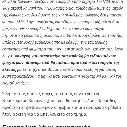
Κλινικής Χανίων» τονίζουν ότι «ακέφαλη από σήμερα 17/1/24 είναι η
Ψυχιατρική Κλινική του ΓΝΧ, καθώς ο μοναδικός ειδικευμένος ιατρός
της κλινικής και διευθυντής της κ. Γουλιέλμος Γεώργιος δεν μπόρεσε
να προσέλθει λόγω ασθένειας και τέθηκε σε αναρρωτική άδεια δέκα
ημερών». «Η κλινική δεν δέχεται πλέον κανένα καινούργιο
περιστατικό (εκούσιο ή ακούσιο) και θα λειτουργεί μόνο για τους ήδη
υπάρχοντες νοσηλευόμενους της με κάλυψη της εσωτερικής
εφημερίας από ψυχίατρο του ΚΨΥ»
επισημαίνουν και κάνουν λόγο
δε για
«ανάγκη για υπερεπείγουσα πρόσληψη ειδικευμένων
ψυχιάτρων, διαφορετικά θα παύσει οριστικά η λειτουργία της
κλινικής».
Επίσης, απευθύνουν
«επείγουσα έκκληση για άμεση
λύση προκειμένου να μην κλείσει οριστικά η Ψυχιατρική Κλινική του
Νομού Χανίων».
Ήδη πάντως από τις αρχές του έτους οι γιατροί του
Νοσοκομείου Χανίων είχαν προειδοποιήσει. Δύο εβδομάδες
αργότερα επιβεβαιώθηκαν οι φόβοι και μια αναρρωτική άδεια
ήταν αρκετή για να μπει λουκέτο στο τμήμα.