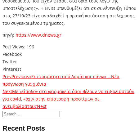
νοσοκομείου, που είχαν φτάσει στα όριά τους λόγω της
υποστελέχωσης». Η ΕΝΙΘ υπενθυμίζει ότι σε συνέντευξη Τύπου
στις 27/10/23 είχε αναδειχθεί η οριακή κατάσταση στελέχωσης
του συγκεκριμένου τμήματος.
πηγή:
https://www.dnews.gr
Post Views:
196
Facebook
Twitter
Pinterest
Prev
Previous
«Σε ετοιμότητα από Λαμία και πάνω» – Νέα
πρόγνωση για χιόνια
Next
Με «είσοδο» στα φαρμακεία όσοι θέλουν να εμβολιαστούν
για covid, «όχι» στην επιστροφή προστίμων σε
ανεμβολίαστους
Next
Recent Posts