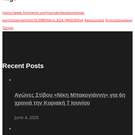
https://www.frontiersin.org/journals/developmental-
psychology/articles/10.3389/fdpys.2024.1404235/full
Αφιερώματα
Κινηματογράφος
Ταινίες
Recent Posts
Αγώνες Στίβου «Νίκη Μπακογιάννη» για 6η
χρονιά την Κυριακή 7 Ιουνίου
June 4, 2026