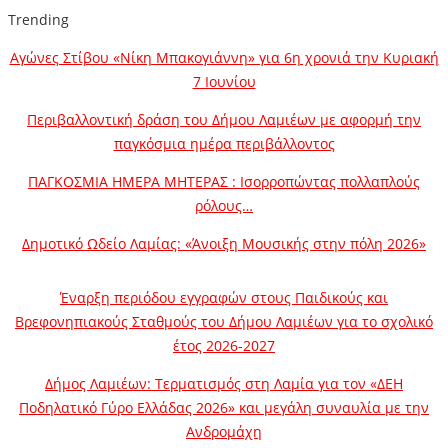
Trending
Αγώνες Στίβου «Νίκη Μπακογιάννη» για 6η χρονιά την Κυριακή
7 Ιουνίου
Περιβαλλοντική δράση του Δήμου Λαμιέων με αφορμή την
παγκόσμια ημέρα περιβάλλοντος
ΠΑΓΚΟΣΜΙΑ ΗΜΕΡΑ ΜΗΤΕΡΑΣ : Ισορροπώντας πολλαπλούς
ρόλους…
Δημοτικό Ωδείο Λαμίας: «Άνοιξη Μουσικής στην πόλη 2026»
Έναρξη περιόδου εγγραφών στους Παιδικούς και
Βρεφονηπιακούς Σταθμούς του Δήμου Λαμιέων για το σχολικό
έτος 2026-2027
Δήμος Λαμιέων: Τερματισμός στη Λαμία για τον «ΔΕΗ
Ποδηλατικό Γύρο Ελλάδας 2026» και μεγάλη συναυλία με την
Ανδρομάχη