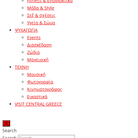
Fitness & Εναλλακτικά
Μόδα & Style
Σεξ & σχέσεις
Υγεία & Σώμα
ΨΥΧΑΓΩΓΙΑ
Events
Διασκέδαση
Ζώδια
Μαγειρική
ΤΕΧΝΗ
Μουσική
Φωτογραφία
Κινηματογράφος
Εικαστικά
VISIT CENTRAL GREECE
X
Search
Search