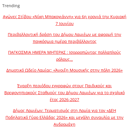
Trending
Αγώνες Στίβου «Νίκη Μπακογιάννη» για 6η χρονιά την Κυριακή
7 Ιουνίου
Περιβαλλοντική δράση του Δήμου Λαμιέων με αφορμή την
παγκόσμια ημέρα περιβάλλοντος
ΠΑΓΚΟΣΜΙΑ ΗΜΕΡΑ ΜΗΤΕΡΑΣ : Ισορροπώντας πολλαπλούς
ρόλους…
Δημοτικό Ωδείο Λαμίας: «Άνοιξη Μουσικής στην πόλη 2026»
Έναρξη περιόδου εγγραφών στους Παιδικούς και
Βρεφονηπιακούς Σταθμούς του Δήμου Λαμιέων για το σχολικό
έτος 2026-2027
Δήμος Λαμιέων: Τερματισμός στη Λαμία για τον «ΔΕΗ
Ποδηλατικό Γύρο Ελλάδας 2026» και μεγάλη συναυλία με την
Ανδρομάχη