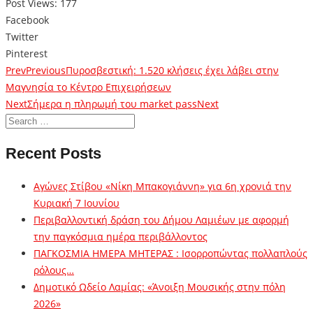
Post Views:
177
Facebook
Twitter
Pinterest
Prev
Previous
Πυροσβεστική: 1.520 κλήσεις έχει λάβει στην
Μαγνησία το Κέντρο Επιχειρήσεων
Next
Σήμερα η πληρωμή του market pass
Next
Recent Posts
Αγώνες Στίβου «Νίκη Μπακογιάννη» για 6η χρονιά την
Κυριακή 7 Ιουνίου
Περιβαλλοντική δράση του Δήμου Λαμιέων με αφορμή
την παγκόσμια ημέρα περιβάλλοντος
ΠΑΓΚΟΣΜΙΑ ΗΜΕΡΑ ΜΗΤΕΡΑΣ : Ισορροπώντας πολλαπλούς
ρόλους…
Δημοτικό Ωδείο Λαμίας: «Άνοιξη Μουσικής στην πόλη
2026»