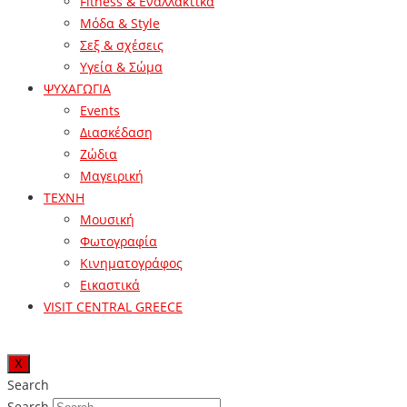
Fitness & Εναλλακτικά
Μόδα & Style
Σεξ & σχέσεις
Υγεία & Σώμα
ΨΥΧΑΓΩΓΙΑ
Events
Διασκέδαση
Ζώδια
Μαγειρική
ΤΕΧΝΗ
Μουσική
Φωτογραφία
Κινηματογράφος
Εικαστικά
VISIT CENTRAL GREECE
X
Search
Search