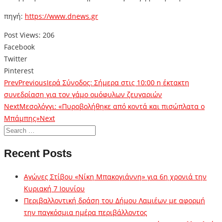
πηγή:
https://www.dnews.gr
Post Views:
206
Facebook
Twitter
Pinterest
Prev
Previous
Ιερά Σύνοδος: Σήμερα στις 10:00 η έκτακτη
συνεδρίαση για τον γάμο ομόφυλων ζευγαριών
Next
Μεσολόγγι: «Πυροβολήθηκε από κοντά και πισώπλατα ο
Μπάμπης»
Next
Recent Posts
Αγώνες Στίβου «Νίκη Μπακογιάννη» για 6η χρονιά την
Κυριακή 7 Ιουνίου
Περιβαλλοντική δράση του Δήμου Λαμιέων με αφορμή
την παγκόσμια ημέρα περιβάλλοντος