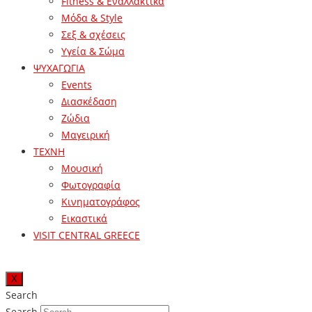
Fitness & Εναλλακτικά
Μόδα & Style
Σεξ & σχέσεις
Υγεία & Σώμα
ΨΥΧΑΓΩΓΙΑ
Events
Διασκέδαση
Ζώδια
Μαγειρική
ΤΕΧΝΗ
Μουσική
Φωτογραφία
Κινηματογράφος
Εικαστικά
VISIT CENTRAL GREECE
X
Search
Search