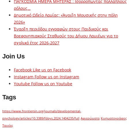
ΠΑΓΚΟΣΜΙΑ ΗΜΕΡΑ ΜΗΤΕΡΑΣ : Ισορροπώντας πολλαπλούς
ρόλους…
Δημοτικό Ωδείο Λαμίας: «Άνοιξη Μουσικής στην πόλη
2026»
Έναρξη περιόδου εγγραφών στους Παιδικούς και
Βρεφονηπιακούς Σταθμούς του Δήμου Λαμιέων για το
σχολικό έτος 2026-2027
Join Us
Facebook
Like us on Facebook
Instagram
Follow us on Instagram
Youtube
Follow us on Youtube
Tags
https://www.frontiersin.org/journals/developmental-
psychology/articles/10.3389/fdpys.2024.1404235/full
Αφιερώματα
Κινηματογράφος
Ταινίες