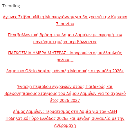
Trending
Αγώνες Στίβου «Νίκη Μπακογιάννη» για 6η χρονιά την Κυριακή
7 Ιουνίου
Περιβαλλοντική δράση του Δήμου Λαμιέων με αφορμή την
παγκόσμια ημέρα περιβάλλοντος
ΠΑΓΚΟΣΜΙΑ ΗΜΕΡΑ ΜΗΤΕΡΑΣ : Ισορροπώντας πολλαπλούς
ρόλους…
Δημοτικό Ωδείο Λαμίας: «Άνοιξη Μουσικής στην πόλη 2026»
Έναρξη περιόδου εγγραφών στους Παιδικούς και
Βρεφονηπιακούς Σταθμούς του Δήμου Λαμιέων για το σχολικό
έτος 2026-2027
Δήμος Λαμιέων: Τερματισμός στη Λαμία για τον «ΔΕΗ
Ποδηλατικό Γύρο Ελλάδας 2026» και μεγάλη συναυλία με την
Ανδρομάχη