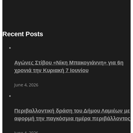
Recent Posts
Αγώνες Στίβου «Νίκη Μπακογιάννη» για 6η
χρονιά την Κυριακή 7 Ιουνίου
June 4, 2026
Περιβαλλοντική δράση του Δήμου Λαμιέων με
αφορμή την παγκόσμια ημέρα περιβάλλοντος
June 4, 2026