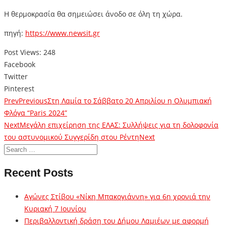
Η θερμοκρασία θα σημειώσει άνοδο σε όλη τη χώρα.
πηγή:
https://www.newsit.gr
Post Views:
248
Facebook
Twitter
Pinterest
Prev
Previous
Στη Λαμία το Σάββατο 20 Απριλίου η Ολυμπιακή
Φλόγα “Paris 2024”
Next
Μεγάλη επιχείρηση της ΕΛΑΣ: Συλλήψεις για τη δολοφονία
του αστυνομικού Συγγερίδη στου Ρέντη
Next
Recent Posts
Αγώνες Στίβου «Νίκη Μπακογιάννη» για 6η χρονιά την
Κυριακή 7 Ιουνίου
Περιβαλλοντική δράση του Δήμου Λαμιέων με αφορμή