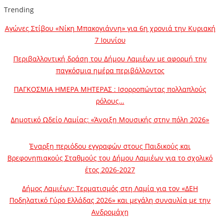
Trending
Αγώνες Στίβου «Νίκη Μπακογιάννη» για 6η χρονιά την Κυριακή
7 Ιουνίου
Περιβαλλοντική δράση του Δήμου Λαμιέων με αφορμή την
παγκόσμια ημέρα περιβάλλοντος
ΠΑΓΚΟΣΜΙΑ ΗΜΕΡΑ ΜΗΤΕΡΑΣ : Ισορροπώντας πολλαπλούς
ρόλους…
Δημοτικό Ωδείο Λαμίας: «Άνοιξη Μουσικής στην πόλη 2026»
Έναρξη περιόδου εγγραφών στους Παιδικούς και
Βρεφονηπιακούς Σταθμούς του Δήμου Λαμιέων για το σχολικό
έτος 2026-2027
Δήμος Λαμιέων: Τερματισμός στη Λαμία για τον «ΔΕΗ
Ποδηλατικό Γύρο Ελλάδας 2026» και μεγάλη συναυλία με την
Ανδρομάχη