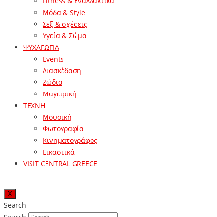
Fitness & Εναλλακτικά
Μόδα & Style
Σεξ & σχέσεις
Υγεία & Σώμα
ΨΥΧΑΓΩΓΙΑ
Events
Διασκέδαση
Ζώδια
Μαγειρική
ΤΕΧΝΗ
Μουσική
Φωτογραφία
Κινηματογράφος
Εικαστικά
VISIT CENTRAL GREECE
X
Search
Search