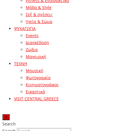
Fitness & Εναλλακτικά
Μόδα & Style
Σεξ & σχέσεις
Υγεία & Σώμα
ΨΥΧΑΓΩΓΙΑ
Events
Διασκέδαση
Ζώδια
Μαγειρική
ΤΕΧΝΗ
Μουσική
Φωτογραφία
Κινηματογράφος
Εικαστικά
VISIT CENTRAL GREECE
X
Search
Search