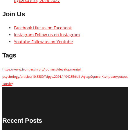
σχολικό έτος 2026-2027
Join Us
Facebook
Like us on Facebook
Instagram
Follow us on Instagram
Youtube
Follow us on Youtube
Tags
https://www.frontiersin.org/journals/developmental-
psychology/articles/10.3389/fdpys.2024.1404235/full
Αφιερώματα
Κινηματογράφος
Ταινίες
Recent Posts