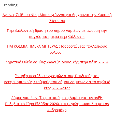
Trending
Αγώνες Στίβου «Νίκη Μπακογιάννη» για 6η χρονιά την Κυριακή
7 Ιουνίου
Περιβαλλοντική δράση του Δήμου Λαμιέων με αφορμή την
παγκόσμια ημέρα περιβάλλοντος
ΠΑΓΚΟΣΜΙΑ ΗΜΕΡΑ ΜΗΤΕΡΑΣ : Ισορροπώντας πολλαπλούς
ρόλους…
Δημοτικό Ωδείο Λαμίας: «Άνοιξη Μουσικής στην πόλη 2026»
Έναρξη περιόδου εγγραφών στους Παιδικούς και
Βρεφονηπιακούς Σταθμούς του Δήμου Λαμιέων για το σχολικό
έτος 2026-2027
Δήμος Λαμιέων: Τερματισμός στη Λαμία για τον «ΔΕΗ
Ποδηλατικό Γύρο Ελλάδας 2026» και μεγάλη συναυλία με την
Ανδρομάχη