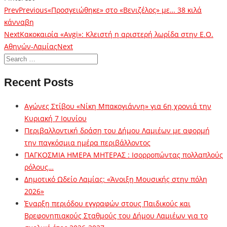
Prev
Previous
«Προσγειώθηκε» στο «Βενιζέλος» με… 38 κιλά
κάνναβη
Next
Κακοκαιρία «Avgi»: Κλειστή η αριστερή λωρίδα στην Ε.Ο.
Αθηνών-Λαμίας
Next
Recent Posts
Αγώνες Στίβου «Νίκη Μπακογιάννη» για 6η χρονιά την
Κυριακή 7 Ιουνίου
Περιβαλλοντική δράση του Δήμου Λαμιέων με αφορμή
την παγκόσμια ημέρα περιβάλλοντος
ΠΑΓΚΟΣΜΙΑ ΗΜΕΡΑ ΜΗΤΕΡΑΣ : Ισορροπώντας πολλαπλούς
ρόλους…
Δημοτικό Ωδείο Λαμίας: «Άνοιξη Μουσικής στην πόλη
2026»
Έναρξη περιόδου εγγραφών στους Παιδικούς και
Βρεφονηπιακούς Σταθμούς του Δήμου Λαμιέων για το