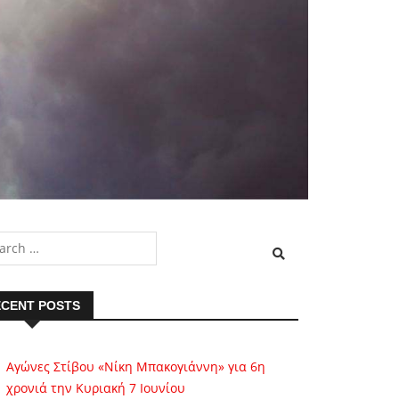
CENT POSTS
Αγώνες Στίβου «Νίκη Μπακογιάννη» για 6η
χρονιά την Κυριακή 7 Ιουνίου