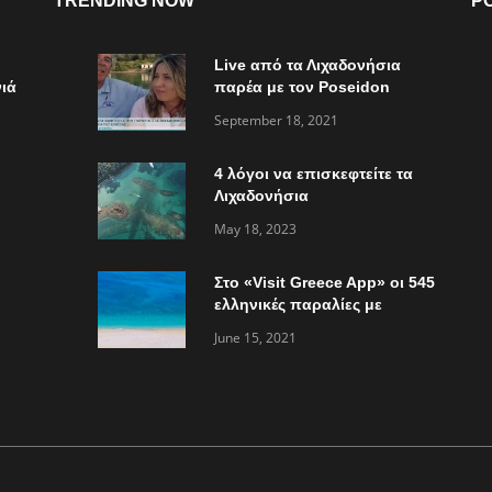
TRENDING NOW
P
Live από τα Λιχαδονήσια
ιά
παρέα με τον Poseidon
Express στο “Τώρα ό,τι
September 18, 2021
συμβαίνει”
4 λόγοι να επισκεφτείτε τα
Λιχαδονήσια
May 18, 2023
Στο «Visit Greece App» οι 545
ελληνικές παραλίες με
«Γαλάζια Σημαία»
June 15, 2021