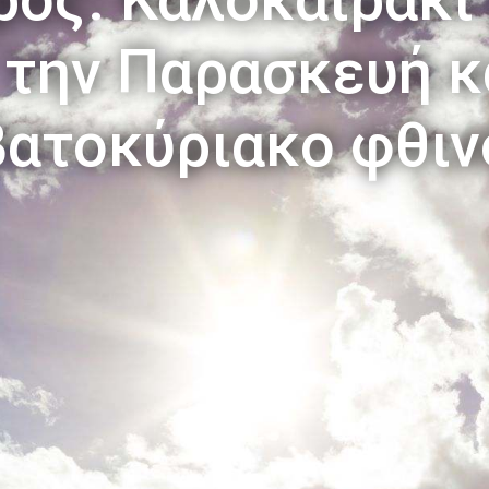
την Παρασκευή κ
βατοκύριακο φθι