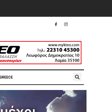
 GREECE
 μέχρι