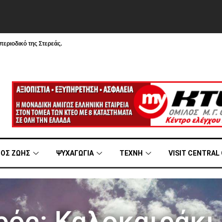
εριοδικό της Στερεάς.
ΟΣ ΖΩΗΣ
ΨΥΧΑΓΩΓΙΑ
ΤΕΧΝΗ
VISIT CENTRAL
ρός: Καλοκαιράκι