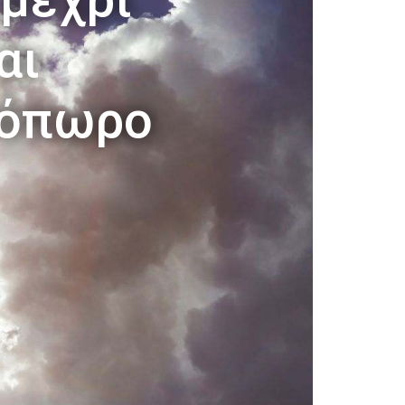
αι
νόπωρο