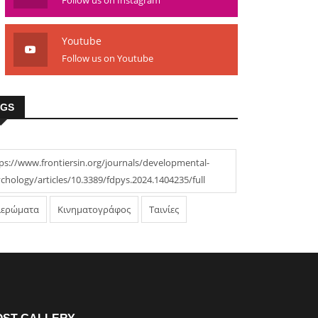
Follow us on Instagram
Youtube
Follow us on Youtube
AGS
ps://www.frontiersin.org/journals/developmental-
chology/articles/10.3389/fdpys.2024.1404235/full
ιερώματα
Κινηματογράφος
Ταινίες