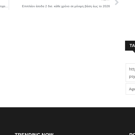
Με ιδιαίτερη επιτυχία πραγματοποιήθηκε το 1ο φόρουμ γυναικείας επιχειρηματικότητας
Επιπλέον έσοδα 2 δισ. κάθε χρόνο σε μόνιμη βάση έως το 2026
T
htt
psy
Αφ