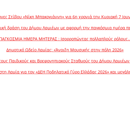
νες Στίβου «Νίκη Μπακογιάννη» για 6η χρονιά την Κυριακή 7 Ιου
ική δράση του Δήμου Λαμιέων με αφορμή την παγκόσμια ημέρα π
ΠΑΓΚΟΣΜΙΑ ΗΜΕΡΑ ΜΗΤΕΡΑΣ : Ισορροπώντας πολλαπλούς ρόλους
Δημοτικό Ωδείο Λαμίας: «Άνοιξη Μουσικής στην πόλη 2026»
ους Παιδικούς και Βρεφονηπιακούς Σταθμούς του Δήμου Λαμιέων γ
στη Λαμία για τον «ΔΕΗ Ποδηλατικό Γύρο Ελλάδας 2026» και μεγά