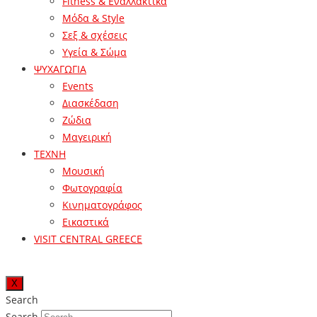
Fitness & Εναλλακτικά
Μόδα & Style
Σεξ & σχέσεις
Υγεία & Σώμα
ΨΥΧΑΓΩΓΙΑ
Events
Διασκέδαση
Ζώδια
Μαγειρική
ΤΕΧΝΗ
Μουσική
Φωτογραφία
Κινηματογράφος
Εικαστικά
VISIT CENTRAL GREECE
X
Search
Search