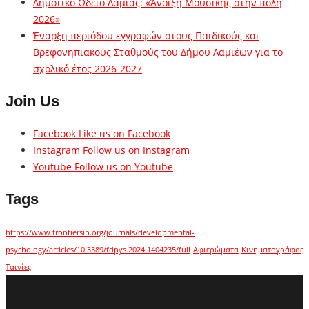
Δημοτικό Ωδείο Λαμίας: «Άνοιξη Μουσικής στην πόλη
2026»
Έναρξη περιόδου εγγραφών στους Παιδικούς και
Βρεφονηπιακούς Σταθμούς του Δήμου Λαμιέων για το
σχολικό έτος 2026-2027
Join Us
Facebook
Like us on Facebook
Instagram
Follow us on Instagram
Youtube
Follow us on Youtube
Tags
https://www.frontiersin.org/journals/developmental-
psychology/articles/10.3389/fdpys.2024.1404235/full
Αφιερώματα
Κινηματογράφος
Ταινίες