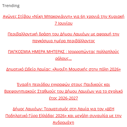
Trending
Αγώνες Στίβου «Νίκη Μπακογιάννη» για 6η χρονιά την Κυριακή
7 Ιουνίου
Περιβαλλοντική δράση του Δήμου Λαμιέων με αφορμή την
παγκόσμια ημέρα περιβάλλοντος
ΠΑΓΚΟΣΜΙΑ ΗΜΕΡΑ ΜΗΤΕΡΑΣ : Ισορροπώντας πολλαπλούς
ρόλους…
Δημοτικό Ωδείο Λαμίας: «Άνοιξη Μουσικής στην πόλη 2026»
Έναρξη περιόδου εγγραφών στους Παιδικούς και
Βρεφονηπιακούς Σταθμούς του Δήμου Λαμιέων για το σχολικό
έτος 2026-2027
Δήμος Λαμιέων: Τερματισμός στη Λαμία για τον «ΔΕΗ
Ποδηλατικό Γύρο Ελλάδας 2026» και μεγάλη συναυλία με την
Ανδρομάχη