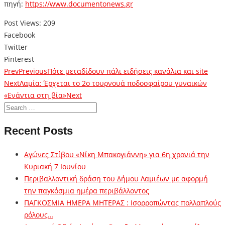
πηγή:
https://www.documentonews.gr
Post Views:
209
Facebook
Twitter
Pinterest
Prev
Previous
Πότε μεταδίδουν πάλι ειδήσεις κανάλια και site
Next
Λαμία: Έρχεται το 2ο τουρνουά ποδοσφαίρου γυναικών
«Ενάντια στη βία»
Next
Recent Posts
Αγώνες Στίβου «Νίκη Μπακογιάννη» για 6η χρονιά την
Κυριακή 7 Ιουνίου
Περιβαλλοντική δράση του Δήμου Λαμιέων με αφορμή
την παγκόσμια ημέρα περιβάλλοντος
ΠΑΓΚΟΣΜΙΑ ΗΜΕΡΑ ΜΗΤΕΡΑΣ : Ισορροπώντας πολλαπλούς
ρόλους…