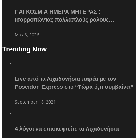
ΠΑΓΚΟΣΜΙΑ ΗΜΕΡΑ ΜΗΤΕΡΑΣ :
Ισορροπώντας πολλαπλούς ρόλους…
May 8, 2026
Trending Now
Live από τα Λιχαδονήσια παρέα με τον
Poseidon Express στο “Τώρα ό,τι συμβαίνει”
September 18, 2021
4 λόγοι να επισκεφτείτε τα Λιχαδονήσια