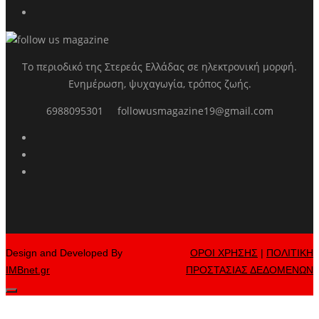
Το περιοδικό της Στερεάς Ελλάδας σε ηλεκτρονική μορφή.
Ενημέρωση, ψυχαγωγία, τρόπος ζωής.
6988095301
followusmagazine19@gmail.com
Design and Developed By
ΟΡΟΙ ΧΡΗΣΗΣ
|
ΠΟΛΙΤΙΚΗ
IMBnet.gr
ΠΡΟΣΤΑΣΙΑΣ ΔΕΔΟΜΕΝΩΝ