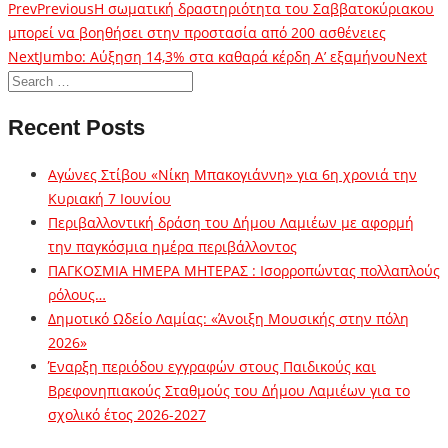
Prev
Previous
Η σωματική δραστηριότητα του Σαββατοκύριακου
μπορεί να βοηθήσει στην προστασία από 200 ασθένειες
Next
Jumbo: Αύξηση 14,3% στα καθαρά κέρδη A’ εξαμήνου
Next
Recent Posts
Αγώνες Στίβου «Νίκη Μπακογιάννη» για 6η χρονιά την
Κυριακή 7 Ιουνίου
Περιβαλλοντική δράση του Δήμου Λαμιέων με αφορμή
την παγκόσμια ημέρα περιβάλλοντος
ΠΑΓΚΟΣΜΙΑ ΗΜΕΡΑ ΜΗΤΕΡΑΣ : Ισορροπώντας πολλαπλούς
ρόλους…
Δημοτικό Ωδείο Λαμίας: «Άνοιξη Μουσικής στην πόλη
2026»
Έναρξη περιόδου εγγραφών στους Παιδικούς και
Βρεφονηπιακούς Σταθμούς του Δήμου Λαμιέων για το
σχολικό έτος 2026-2027