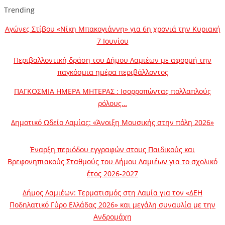
Trending
Αγώνες Στίβου «Νίκη Μπακογιάννη» για 6η χρονιά την Κυριακή
7 Ιουνίου
Περιβαλλοντική δράση του Δήμου Λαμιέων με αφορμή την
παγκόσμια ημέρα περιβάλλοντος
ΠΑΓΚΟΣΜΙΑ ΗΜΕΡΑ ΜΗΤΕΡΑΣ : Ισορροπώντας πολλαπλούς
ρόλους…
Δημοτικό Ωδείο Λαμίας: «Άνοιξη Μουσικής στην πόλη 2026»
Έναρξη περιόδου εγγραφών στους Παιδικούς και
Βρεφονηπιακούς Σταθμούς του Δήμου Λαμιέων για το σχολικό
έτος 2026-2027
Δήμος Λαμιέων: Τερματισμός στη Λαμία για τον «ΔΕΗ
Ποδηλατικό Γύρο Ελλάδας 2026» και μεγάλη συναυλία με την
Ανδρομάχη