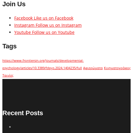
Join Us
Facebook
Like us on Facebook
Instagram
Follow us on Instagram
Youtube
Follow us on Youtube
Tags
https://www.frontiersin.org/journals/developmental-
psychology/articles/10.3389/fdpys.2024.1404235/full
Αφιερώματα
Κινηματογράφος
Ταινίες
Recent Posts