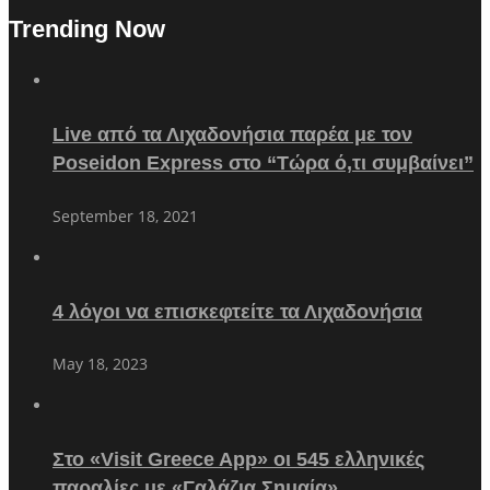
Trending Now
Live από τα Λιχαδονήσια παρέα με τον
Poseidon Express στο “Τώρα ό,τι συμβαίνει”
September 18, 2021
4 λόγοι να επισκεφτείτε τα Λιχαδονήσια
May 18, 2023
Στο «Visit Greece App» οι 545 ελληνικές
παραλίες με «Γαλάζια Σημαία»