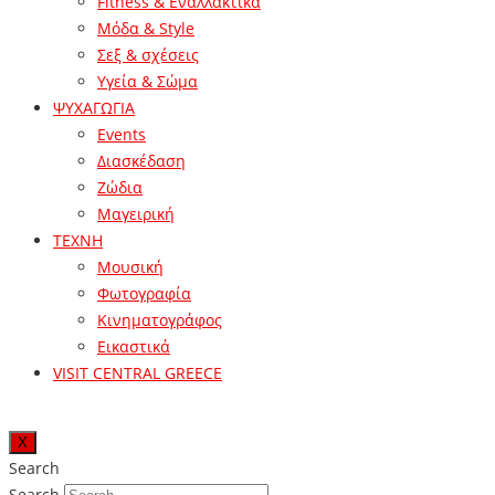
Fitness & Εναλλακτικά
Μόδα & Style
Σεξ & σχέσεις
Υγεία & Σώμα
ΨΥΧΑΓΩΓΙΑ
Events
Διασκέδαση
Ζώδια
Μαγειρική
ΤΕΧΝΗ
Μουσική
Φωτογραφία
Κινηματογράφος
Εικαστικά
VISIT CENTRAL GREECE
X
Search
Search